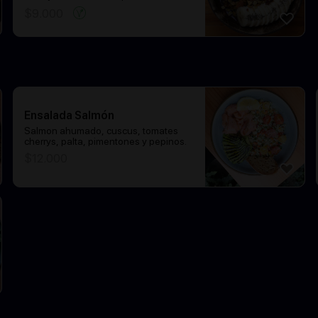
$
9.000
Ensalada Salmón
Salmon ahumado, cuscus, tomates
cherrys, palta, pimentones y pepinos.
$
12.000