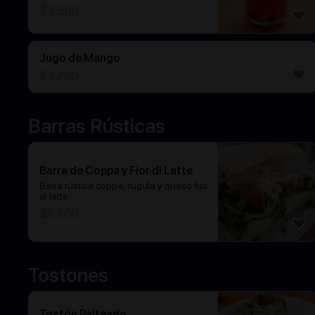
$
3.500
Jugo de Mango
$
3.750
Barras Rústicas
Barra de Coppa y Fior di Latte
Barra rústica coppa, rúgula y queso fior
di latte.
$
6.500
Tostones
Tostón Palteado