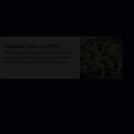
Ensalada César con Pollo
Mix de hojas verdes con crutones de
pan, pollo al horno y queso parmesano
con un dressing de aderezo cesar.
$
9.900