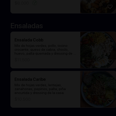
$
8.000
Ensaladas
Ensalada Cobb
Mix de hojas verdes, pollo, tocino
crocante, queso de cabra, choclo,
huevo, palta quemada y dressing de la
casa.
$
11.500
Ensalada Caribe
Mix de hojas verdes, lentejas,
zanahorias, pepinos, palta, piña
encurtida y dressing de la casa.
$
10.500