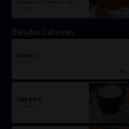
parmesano, miel de higos y finas
hierbas.
$
9.000
Bebidas Calientes
Espresso
$
2.500
Cappuccino
$
3.200