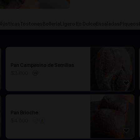
 Rústicas
Tostones
Bolleria
Ligero En Dulce
Ensaladas
Piqueos
Pan Campesino de Semillas
$
3.800
Pan Brioche
$
4.000