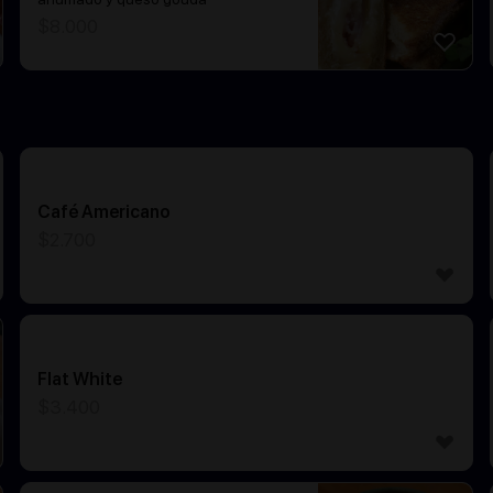
$
8.000
Café Americano
$
2.700
Flat White
$
3.400