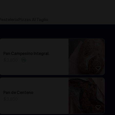
Pasteleria
Pizzas Al Taglio
Pan Campesino Integral.
$
3.800
Pan de Centeno
$
3.800