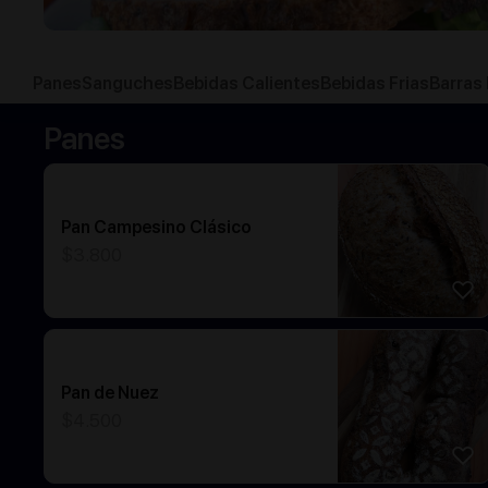
Panes
Sanguches
Bebidas Calientes
Bebidas Frias
Barras
Panes
Pan Campesino Clásico
$
3.800
Pan de Nuez
$
4.500