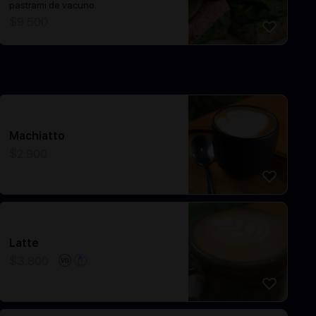
pastrami de vacuno.
$
9.500
Machiatto
$
2.900
Latte
$
3.800