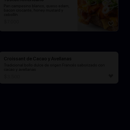
Pan campesino blanco, queso edam,
bacon crocante, honey mustard y
cebollín.
$
7.000
Croissant de Cacao y Avellanas
Tradicional bollo dulce de origen Francés saborizado con
cacao y avellanas
$
3.500