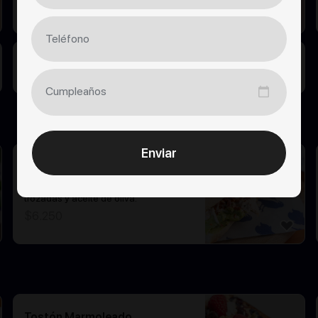
$
3.500
Jugo de Naranja
$
3.500
Enviar
Barra Ave y Palta
Barra rústica, pollo, palta, almendras
trozadas y aceite de oliva.
$
6.250
Tostón Marmoleado