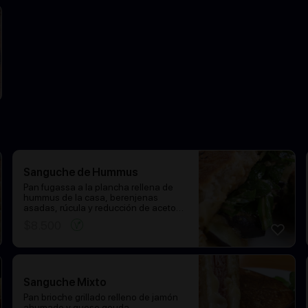
Sanguche de Hummus
Pan fugassa a la plancha rellena de
hummus de la casa, berenjenas
asadas, rúcula y reducción de aceto
balsámico
$
8.500
Sanguche Mixto
Pan brioche grillado relleno de jamón
ahumado y queso gouda