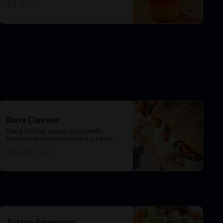
$
3.800
Barra Caprese
Barra rústica, queso mozzarella,
tomates cherrys confitados y pesto.
$
6.250
Tostón Americano