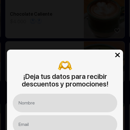
Chocolate Caliente
$
4.000
Matcha Latte
$
3.800
¡Deja tus datos para recibir
descuentos y promociones!
Fresh Tropical
Te verde frio infusionado con mago,
maracuyá y naranja.