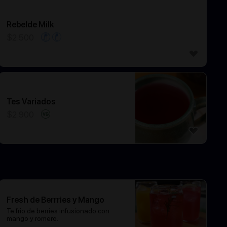
Rebelde Milk
$
2.500
Tes Variados
$
2.900
Fresh de Berrries y Mango
Te frio de berries infusionado con
mango y romero.