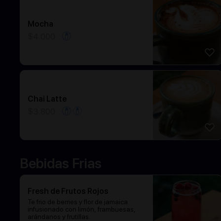
Mocha
$
4.000
Chai Latte
$
3.800
Bebidas Frias
Fresh de Frutos Rojos
Te frio de berries y flor de jamaica
infusionado con limón, frambuesas,
arándanos y frutillas.