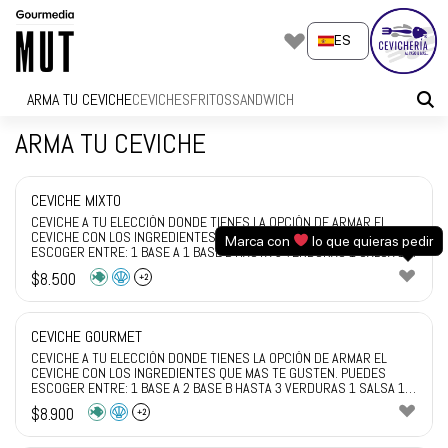
Skip
to
ES
content
ARMA TU CEVICHE
CEVICHES
FRITOS
SANDWICH
ARMA TU CEVICHE
CEVICHE MIXTO
CEVICHE A TU ELECCIÓN DONDE TIENES LA OPCIÓN DE ARMAR EL
CEVICHE CON LOS INGREDIENTES QUE MAS TE GUSTEN. PUEDES
Marca con
lo que quieras pedir
ESCOGER ENTRE: 1 BASE A 1 BASE B HASTA 3 VERDURAS 1 SALSA 1
CRUNCH ELIGE Y DISFRUTA DE TU PEDIDO
$
8.500
+2
CEVICHE GOURMET
CEVICHE A TU ELECCIÓN DONDE TIENES LA OPCIÓN DE ARMAR EL
CEVICHE CON LOS INGREDIENTES QUE MAS TE GUSTEN. PUEDES
ESCOGER ENTRE: 1 BASE A 2 BASE B HASTA 3 VERDURAS 1 SALSA 1
CRUNCH ELIGE Y DISFRUTA DE TU PEDIDO
$
8.900
+2