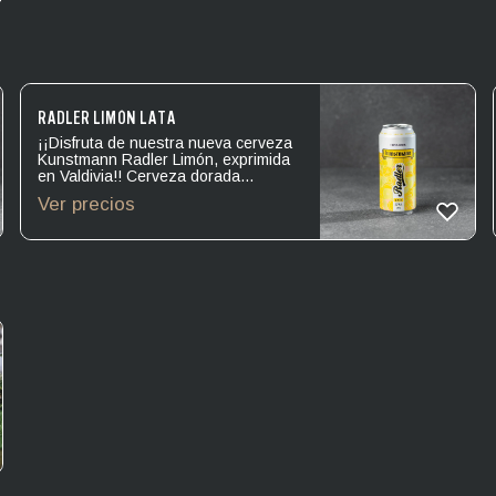
RADLER LIMÓN LATA
¡¡Disfruta de nuestra nueva cerveza
Kunstmann Radler Limón, exprimida
en Valdivia!! Cerveza dorada
cristalina de espuma blanca, con
Ver precios
cuerpo ligero de textura liviana y final
suave. En aroma destacan notas
cítricas y zeste de limón. En boca de
inicio dulce, desarrollo mineral y final
acido suave.