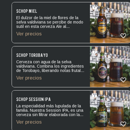
Alcohol: 0.5º.
SCHOP MIEL
El dulzor de la miel de flores de la
selva valdiviana se percibe de modo
sutil en esta cerveza Ale al
integrarse sin protagonismo a las
Ver precios
notas de maltas tostadas y al
amargor de sus lúpulos. Levadura:
Ale. Amargor: IBU 11. Alcohol: 4.8º.
SCHOP TOROBAYO
Cerveza con agua de la selva
valdiviana. Combina los ingredientes
de Torobayo, liberando notas frutales
y acarameladas con un amargor
Ver precios
balanceado. Levadura: Ale. Amargor:
IBU 12. Alcohol: 5.0º.
SCHOP SESSION IPA
La especialidad más lupulada de la
familia. Nuestra Session IPA, es una
cerveza sin filtrar elaborada con la
trilogía de lúpulos: Citra, Cascade y
Ver precios
Columbus que le da ese gusto único
y especial con notas frutales, ciertos