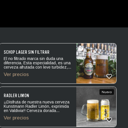
SCHOP LAGER SIN FILTRAR
El no filtrado marca sin duda una
diferencia. Esta especialidad, es una
cerveza afrutada con leve turbidez,
dotada de buen cuerpo. Levadura:
Ver precios
Lager. Amargor: IBU 15. Alcohol:
5.8º.
Nuevo
RADLER LIMÓN
¡¡Disfruta de nuestra nueva cerveza
Kunstmann Radler Limón, exprimida
en Valdivia!! Cerveza dorada
cristalina de espuma blanca, con
Ver precios
cuerpo ligero de textura liviana y final
suave. En aroma destacan notas
cítricas y zeste de limón. En boca de