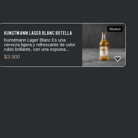
Nuevo
KUNSTMANN LAGER BLANC BOTELLA
Kunstmann Lager Blanc Es una
cerveza ligera y refrescante de color
rubio brillante, con una espuma
notable de alta carbonatación,
$
3.900
manteniendo una combinación
equilibrada de amargor leve y dulzor
suave. Con un gesto de sofisticación
natural que invita a disfrutar sin
prisa.