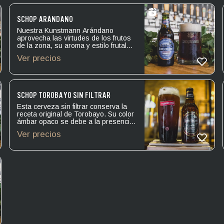
SCHOP ARÁNDANO
Nuestra Kunstmann Arándano
aprovecha las virtudes de los frutos
de la zona, su aroma y estilo frutal
son una perfecta expresión de la
Ver precios
naturaleza del sur de Chile.
Levadura: Ale. Amargor: IBU 10.
Alcohol: 4.8º.
SCHOP TOROBAYO SIN FILTRAR
Esta cerveza sin filtrar conserva la
receta original de Torobayo. Su color
ámbar opaco se debe a la presencia
de levaduras que aportan mayor
Ver precios
carácter y complejidad. Sus aromas
afrutados se conjugan con el dulce
de las maltas que recuerdan al sabor
de frutos secos. Levadura: Ale.
Amargor: IBU 13. Alcohol: 5.0º.