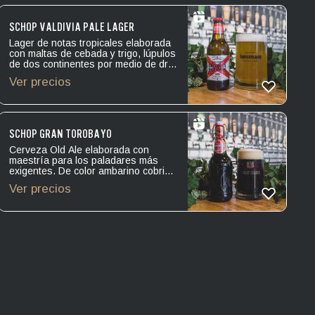
inicio dulce, desarrollo mineral y final
acido suave.
SCHOP VALDIVIA PALE LAGER
Lager de notas tropicales elaborada
con maltas de cebada y trigo, lúpulos
de dos continentes por medio de dry
hopping. Levadura: Lager. Amargor:
Ver precios
IBU 28. Alcohol: 5.2º.
SCHOP GRAN TOROBAYO
Cerveza Old Ale elaborada con
maestría para los paladares más
exigentes. De color ambarino cobrizo
profundo, carbonatación media baja y
Ver precios
una espuma cremosa, posee notas a
frutos secos y caramelo toffee que
evocan la calidez invernal de los
hogares valdivianos. Gran Torobayo
es una cerveza intensa, compleja y
bien equilibrada que te invita a
disfrutarla sin prisas. Levadura: Ale.
Amargor: IBU 25. Alcohol: 7.5º.