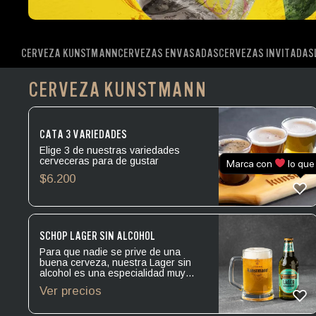
CERVEZA KUNSTMANN
CERVEZAS ENVASADAS
CERVEZAS INVITADAS
CERVEZA KUNSTMANN
CATA 3 VARIEDADES
Elige 3 de nuestras variedades
cerveceras para de gustar
Marca con
lo que
$
6.200
SCHOP LAGER SIN ALCOHOL
Para que nadie se prive de una
buena cerveza, nuestra Lager sin
alcohol es una especialidad muy
aromática, con notas dulces y
Ver precios
maltosas que logran un perfecto
equilibrio con su leve amargor.
Levadura: Lager. Amargor: IBU 16.