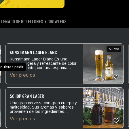
LLENADO DE BOTELLONES Y GROWLERS
Nuevo
KUNSTMANN LAGER BLANC
Kunstmann Lager Blanc Es una
cerveza ligera y refrescante de color
 quieras pedir
rubio brillante, con una espuma
notable de alta carbonatación,
Ver precios
manteniendo una combinación
equilibrada de amargor leve y dulzor
suave. Con un gesto de sofisticación
natural que invita a disfrutar sin
prisa. (Imagen Referencial)
SCHOP GRAN LAGER
Una gran cerveza con gran cuerpo y
maltosidad. Sus aromas y sabores
provienen de los ingredientes
especialmente seleccionados para
Ver precios
esta variedad. Levadura: Lager.
Amargor: IBU 21. Alcohol: 7.5º.