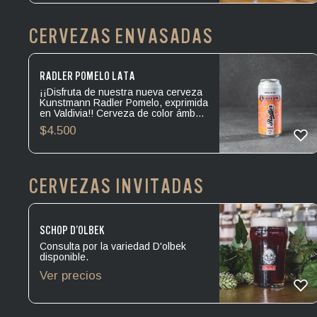
toques cítricos y un amargor
protagónico y pronunciado.
Levadura: Ale. Amargor: IBU 50.
CERVEZAS ENVASADAS
Alcohol: 5.0º.
RADLER POMELO LATA
¡¡Disfruta de nuestra nueva cerveza
Kunstmann Radler Pomelo, exprimida
en Valdivia!! Cerveza de color ámbar
pálido, brumosa y de espuma blanca.
$
4.500
Con sus irresistibles notas cítricas a
pomelo, ofrece una experiencia única
de sabor. En boca presenta un inicio
dulce que se transforma en un final
refrescantemente ácido.
CERVEZAS INVITADAS
SCHOP D’OLBEK
Consulta por la variedad D'olbek
disponible.
Ver precios