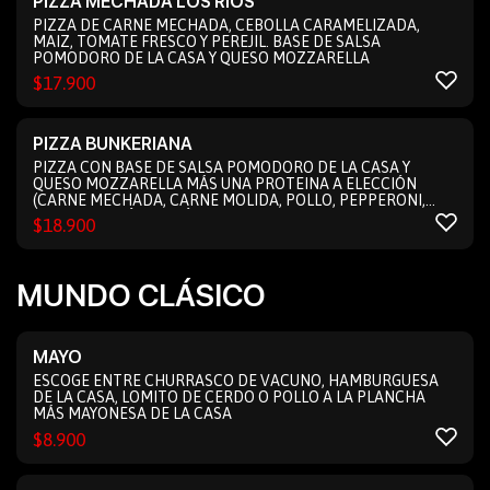
PIZZA MECHADA LOS RIOS
PIZZA DE CARNE MECHADA, CEBOLLA CARAMELIZADA,
MAIZ, TOMATE FRESCO Y PEREJIL. BASE DE SALSA
POMODORO DE LA CASA Y QUESO MOZZARELLA
$
17.900
PIZZA BUNKERIANA
PIZZA CON BASE DE SALSA POMODORO DE LA CASA Y
QUESO MOZZARELLA MÁS UNA PROTEINA A ELECCIÓN
(CARNE MECHADA, CARNE MOLIDA, POLLO, PEPPERONI,
SALAME, JAMÓN, JAMÓN SERRANO, TOCINO, CAMARONES
$
18.900
ECUATORIANOS) MÁS 5 INGREDIENTES A ELECCIÓN
(VEGETALES)
MUNDO CLÁSICO
MAYO
ESCOGE ENTRE CHURRASCO DE VACUNO, HAMBURGUESA
DE LA CASA, LOMITO DE CERDO O POLLO A LA PLANCHA
MÁS MAYONESA DE LA CASA
$
8.900