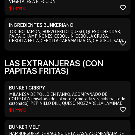
VEGETALES A ELECCIÓN
$
13.900
INGREDIENTES BUNKERIANO
TOCINO, JAMÓN, HUEVO FRITO, QUESO, QUESO CHEDDAR,
PALTA, CHAMPIÑONES, CEBOLLÍN, CEBOLLA CRUDA,
CEBOLLA FRITA, CEBOLLA CARAMALIZADA, CHUCRUT, SALSA
AMERICANAM, AJÍ VERDE, POROTOS VERDES, MAÍZ,
PEPINILLO, PIMIENTO MORRÓN, PALMITOS, ACEITUNAS,
ALMENDRAS, LECHUGA, ESPINACAS, BERROS, MAÍZ Y
MAYONESA
LAS EXTRANJERAS (CON
PAPITAS FRITAS)
BUNKER CRISPY
MILANESA DE POLLO EN PANKO, ACOMPAÑADO DE
COLESLAW (ensalada de col verde y morada y zanahoria, todo
sazonado), PEPINILLO DILL, QUESO MOZZARELLA LAMINADO
Y SALSA CON UN TOQUE DE HABANERO. EN NUESTRO PAN
$
12.900
TRADICIONAL (acompañado de papas fritas)
BUNKER MELT
HAMBURGUESA DE VACUNO DE LA CASA, ACOMPAÑADA DE