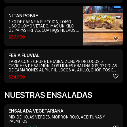
NI TAN POBRE
1 KG DE CARNE A ELECCIÓN, LOMO
LISO O LOMO VETADO, MÁS UN KILO
DE PAPAS FRITAS, CUATROS HUEVOS Y
CEBOLLA FRITA. ACOMPAÑADO DE
$
37.900
PEBRE Y MAYONESA DE AJO DE LA
CASA
FERIA FLUVIAL
TABLA CON 2 CHUPE DE JAIBA, 2 CHUPE DE LOCOS, 2
CEVICHES DE SALMÓN, 4 OSTIONES GRATINADOS, 12 COLAS
DE CAMARONES AL PIL PIL, LOCOS AL AJILLO, CHORITOS EN
SALSA VERDE Y PULPO AL OLIVO ACOMPAÑADO DE SALSA
$
34.900
VERDE, HECHA CON ACEITE DE OLIVA, CEBOLLA PICADA,
CILANTRO, SAL Y JUGO DE LIMÓN
NUESTRAS ENSALADAS
ENSALADA VEGETARIANA
MIX DE HOJAS VERDES, MORRON ROJO, ACEITUNAS Y
PALMITOS