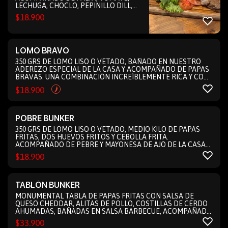
LECHUGA, CHOCLO, PEPINILLO DILL,
PALMITOS Y SALSA VERDE DE LA CASA
$
18.900
(IDEAL PARA 1 A 2 PERSONAS)
LOMO BRAVO
350 GRS DE LOMO LISO O VETADO, BAÑADO EN NUESTRO
ADEREZO ESPECIAL DE LA CASA Y ACOMPAÑADO DE PAPAS
BRAVAS. UNA COMBINACIÓN INCREÍBLEMENTE RICA Y CON
EL PICOR ESPECIAL DE LA CASA (IDEAL PARA 1 A 2
$
18.900
PERSONAS)
POBRE BUNKER
350 GRS DE LOMO LISO O VETADO, MEDIO KILO DE PAPAS
FRITAS, DOS HUEVOS FRITOS Y CEBOLLA FRITA.
ACOMPAÑADO DE PEBRE Y MAYONESA DE AJO DE LA CASA
(IDEAL PARA 1 A 2 PERSONAS)
$
18.900
TABLÓN BUNKER
MONUMENTAL TABLA DE PAPAS FRITAS CON SALSA DE
QUESO CHEDDAR, ALITAS DE POLLO, COSTILLAS DE CERDO
AHUMADAS, BAÑADAS EN SALSA BARBECUE, ACOMPAÑADO
DE TOMATES CHERRY Y UN TOQUE DE CIBOULETTE
$
33.900