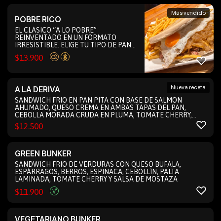
Más vendido
POBRE RICO
EL CLÁSICO “A LO POBRE”
REINVENTADO EN UN FORMATO
IRRESISTIBLE. ELIGE TU TIPO DE PAN
FAVORITO Y DISFRUTA DE UNA BASE
$
13.900
CON MAYONESA, UNA GENEROSA
PORCIÓN DE CHURRASCO DE VACUNO
Y 250 G DE CRUJIENTES PAPAS FRITAS
EN SU INTERIOR. CORONAMOS CON
Nueva receta
A LA DERIVA
CEBOLLA CARAMELIZADA, DOS
HUEVOS FRITOS Y LA TAPA SUPERIOR
SANDWICH FRIO EN PAN PITA CON BASE DE SALMÓN
DEL PAN, SERVIDA BIEN CALENTITA.
AHUMADO, QUESO CREMA EN AMBAS TAPAS DEL PAN,
ACOMPAÑAMOS ESTE MANJAR CON
CEBOLLA MORADA CRUDA EN PLUMA, TOMATE CHERRY,
OTROS 250 G DE PAPAS FRITAS AL
ESPINACA Y PALTA LAMINADA.
$
12.500
LADO. ¡UN SÁNDWICH POTENTE,
SABROSO Y PERFECTO PARA LOS MÁS
HAMBRIENTOS!
GREEN BUNKER
SANDWICH FRIO DE VERDURAS CON QUESO BÚFALA,
ESPÁRRAGOS, BERROS, ESPINACA, CEBOLLÍN, PALTA
LAMINADA, TOMATE CHERRY Y SALSA DE MOSTAZA
$
11.900
VEGETARIANO BUNKER