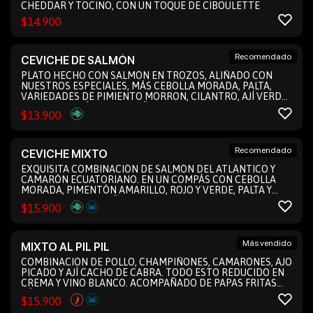
CHEDDAR Y TOCINO, CON UN TOQUE DE CIBOULETTE
$
14.900
Recomendado
CEVICHE DE SALMÓN
PLATO HECHO CON SALMÓN EN TROZOS, ALIÑADO CON
NUESTROS ESPECIALES, MÁS CEBOLLA MORADA, PALTA,
VARIEDADES DE PIMIENTO MORRON, CILANTRO, AJÍ VERDE
Y JUGO DE LIMÓN. ACOMPAÑADO DE TOSTADAS O
$
13.900
TOSTONES
Recomendado
CEVICHE MIXTO
EXQUISITA COMBINACIÓN DE SALMÓN DEL ATLÁNTICO Y
CAMARÓN ECUATORIANO. EN UN COMPÁS CON CEBOLLA
MORADA, PIMENTÓN AMARILLO, ROJO Y VERDE, PALTA Y
CILANTRO. ACOMPAÑADO POR TOSTADAS Y UNA
$
15.900
VIGORIZANTE PORCIÓN DE AJÍ VERDE PARA POTENCIAR
CADA BOCADO.
Más vendido
MIXTO AL PIL PIL
COMBINACION DE POLLO, CHAMPIÑONES, CAMARONES, AJO
PICADO Y AJÍ CACHO DE CABRA. TODO ESTO REDUCIDO EN
CREMA Y VINO BLANCO. ACOMPAÑADO DE PAPAS FRITAS
RÚSTICAS Y TOSTADAS
$
15.900