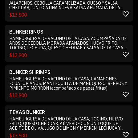
JALAPEÑOS, CEBOLLA CARAMELIZADA, QUESO Y SALSA
CHEDDAR, JUNTO A UNA NUEVA SALSA AHUMADA DE LA
CASA. EN NUESTRO PAN TRADICIONAL (acompañado de
$
13.500
papas fritas)
BUNKER RINGS
HAMBURGUESA DE VACUNO DE LA CASA, ACOMPAÑADA DE
AROS DE CEBOLLA MORADA APANADOS, HUEVO FRITO,
TOCINO, LECHUGA, QUESO CHEDDAR Y SALSA DE LA CASA.
EN NUESTRO PAN TRADICIONAL (acompañado de papas
$
12.900
fritas)
BUNKER SHRIMPS
HAMBURGUESA DE VACUNO DE LA CASA, CAMARONES
ECUATORIANOS, MANTEQUILLA DE MANÍ, QUESO, BERROS Y
PIMIENTO MORRON (acompañado de papas fritas)
$
13.900
TEXAS BUNKER
HAMBURGUESA DE VACUNO DE LA CASA, TOCINO, HUEVO
FRITO, QUESO CHEDDAR, AJÍ VERDE CON UN TOQUE DE
ACEITE DE OLIVA, JUGO DE LIMÓN Y MERKÉN, LECHUGA Y
MAYONESA DE LA CASA (acompañado de papas fritas)
$
13.500