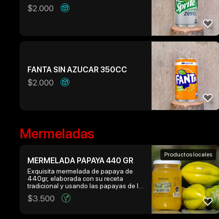
$
2.000
FANTA SIN AZUCAR 350CC
$
2.000
Mermeladas
Productos locales
MERMELADA PAPAYA 440 GR
Exquisita mermelada de papaya de
440gr, elaborada con su receta
tradicional y usando las papayas de la
mejor calidad recojidas directamente
$
3.500
de los arboles que crecen en la
hacienda huentelauquen