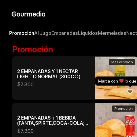
Skip
to
content
Promoción
Al Jugo
Empanadas
Líquidos
Mermeladas
Nect
Promoción
Más vendido
2 EMPANADAS Y 1 NECTAR
LIGHT O NORMAL (300CC )
Marca con
lo que
$
7.300
Promoción
2 EMPANADAS + 1 BEBIDA
(FANTA,SPIRTE,COCA-COLA;
NORMAL , ZERO O LIGHT)
$
7.300