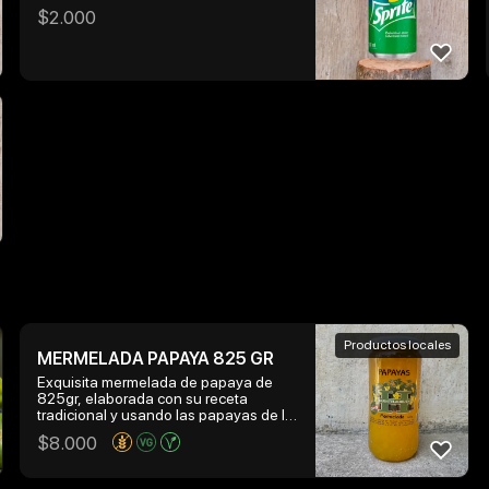
$
2.000
Productos locales
MERMELADA PAPAYA 825 GR
Exquisita mermelada de papaya de
825gr, elaborada con su receta
tradicional y usando las papayas de la
mejor calidad recojidas directamente
$
8.000
de los arboles que crecen en la
hacienda huentelauquen