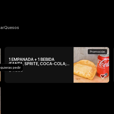
ar
Quesos
Promoción
1 EMPANADA + 1 BEBIDA
(FANTA, SPRITE, COCA-COLA;
 quieras pedir
NORMAL , ZERO O LIGHT)
$
4.500