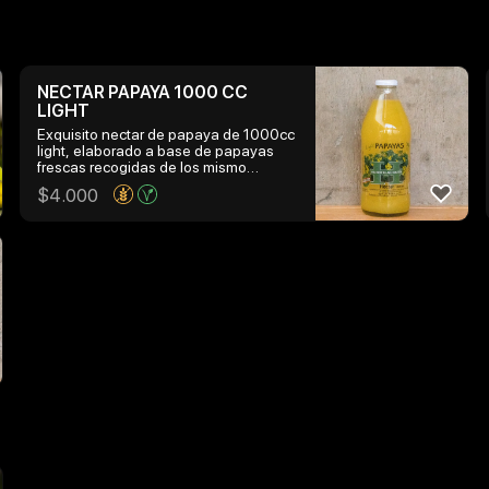
NECTAR PAPAYA 1000 CC
LIGHT
Exquisito nectar de papaya de 1000cc
light, elaborado a base de papayas
frescas recogidas de los mismo
arboles que crecen en la hacienda
$
4.000
huentelauquen y reducido en calorias
gracias al uso de estevia