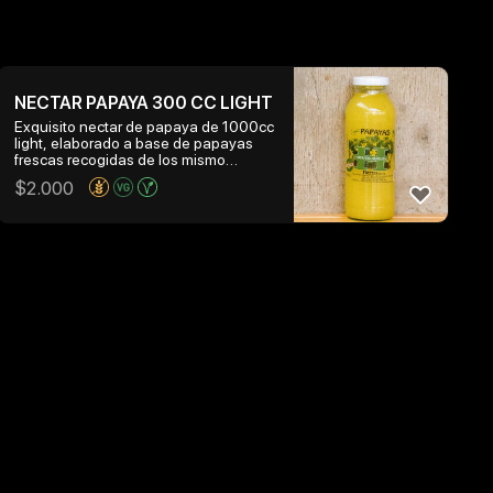
NECTAR PAPAYA 300 CC LIGHT
Exquisito nectar de papaya de 1000cc
light, elaborado a base de papayas
frescas recogidas de los mismo
arboles que crecen en la hacienda
$
2.000
huentelauquen y reducido en calorias
gracias al uso de estevia