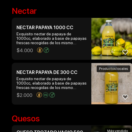
Nectar
NECTAR PAPAYA 1000 CC
Exquisito nectar de papaya de
1000cc, elaborado a base de papayas
frescas recogidas de los mismo
arboles que crecen en la hacienda
$
4.000
huentelauquen
Productos locales
NECTAR PAPAYA DE 300 CC
Exquisito nectar de papaya de
1000cc, elaborado a base de papayas
frescas recogidas de los mismo
arboles que crecen en la hacienda
$
2.000
huentelauquen
Quesos
Más vendido