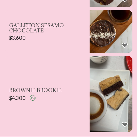
chocolate con el dulzor natural del
manjar.
GALLETON SESAMO
CHOCOLATE
$
3.600
BROWNIE BROOKIE
$
4.300