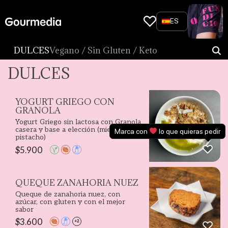
Skip
to
ES
content
DULCES
Vegano / Sin Gluten / Keto
DULCES
YOGURT GRIEGO CON
GRANOLA
Yogurt Griego sin lactosa con Granola
casera y base a elección (miel, acai,
Marca con
lo que quieras pedir
pistacho)
$
5.900
QUEQUE ZANAHORIA NUEZ
Queque de zanahoria nuez, con
azúcar, con gluten y con el mejor
sabor
$
3.600
+2