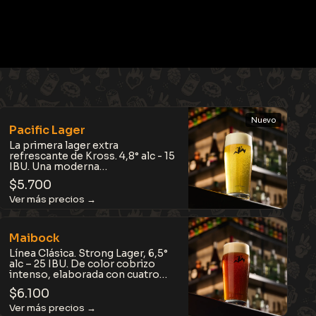
Nuevo
Pacific Lager
La primera lager extra
refrescante de Kross. 4,8° alc - 15
IBU. Una moderna
reinterpretación del estilo
$
5.700
californiano con el sello Kross:
más frutal, más cítrica y con un
sutil toque de sal de mar. Ligera,
aromática y extraordinariamente
fácil de disfrutar.
Maibock
Línea Clásica. Strong Lager, 6,5°
alc – 25 IBU. De color cobrizo
intenso, elaborada con cuatro
tipos de maltas que aportan
$
6.100
cuerpo, suavidad y notas a
caramelo tostado. Cálida,