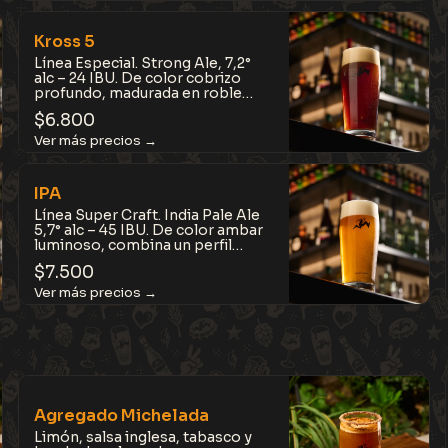
de tomar pero con carácter.
Kross 5
Línea Especial. Strong Ale, 7,2°
alc – 24 IBU. De color cobrizo
profundo, madurada en roble
americano tostado y elaborada
$
6.800
con cinco tipos de malta y
lúpulos, que entregan intensas
notas a avellanas, madera, vainilla
y caramelo. Una auténtica e
irresistible experiencia de sabor.
IPA
Línea Super Craft. India Pale Ale
5,7° alc – 45 IBU. De color ambar
luminoso, combina un perfil
aromático intenso, frutal-
$
7.500
tropical y cítrico, logrando un
equilibrio entre sabor y amargor,
con notas a mango, piña y
maracuyá. Contiene lúpulos
australianos y americanos.
Cítrica, tropical y muy aromática.
Agregado Michelada
Limón, salsa inglesa, tabasco y