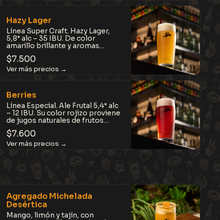
compleja pero equilibrada, ideal
para tardes frías.
Hazy Lager
Línea Super Craft. Hazy Lager,
5,8° alc – 35 IBU. De color
amarillo brillante y aromas
tropicales, con notas a piña,
$
7.500
mango, maracuyá, coco y
durazno. Sedosa, cremosa,
refrescante y fácil de tomar.
Berries
Línea Especial. Ale Frutal 5,4° alc
– 12 IBU. Su color rojizo proviene
de jugos naturales de frutos
rojos que aportan aroma y una
$
7.600
acidez fresca y sutil, que equilibra
su dulzor. Refrescante, liviana y de
textura suave.
Agregado Michelada
Desértica
Mango, limón y tajín, con