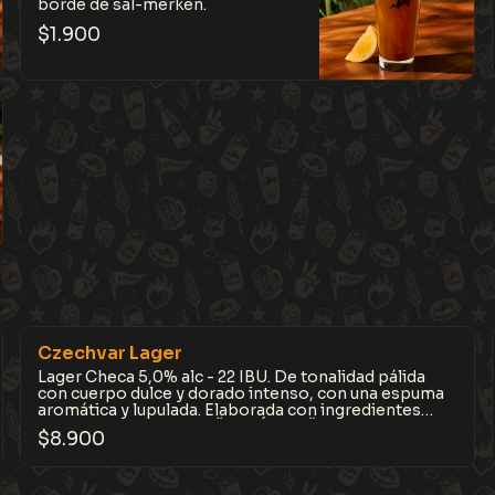
borde de sal-merken.
$
1.900
Czechvar Lager
Lager Checa 5,0% alc - 22 IBU. De tonalidad pálida
con cuerpo dulce y dorado intenso, con una espuma
aromática y lupulada. Elaborada con ingredientes
locales y madurada en ČESKÉ BUDĚJOVICE, Bohemia
$
8.900
del Sur. Limpia, equilibrada y fiel al estilo clásico
checo.