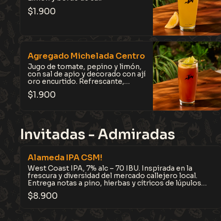
$
1.900
Agregado Michelada Centro
Jugo de tomate, pepino y limón,
con sal de apio y decorado con ají
oro encurtido. Refrescante,
intensa y llena de carácter. Pídelo
$
1.900
con una Kross Pils.
Invitadas - Admiradas
Alameda IPA CSM!
West Coast IPA, 7% alc – 70 IBU. Inspirada en la
frescura y diversidad del mercado callejero local.
Entrega notas a pino, hierbas y cítricos de lúpulos
Citra, Simcoe y Mosaic (CSM). Intensa, expresiva y
$
8.900
difícil de olvidar.