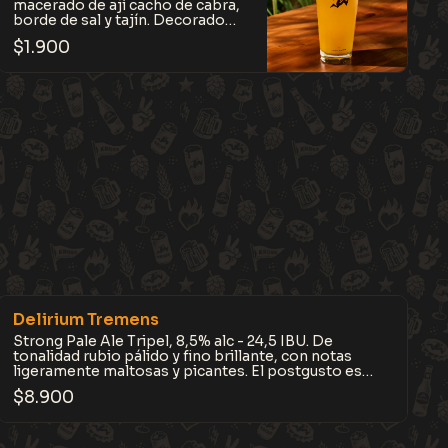
macerado de ají cacho de cabra,
borde de sal y tajín. Decorado
con una gomita de mango casera.
$
1.900
Refrescante, frutal y con el
picante justo. Perfecta para la
sed.
Delirium Tremens
Strong Pale Ale Tripel, 8,5% alc - 24,5 IBU. De
tonalidad rubio pálido y fino brillante, con notas
ligeramente maltosas y picantes. El postgusto es
fuerte, largo y seco amargo.
$
8.900