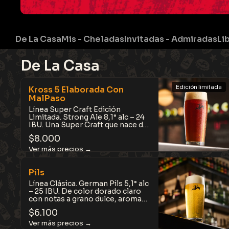
De La Casa
Mis - Cheladas
Invitadas - Admiradas
Li
De La Casa
Edición limitada
Kross 5 Elaborada Con
MalPaso
Línea Super Craft Edición
Limitada. Strong Ale 8,1° alc – 24
IBU. Una Super Craft que nace del
encuentro entre Kross 5 y pisco
$
8.000
MalPaso Pedro Jiménez.
Madurada con madera de Acacia,
mezcla notas de caramelo y
frutos secos con matices
florales, uva blanca y toques
Pils
cítricos. Intensa, sedosa y
Línea Clásica. German Pils 5,1° alc
sorprendentemente equilibrada.
– 25 IBU. De color dorado claro
con notas a grano dulce, aromas
florales y cítricos, de lúpulos
$
6.100
nobles que combinan amargor
balanceado y aroma.