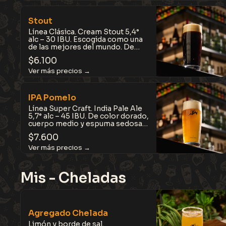
Refrescante, balanceada y con
personalidad.
Stout
Línea Clásica. Cream Stout 5,4°
alc – 30 IBU. Escogida como una
de las mejores del mundo. De
color negro con tonos rubí
$
6.100
profundo y cuerpo medio. Con
notas a chocolate amargo, café
tostado, cacao y frutos secos.
Compleja pero
sorprendentemente fácil de
IPA Pomelo
tomar.
Línea Super Craft. India Pale Ale
5,7° alc – 45 IBU. De color dorado,
cuerpo medio y espuma sedosa,
con notas tropicales a mango,
$
7.600
piña y maracuyá,
complementadas por el dulzor
cítrico del jugo de pomelo.
Jugosa, equilibrada y refrescante.
Mis - Cheladas
Agregado Chelada
Limón y borde de sal.