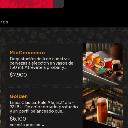
bres
Mix Cervecero
Degustación de 4 de nuestras
cervezas a elección en vasos de
150 ml. Atrévete a probar y
disfruta toda nuestra calidad
$
7.900
artesanal.
Golden
Línea Clásica. Pale Ale, 5,3° alc –
22 IBU. De color dorado profundo
y un perfil balanceado que
combina notas dulces de
$
6.100
caramelo y toffee con un toque
floral y fresco. Una cerveza fácil