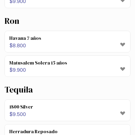
$
9.900
Ron
Havana 7 años
$
8.800
Matusalem Solera 15 años
$
9.900
Tequila
1800 Silver
$
9.500
Herradura Reposado