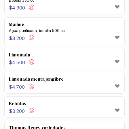
Botella 330 cc
$
4.900
Maihue
Agua purificada, botella 500 cc
$
3.200
Limonada
$
4.500
Limonada menta jengibre
$
4.700
Bebidas
$
3.200
Thomas Henry variedades