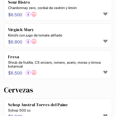
Sour Bistro
Chardonnay zero, cordial de cedrón y limón
$
6.500
Virgin K-Mary
Kimchi con jugo de tomate aliñado
$
6.800
Fresa
Shrub de frutilla, CS sinzero, romero, aceto, moras y tónica
botanical
$
6.500
Cervezas
Schop Austral Torres del Paine
Schop 500 cc