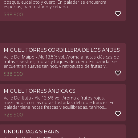
bosque, eucalipto y cuero. En paladar se encuentra
especias, pan tostado y cebada.
$
38.900
MIGUEL TORRES CORDILLERA DE LOS ANDES
Valle Del Maipo - Alc 13.5% vol. Aroma a notas clásicas de
frutas silvestres, moras y toques de cuero. En paladar se
encuentran suaves taninos, y retrogusto de frutas y
especias.
$
38.900
MIGUEL TORRES ÁNDICA CS
Valle Del Itata - Alc 13,5% vol. Aroma a frutos rojos,
mezclados con las notas tostadas del roble francés. En
paladar tiene notas frescas y equilibradas, taninos
redondos y elegantes.
$
28.900
UNDURRAGA SIBARIS