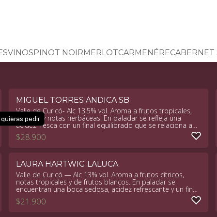
ES
VINOS
PINOT NOIR
MERLOT
CARMENÉRE
CABERNET
MIGUEL TORRES ÁNDICA SB
Valle de Curicó- Alc 13,5% vol. Aroma a frutos tropicales,
pomelo y notas herbáceas. En paladar se refleja una
 quieras pedir
acidez fresca con un final equilibrado que se relaciona a
los aromas mencionados.
$
28.900
LAURA HARTWIG LALUCA
Valle de Curicó — Alc 13% vol. Aroma a frutos cítricos,
notas tropicales y de frutos blancos. En paladar se
encuentran una boca sedosa, acidez refrescante y un final
jugoso y fácil de disfrutar.
$
21.900