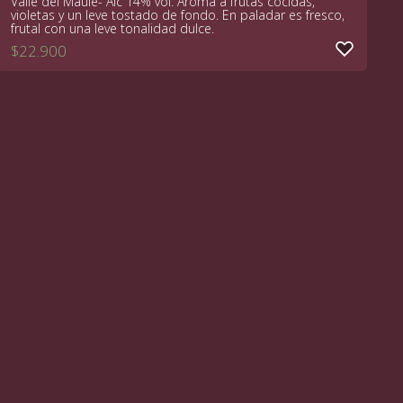
Valle del Maule- Alc 14% vol. Aroma a frutas cocidas,
violetas y un leve tostado de fondo. En paladar es fresco,
frutal con una leve tonalidad dulce.
$
22.900