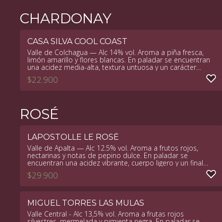
CHARDONAY
CASA SILVA COOL COAST
Valle de Colchagua — Alc 14% vol. Aroma a piña fresca,
limón amarillo y flores blancas. En paladar se encuentran
una acidez media-alta, textura untuosa y un carácter
mineral persistente.
$
22.900
ROSÉ
LAPOSTOLLE LE ROSÉ
Valle de Apalta — Alc 12.5% vol. Aroma a frutos rojos,
nectarinas y notas de pepino dulce. En paladar se
encuentran una acidez vibrante, cuerpo ligero y un final
refrescante y persistente.
$
29.900
MIGUEL TORRES LAS MULAS
Valle Central - Alc 13,5% vol. Aroma a frutas rojos
silvestres, mermelada y pimienta negra. En paladar se