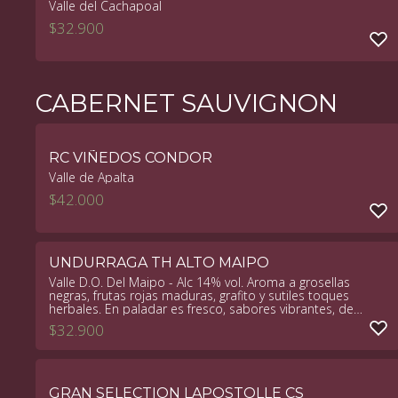
Valle del Cachapoal
$
32.900
CABERNET SAUVIGNON
RC VIÑEDOS CONDOR
Valle de Apalta
$
42.000
UNDURRAGA TH ALTO MAIPO
Valle D.O. Del Maipo - Alc 14% vol. Aroma a grosellas
negras, frutas rojas maduras, grafito y sutiles toques
herbales. En paladar es fresco, sabores vibrantes, de
buena estructura tánica y con un leve dejo a madera.
$
32.900
GRAN SELECTION LAPOSTOLLE CS