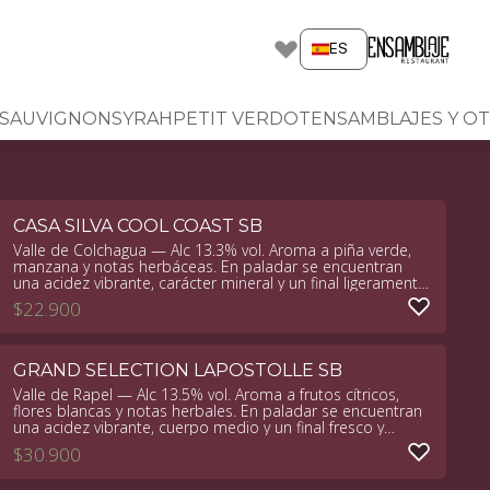
ES
 SAUVIGNON
SYRAH
PETIT VERDOT
ENSAMBLAJES Y OT
CASA SILVA COOL COAST SB
Valle de Colchagua — Alc 13.3% vol. Aroma a piña verde,
manzana y notas herbáceas. En paladar se encuentran
una acidez vibrante, carácter mineral y un final ligeramente
salino
$
22.900
GRAND SELECTION LAPOSTOLLE SB
Valle de Rapel — Alc 13.5% vol. Aroma a frutos cítricos,
flores blancas y notas herbales. En paladar se encuentran
una acidez vibrante, cuerpo medio y un final fresco y
persistente
$
30.900