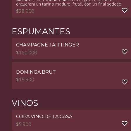
encuentra un tanino maduro, frutal, con un final sedoso.
$
28.900
ESPUMANTES
CHAMPAGNE TAITTINGER
$
160.000
DOMINGA BRUT
$
15.900
VINOS
COPA VINO DE LA CASA
$
5.900