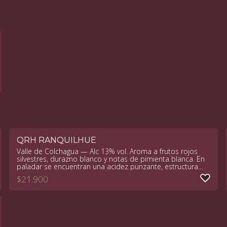
QRH RANQUILHUE
Valle de Colchagua — Alc 13% vol. Aroma a frutos rojos
silvestres, durazno blanco y notas de pimienta blanca. En
paladar se encuentran una acidez punzante, estructura
media y un final seco con carácter mineral.
$
21.900