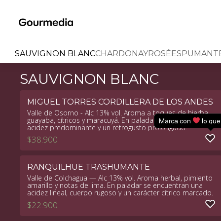
Skip
to
content
SAUVIGNON BLANC
CHARDONAY
ROSÉ
ESPUMANT
SAUVIGNON BLANC
MIGUEL TORRES CORDILLERA DE LOS ANDES
Valle de Osorno - Alc 13% vol. Aroma a toques de hierba,
guayaba, cítricos y maracuyá. En paladar se percibe fresco,
Marca con
lo que
acidez predominante y un retrogusto prolongado.
$
38.900
RANQUILHUE TRASHUMANTE
Valle de Colchagua — Alc 13% vol. Aroma herbal, pimiento
amarillo y notas de lima. En paladar se encuentran una
acidez lineal, cuerpo rugoso y un carácter cítrico marcado.
$
22.900