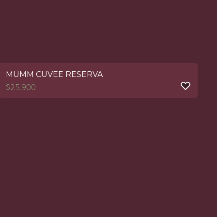
MUMM CUVEE RESERVA
$
25.900