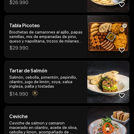
$
26.990
Tabla Picoteo
Brochetas de camarones al ajillo, papas
semillas, mix de empanadas de pino,
queso y napolitana, trozos de milanesa
de pollo, papas fritas con salsa de
$
29.990
queso y nachos con guacamole.
Tartar de Salmón
Salmón, cebolla, pimentón, pepinillo,
cilantro, jugo de limón, soya, salsa
inglesa, palta y tostadas
$
14.990
Ceviche
Ceviche de salmon y camaron
macerado en cilantro, aceite de oliva,
cebolla y limon, acompañado de