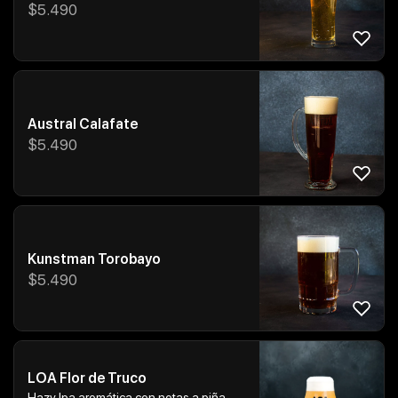
$
5.490
Austral Calafate
$
5.490
Kunstman Torobayo
$
5.490
LOA Flor de Truco
Hazy Ipa aromática con notas a piña,