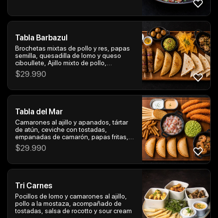
Tabla Barbazul
Brochetas mixtas de pollo y res, papas
semilla, quesadilla de lomo y queso
ciboullete, Ajillo mixto de pollo,
camarón, champiñón, empanadas de
$
29.990
carne y nachos con salsa de queso con
porción de guacamole.
Tabla del Mar
Camarones al ajillo y apanados, tártar
de atún, ceviche con tostadas,
empanadas de camarón, papas fritas,
salsa al olivo y spicy
$
29.990
Tri Carnes
Pocillos de lomo y camarones al ajillo,
pollo a la mostaza, acompañado de
tostadas, salsa de rocotto y sour cream