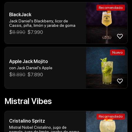
Recomendado
BlackJack
Jack Daniel's Blackberry, licor de
Cassis, piña, limón y jarabe de goma
$
8.990
$
7.990
Nuevo
Apple Jack Mojito
con Jack Daniel's Apple
$
8.890
$
7.890
Mistral Vibes
Recomendado
Cristalino Spritz
Mistral Nobel Cristalino, jugo de
pomelo, jugo de limón, jarabe de goma