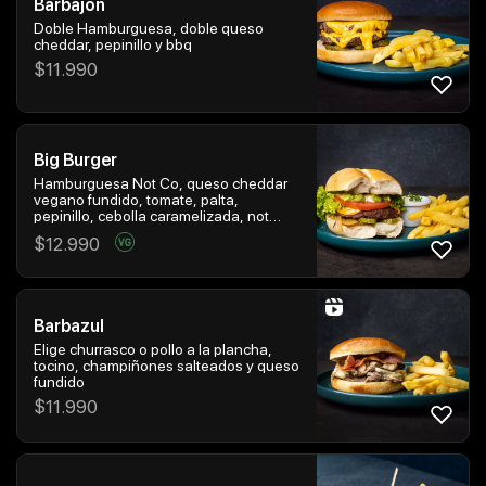
Barbajon
Doble Hamburguesa, doble queso
cheddar, pepinillo y bbq
$
11.990
Big Burger
Hamburguesa Not Co, queso cheddar
vegano fundido, tomate, palta,
pepinillo, cebolla caramelizada, not
mayo en marraqueta
$
12.990
Barbazul
Elige churrasco o pollo a la plancha,
tocino, champiñones salteados y queso
fundido
$
11.990