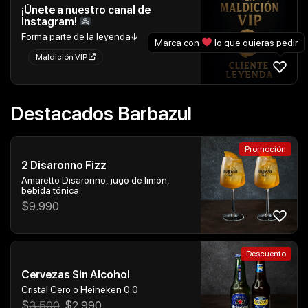
¡Únete a nuestro canal de
Instagram!
Forma parte de la leyenda↓
Marca con
lo que quieras pedir
Maldición VIP
Destacados Barbazul
Promoción
2 Disaronno Fizz
Amaretto Disaronno, jugo de limón,
bebida tónica.
$
9.990
Descuento
Cervezas Sin Alcohol
Cristal Cero o Heineken 0.0
$
3.500
$
2.990