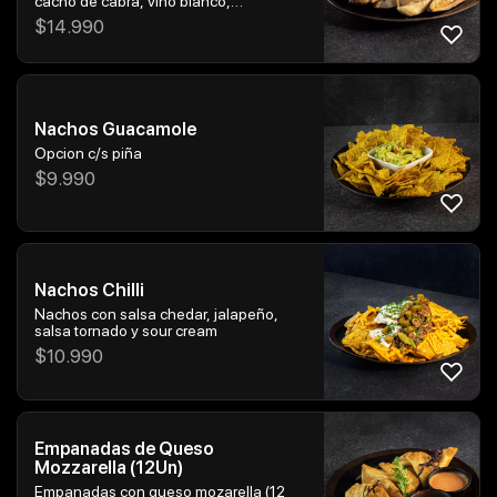
cacho de cabra, vino blanco,
acompañado de tostadas
$
14.990
Nachos Guacamole
Opcion c/s piña
$
9.990
Nachos Chilli
Nachos con salsa chedar, jalapeño,
salsa tornado y sour cream
$
10.990
Empanadas de Queso
Mozzarella (12Un)
Empanadas con queso mozarella (12