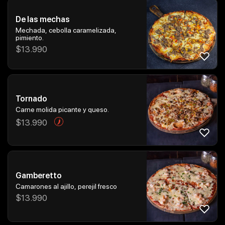
De las mechas
Mechada, cebolla caramelizada,
pimiento.
$
13.990
Tornado
Carne molida picante y queso.
$
13.990
Gamberetto
Camarones al ajillo, perejil fresco
$
13.990