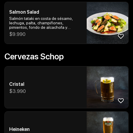
Salmon Salad
Salmón tataki en costa de sésamo,
lechuga, palta, champiñones,
pimientos, fondo de alcachofa y
aderezo de soya dulce
$
9.990
Cervezas Schop
Cristal
$
3.990
Heineken