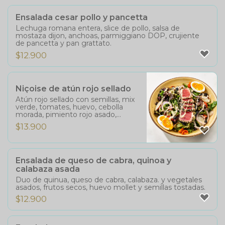
Ensalada cesar pollo y pancetta
Lechuga romana entera, slice de pollo, salsa de
mostaza dijon, anchoas, parmiggiano DOP, crujiente
de pancetta y pan grattato.
$
12.900
Niçoise de atún rojo sellado
Atún rojo sellado con semillas, mix
verde, tomates, huevo, cebolla
morada, pimiento rojo asado,
aceitunas negras y alcaparras,
$
13.900
rodajas de papines y Vinagreta.
Ensalada de queso de cabra, quinoa y
calabaza asada
Duo de quinua, queso de cabra, calabaza. y vegetales
asados, frutos secos, huevo mollet y semillas tostadas.
$
12.900