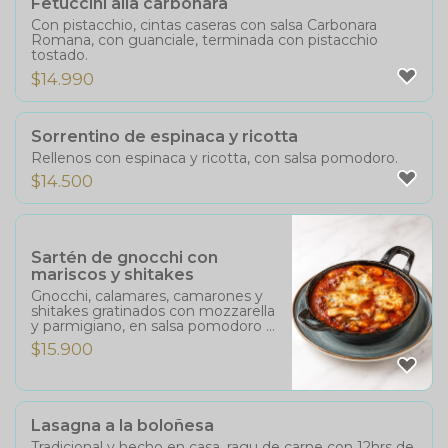
Fetuccini alla carbonara
Con pistacchio, cintas caseras con salsa Carbonara
Romana, con guanciale, terminada con pistacchio
tostado.
$
14.990
Sorrentino de espinaca y ricotta
Rellenos con espinaca y ricotta, con salsa pomodoro.
$
14.500
Sartén de gnocchi con
mariscos y shitakes
Gnocchi, calamares, camarones y
shitakes gratinados con mozzarella
y parmigiano, en salsa pomodoro y
bisque.
$
15.900
Lasagna a la boloñesa
Tradicional y hecho en casa, ragu de carne con 12hrs de