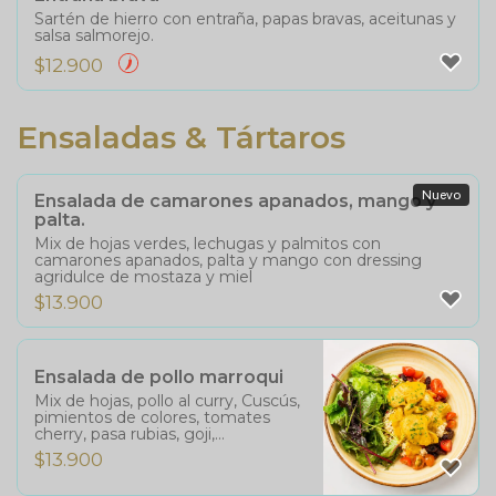
Sartén de hierro con entraña, papas bravas, aceitunas y
salsa salmorejo.
$
12.900
Ensaladas & Tártaros
Nuevo
Ensalada de camarones apanados, mango y
palta.
Mix de hojas verdes, lechugas y palmitos con
camarones apanados, palta y mango con dressing
agridulce de mostaza y miel
$
13.900
Ensalada de pollo marroqui
Mix de hojas, pollo al curry, Cuscús,
pimientos de colores, tomates
cherry, pasa rubias, goji,
cramberries, almendras tostadas y
$
13.900
vinagreta.