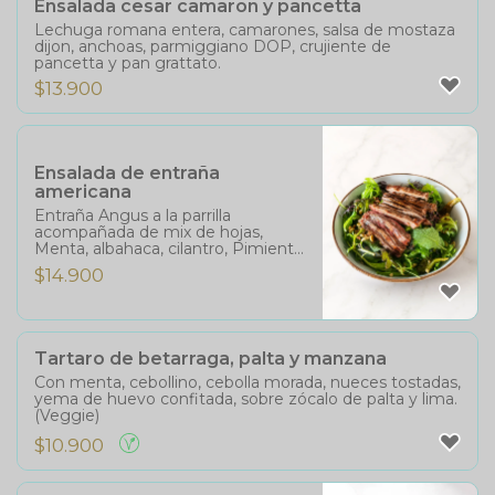
Ensalada cesar camaron y pancetta
Lechuga romana entera, camarones, salsa de mostaza
dijon, anchoas, parmiggiano DOP, crujiente de
pancetta y pan grattato.
$
13.900
Ensalada de entraña
americana
Entraña Angus a la parrilla
acompañada de mix de hojas,
Menta, albahaca, cilantro, Pimiento
rojo asado, maní tostado, crispi de
$
14.900
tocino y vinagreta Thai.
Tartaro de betarraga, palta y manzana
Con menta, cebollino, cebolla morada, nueces tostadas,
yema de huevo confitada, sobre zócalo de palta y lima.
(Veggie)
$
10.900