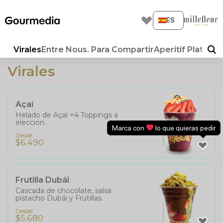
Skip
to
ES
content
Virales
Entre Nous. Para Compartir
Aperitif Platitos
Virales
Açaí
Helado de Açaí +4 Toppings a
elección.
Marca con
lo que quieras pedir
Desde:
$
6.490
Frutilla Dubái
Cascada de chocolate, salsa
pistacho Dubái y Frutillas.
Desde:
$
5.680