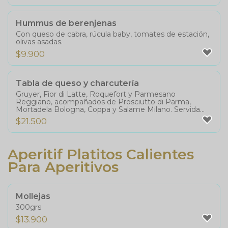
Hummus de berenjenas
Con queso de cabra, rúcula baby, tomates de estación,
olivas asadas.
$
9.900
Tabla de queso y charcutería
Gruyer, Fior di Latte, Roquefort y Parmesano
Reggiano, acompañados de Prosciutto di Parma,
Mortadela Bologna, Coppa y Salame Milano. Servida
con fruta fresca de temporada para un contraste
$
21.500
perfecto. Ideal para compartir.
Aperitif Platitos Calientes
Para Aperitivos
Mollejas
300grs
$
13.900