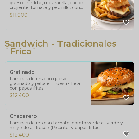
queso cheddar, mozzarella, bacon
crujiente, tomate y pepinillo, con
papas fritas.
$
11.900
Sandwich - Tradicionales
`frica`
Gratinado
Laminas de res con queso
gratinado y palta en nuestra frica
con papas fritas
$
12.400
Chacarero
Laminas de res con tomate, poroto verde ají verde y
mayo de ají fresco (Picante) y papas fritas.
$
12.400