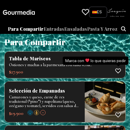
Skip
to
ES
content
Para Compartir
Entradas
Ensaladas
Pasta Y Arroz
Fond
Para Compartir
Tabla de Mariscos
Marca con
lo que quieras pedir
Ostiones y machas a la parmesana con salsa verde.
$
27.900
Selección de Empanadas
Camarones y queso, carne de res
tradicional (“pino”) y napolitana (queso,
orégano y tomate), servidos con salsas de
la casa
$
19.900
+2