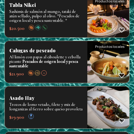
Productos locales
Tabla Nikei
Sashimis de salmón al mango, tataki de
atún sellado, pulpo al olivo. *Pescados de
origen local y pesca sustentable. *
$
20.500
Productos locales
Calugas de pescado
Al limón con papas al ciboulette y cebolla
picante
Pescados de origen local y pesca
sustentable
$
21.900
+3
Asado Hay
Trozos de lomo vetado, filete y mix de
longanizas al fierro sobre queso provoleta
$
19.900