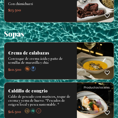
Con chimichurri
$
23.500
Sopas
Crema de calabazas
Con toque de crema ácida y paño de
semillas de maravilla y chia
$
10.500
Productos locales
Caldillo de congrio
Caldo de pescado con mariscos, toque de
crema y yema de huevo. *Pescados de
origen local y pesca sustentable. *
$
16.500
+2