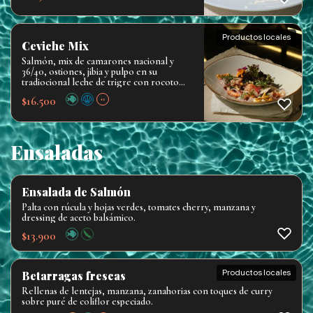
Productos locales
Ceviche Mix
Salmón, mix de camarones nacional y
36/40, ostiones, jibia y pulpo en su
tradiocional leche de trigre con rocoto
acompañado de choclo peruano, papa
$
16.500
+2
camote y canchita.
Pescados de origen
local y pesca sustentable
Ensaladas
Ensalada de Salmón
Palta con rúcula y hojas verdes, tomates cherry, manzana y
dressing de aceto balsámico.
$
13.900
Productos locales
Betarragas frescas
Rellenas de lentejas, manzana, zanahorias con toques de curry
sobre puré de coliflor especiado.