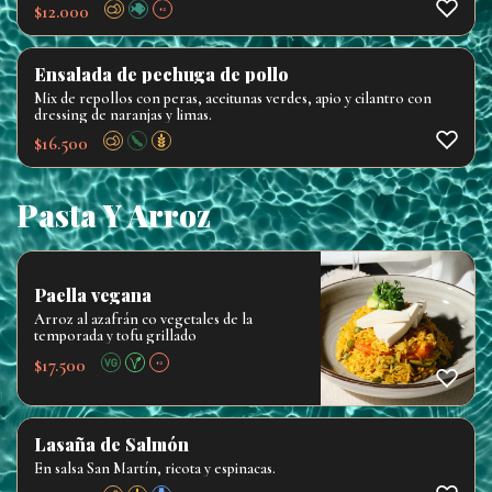
$
12.000
+2
Ensalada de pechuga de pollo
Mix de repollos con peras, aceitunas verdes, apio y cilantro con
dressing de naranjas y limas.
$
16.500
Pasta Y Arroz
Paella vegana
Arroz al azafrán co vegetales de la
temporada y tofu grillado
$
17.500
+2
Lasaña de Salmón
En salsa San Martín, ricota y espinacas.