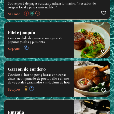
Sobre puré de papas rusticas y salsa a lo macho. *Pescados de
origen local y pesca sustentable. *
$
21.000
+3
Filete joaquín
Con ensalada de quínoa con aguacate,
pepinos y salsa 3 pimienta
$
23.500
Garron de cordero
Cocción al horno por 4 horas con cepas
tintas, acompañado de portobello relleno
de vegetales gratinados y mézclum de hoja
$
27.500
Entraña