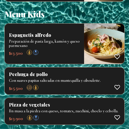
Menu Kids
Espaguetis alfredo
Preparación de pasta larga, kamón y queso
parmesano
$
13.500
Pechuga de pollo
Con suaves papitas salteadas en mantequilla y ciboulette.
$
15.500
Pizza de vegetales
En masa a la piedra con queso, tomates, zucchini, choclo y cebolla.
$
13.900