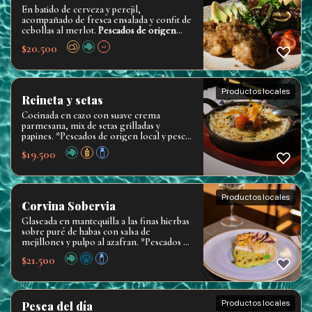
En batido de cerveza y perejil,
acompañado de fresca ensalada y confit de
cebollas al merlot.
Pescados de origen
local y pesca sustentable
$
20.500
+2
Productos locales
Reineta y setas
Cocinada en cazo con suave crema
parmesana, mix de setas grilladas y
papines. *Pescados de origen local y pesca
sustentable. *
$
19.500
Productos locales
Corvina Sobervia
Glaseada en mantequilla a las finas hierbas
sobre puré de habas con salsa de
mejillones y pulpo al azafran. *Pescados de
origen local y pesca sustentable. *
$
21.500
Productos locales
Pesca del día