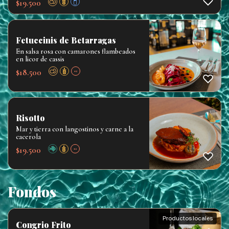
$
19.500
Fetuccinis de Betarragas
En salsa rosa con camarones flambeados
en licor de cassis
$
18.500
+2
Risotto
Mar y tierra con langostinos y carne a la
cacerola
$
19.500
+2
Fondos
Productos locales
Congrio Frito