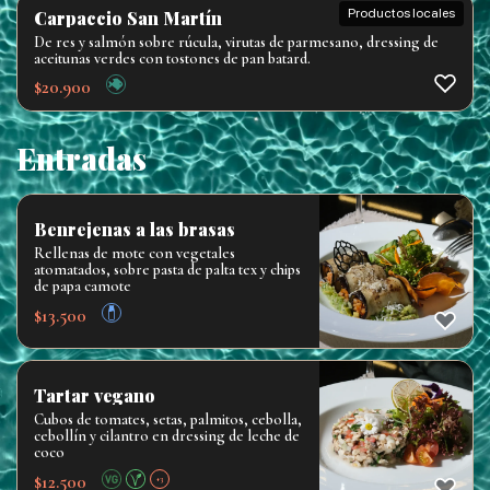
Productos locales
Carpaccio San Martín
De res y salmón sobre rúcula, virutas de parmesano, dressing de
aceitunas verdes con tostones de pan batard.
$
20.900
Entradas
Benrejenas a las brasas
Rellenas de mote con vegetales
atomatados, sobre pasta de palta tex y chips
de papa camote
$
13.500
Tartar vegano
Cubos de tomates, setas, palmitos, cebolla,
cebollín y cilantro en dressing de leche de
coco
$
12.500
+3