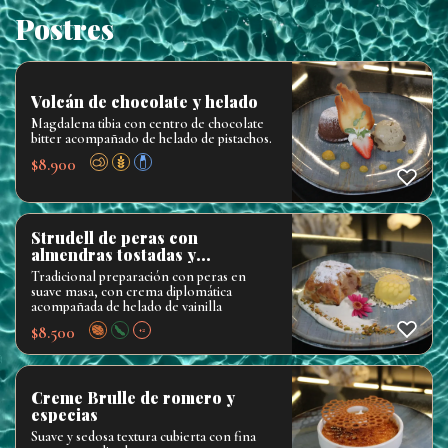
Postres
Volcán de chocolate y helado
Magdalena tibia con centro de chocolate
bitter acompañado de helado de pistachos.
$
8.900
Strudell de peras con
almendras tostadas y
cranberry
Tradicional preparación con peras en
suave masa, con crema diplomática
acompañada de helado de vainilla
$
8.500
+2
Creme Brulle de romero y
especias
Suave y sedosa textura cubierta con fina