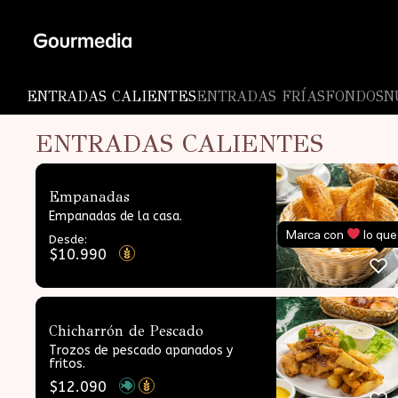
Skip
to
content
ENTRADAS CALIENTES
ENTRADAS FRÍAS
FONDOS
N
ENTRADAS CALIENTES
Empanadas
Empanadas de la casa.
Marca con
lo que
Desde:
$
10.990
Chicharrón de Pescado
Trozos de pescado apanados y
fritos.
$
12.090