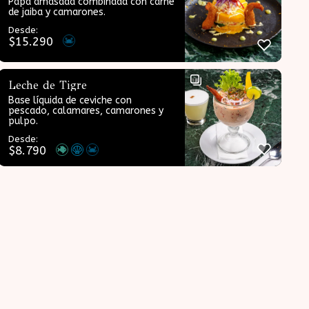
Papa amasada combinada con carne
de jaiba y camarones.
Desde:
$
15.290
Leche de Tigre
Base líquida de ceviche con
pescado, calamares, camarones y
pulpo.
Desde:
$
8.790