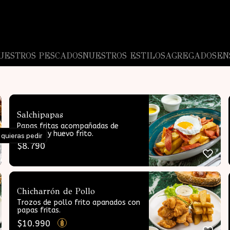
UESTROS PESCADOS
NUESTROS ESTILOS
AGREGADOS
EN
Salchipapas
Papas fritas acompañadas de
vienesas y huevo frito.
 quieras pedir
$
8.790
Chicharrón de Pollo
Trozos de pollo frito apanados con
papas fritas.
$
10.990