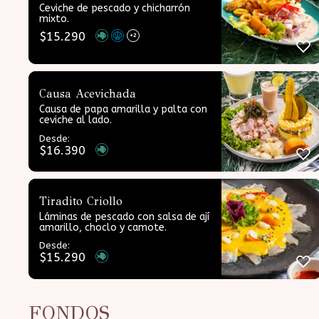
Ceviche de pescado y chicharrón
mixto.
$
15.290
+2
Causa Acevichada
Causa de papa amarilla y palta con
ceviche al lado.
Desde:
$
16.390
Tiradito Criollo
Láminas de pescado con salsa de ají
amarillo, choclo y camote.
Desde:
$
15.290
FONDOS