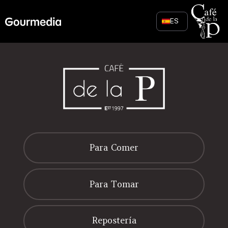
Skip
to
ES
content
Para Comer
Para Tomar
Repostería