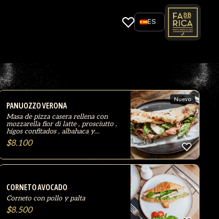
ES
Nuevo
PANUOZZO VERONA
Masa de pizza casera rellena con
mozzarella fior di latte , prosciutto ,
higos confitados , albahaca y
pecorino romano
$
8.100
CORNETO AVOCADO
Corneto con pollo y palta
$
8.500