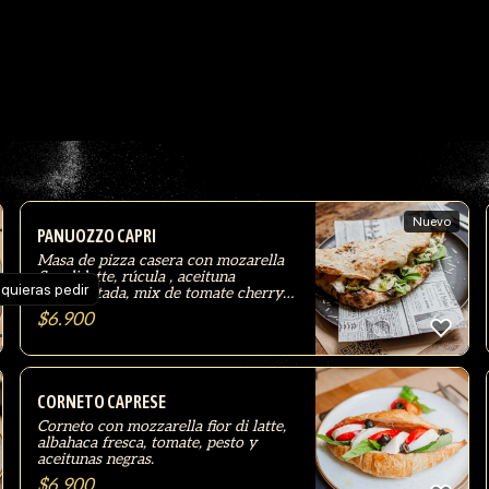
Nuevo
PANUOZZO CAPRI
Masa de pizza casera con mozarella
fior di latte, rúcula , aceituna
 quieras pedir
deshidratada, mix de tomate cherry
confitado, pesto y grana padano.
$
6.900
CORNETO CAPRESE
Corneto con mozzarella fior di latte,
albahaca fresca, tomate, pesto y
aceitunas negras.
$
6.900