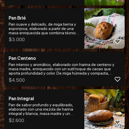
dorada, ofrece un equilibrio perfecto
entre lo rústico y lo nutritivo. Ideal para
desayunos, tablas o acompañar platos
con carácter.
Pan Brié
Pan suave y delicado, de miga tierna y
esponjosa, elaborado a partir de una
masa enriquecida que combina técnicas
de pan de molde y baguette. Su textura
$
3.000
es sedosa, ligeramente mantecosa y de
sabor equilibrado, ideal para quienes
buscan un pan más fino y elegante.
Perfecto para desayunos, tostadas,
Pan Centeno
sándwiches gourmet o para acompañar
preparaciones dulces y saladas. Un pan
Pan intenso y aromático, elaborado con harina de centeno y
versátil, refinado y lleno de suavidad.
masa madre, enriquecido con un sutil toque de cacao que
aporta profundidad y color. De miga húmeda y compacta,
ligeramente dulce y equilibrada con notas tostadas, y corteza
$
4.500
firme y crujiente. Un pan de carácter único, ideal para
acompañar quesos, embutidos, preparaciones saladas o
disfrutar solo, resaltando su sabor profundo y artesanal.
Pan Integral
Pan de sabor profundo y equilibrado,
elaborado con una mezcla de harina
integral y blanca, masa madre y un
suave toque de miel. De miga
$
2.600
consistente y húmeda, con corteza firme
y dorada. Nutritivo y lleno de carácter,