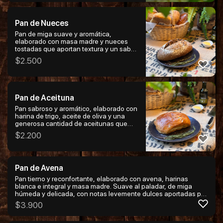
vapor. Ideal para acompañar comidas,
tablas o disfrutar solo con aceite de
oliva o mantequilla. Un pan noble, de
Pan de Nueces
sabor auténtico y espíritu artesanal.
Pan de miga suave y aromática,
elaborado con masa madre y nueces
tostadas que aportan textura y un sabor
profundo y ligeramente mantecoso. De
$
2.500
corteza dorada y interior húmedo, es un
pan elegante y lleno de carácter, ideal
para tablas, quesos o disfrutar solo.
Pan de Aceituna
Pan sabroso y aromático, elaborado con
harina de trigo, aceite de oliva y una
generosa cantidad de aceitunas que
aportan carácter mediterráneo. De miga
$
2.200
suave y húmeda, ligeramente láctea
gracias a la crema de leche, y corteza
dorada y fragante. Ideal para
acompañar tablas de quesos, pastas,
Pan de Avena
ensaladas o disfrutar solo, es un pan
intenso y lleno de personalidad que
Pan tierno y reconfortante, elaborado con avena, harinas
realza cualquier comida.
blanca e integral y masa madre. Suave al paladar, de miga
húmeda y delicada, con notas levemente dulces aportadas por
la miel y la leche. Un pan equilibrado y versátil, ideal para
$
3.900
desayunos, sandwiches o acompañar preparaciones suaves.