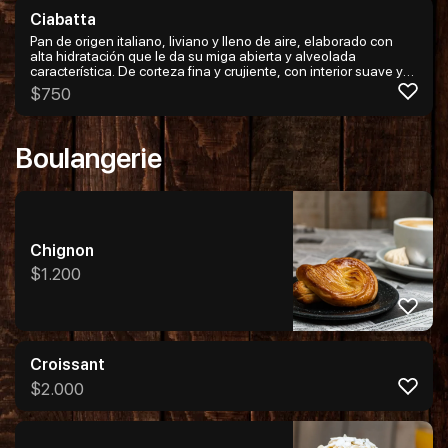
Ciabatta
Pan de origen italiano, liviano y lleno de aire, elaborado con
alta hidratación que le da su miga abierta y alveolada
característica. De corteza fina y crujiente, con interior suave y
elástico, es ideal para sándwiches, bruschettas o para
$
750
acompañar platos y salsas. Un pan simple y honesto, donde la
harina, el agua y la fermentación se transforman en sabor y
textura inconfundibles.
Boulangerie
Chignon
$
1.200
Croissant
$
2.000