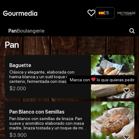
Skip
to
ES
content
Pan
Boulangerie
Pan
Baguette
Clásica y elegante, elaborada con
harina blanca y un sutil toque de
Marca con
lo que quieras pedir
centeno, fermentada con masa madre
para potenciar su sabor. De corteza
$
2.000
dorada y ultra crujiente, con miga ligera
y aireada que se deshace en la boca.
Ideal para acompañar comidas, preparar
sándwiches o disfrutar sola, recién
horneada. Un infaltable de la panadería
Pan Blanco con Semillas
tradicional, simple, aromática y llena de
carácter.
Pan blanco con semillas de linaza: Pan
suave y aromático elaborado con masa
madre, linaza tostada y un toque de miel
que realza su sabor natural. De miga
$
3.900
húmeda, textura envolvente y corteza