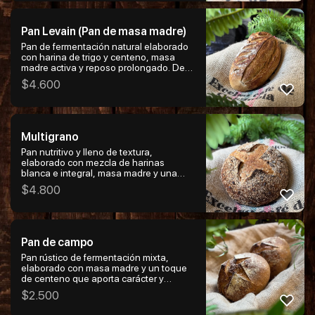
ideal para sandwiches, tostadas o
acompañar comidas de forma saludable
y sabrosa.
Pan Levain (Pan de masa madre)
Pan de fermentación natural elaborado
con harina de trigo y centeno, masa
madre activa y reposo prolongado. De
miga húmeda y aireada, corteza
$
4.600
crujiente y sabor profundo con notas
ligeramente ácidas. Un pan rústico,
honesto y lleno de carácter, perfecto
para acompañar o disfrutar solo.
Multigrano
Pan nutritivo y lleno de textura,
elaborado con mezcla de harinas
blanca e integral, masa madre y una
generosa combinación de semillas de
$
4.800
sésamo, linaza y zapallo, más copos de
avena. Miga húmeda y consistente, con
sabor profundo y tostado, y corteza
crujiente que realza cada bocado. Ideal
para desayunos, sándwiches o
Pan de campo
acompañar comidas, es una opción
sabrosa y equilibrada para quienes
Pan rústico de fermentación mixta,
buscan un pan con carácter y granos
elaborado con masa madre y un toque
visibles.
de centeno que aporta carácter y
profundidad. Miga húmeda y aromática,
$
2.500
con notas ligeramente ácidas y corteza
gruesa y crujiente, dorada al horno con