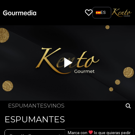
Skip
to
ES
content
ESPUMANTES
VINOS
ESPUMANTES
Marca con
lo que quieras pedir