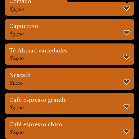
Cortado
$
3.300
Capuccino
$
3.700
Té Ahmad variedades
$
2.900
Nescafé
$
1.200
Café espresso grande
$
3.700
Café espresso chico
$
2.900