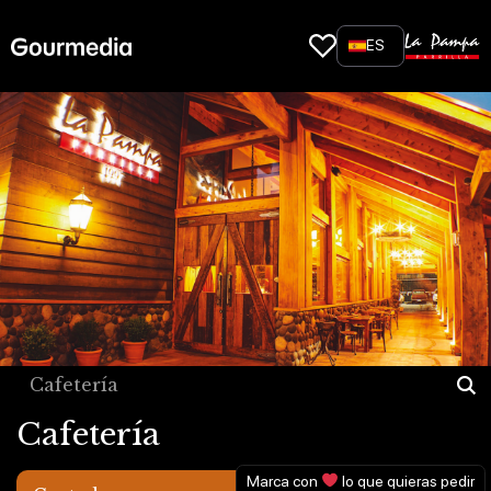
Skip
to
ES
content
Cafetería
Cafetería
Marca con
lo que quieras pedir