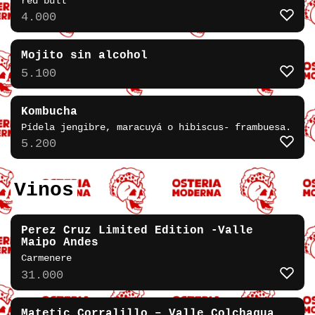
red bull
4.000
Mojito sin alcohol
5.100
Kombucha
Pídela jengibre, maracuyá o hibiscus- frambuesa.
5.200
Vinos
Perez Cruz Limited Edition -Valle
Maipo Andes
Carmenere
31.000
Matetic Corralillo – Valle Colchagua