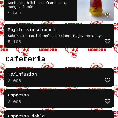
Kombucha hibiscus frambuesa,
mango, limón
5.600
Mojito sin alcohol
Sabores: Tradicional, Berries, Mago, Maracuya
5.100
Cafeteria
Te/Infusion
3.000
Espresso
3.000
Espresso doble