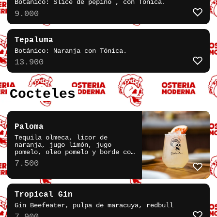
Botánico: Slice de pepino , con Tónica.
9.000
Tepaluma
Botánico: Naranja con Tónica.
13.900
Cocteles
Paloma
Tequila olmeca, licor de
naranja, jugo limón, jugo
pomelo, oleo pomelo y borde con
tajín
7.500
Tropical Gin
Gin Beefeater, pulpa de maracuya, redbull
7.900