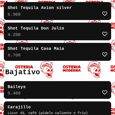
Shot Tequila Avion silver
6.900
Shot Tequila Don Julio
8.200
Shot Tequila Casa Maia
8.700
Bajativo
Baileys
5.400
Carajillo
Licor 43, café (pídelo caliente o frío)