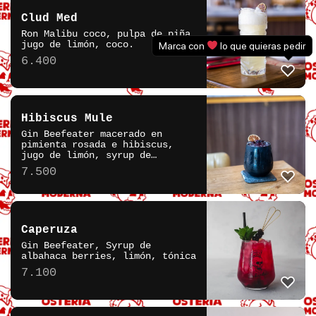
Clud Med
Ron Malibu coco, pulpa de piña,
jugo de limón, coco.
Marca con
lo que quieras pedir
6.400
Hibiscus Mule
Gin Beefeater macerado en
pimienta rosada e hibiscus,
jugo de limón, syrup de
frutilla e hibiscus, ginger
7.500
beer.
Caperuza
Gin Beefeater, Syrup de
albahaca berries, limón, tónica
7.100