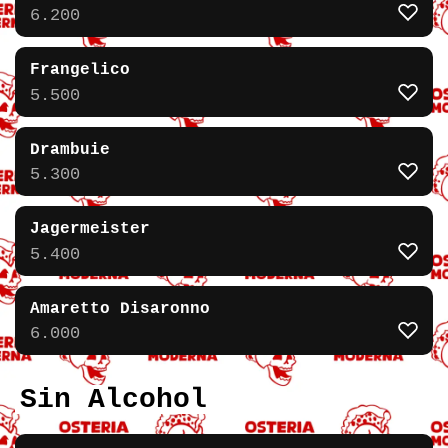
6.200
Frangelico
5.500
Drambuie
5.300
Jagermeister
5.400
Amaretto Disaronno
6.000
Sin Alcohol