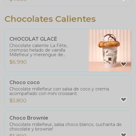
Chocolates Calientes
CHOCOLAT GLACÉ
Chocolate caliente La Fête,
cremoso helado de vainilla
Millefleur y merengue de
marshmallow flambeado. Una
$
6.990
irresistible combinación de
temperaturas, texturas y sabor.
Choco coco
Chocolate millefleur con salsa de coco y crema
acompañado con mini croissant.
$
5.800
Choco Brownie
Chocolate millefleur, salsa choco blanco, cucharita de
chocolate y brownie!