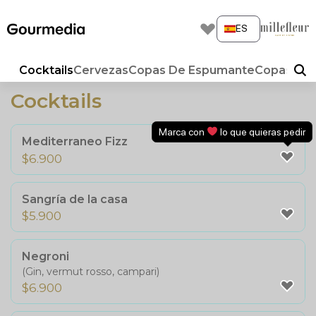
Skip
to
ES
content
Cocktails
Cervezas
Copas De Espumante
Copas De 
Cocktails
Marca con
lo que quieras pedir
Mediterraneo Fizz
$
6.900
Sangría de la casa
$
5.900
Negroni
(Gin, vermut rosso, campari)
$
6.900