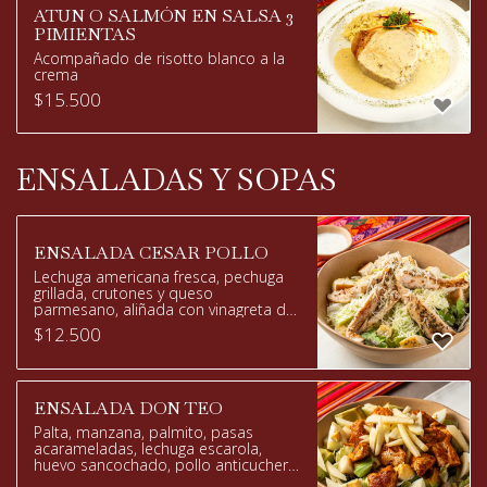
ATUN O SALMÓN EN SALSA 3
PIMIENTAS
Acompañado de risotto blanco a la
crema
$
15.500
ENSALADAS Y SOPAS
ENSALADA CESAR POLLO
Lechuga americana fresca, pechuga
grillada, crutones y queso
parmesano, aliñada con vinagreta de
la casa.
$
12.500
ENSALADA DON TEO
Palta, manzana, palmito, pasas
acarameladas, lechuga escarola,
huevo sancochado, pollo anticuchero,
vinagreta Dijon