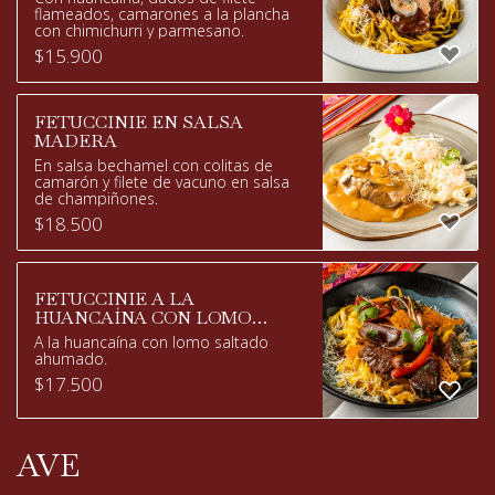
flameados, camarones a la plancha
con chimichurri y parmesano.
$
15.900
FETUCCINIE EN SALSA
MADERA
En salsa bechamel con colitas de
camarón y filete de vacuno en salsa
de champiñones.
$
18.500
FETUCCINIE A LA
HUANCAÍNA CON LOMO
SALTADO
A la huancaína con lomo saltado
ahumado.
$
17.500
AVE