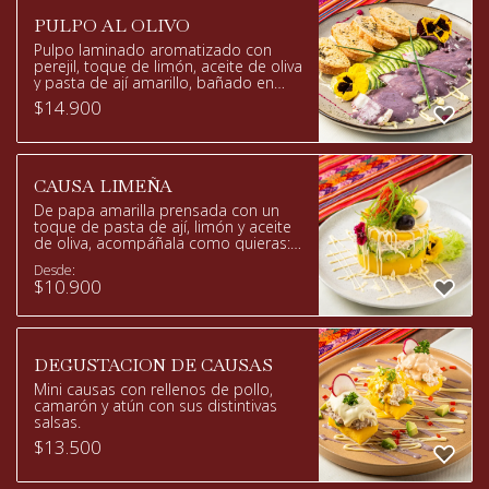
PULPO AL OLIVO
Pulpo laminado aromatizado con
perejil, toque de limón, aceite de oliva
y pasta de ají amarillo, bañado en
salsa de aceitunas negras,
$
14.900
acompañado de una flor de palta,
crutones o galletas (según
disponibilidad).
CAUSA LIMEÑA
De papa amarilla prensada con un
toque de pasta de ají, limón y aceite
de oliva, acompáñala como quieras:
atún, pulpo al olivo, pollo.
Desde:
$
10.900
DEGUSTACION DE CAUSAS
Mini causas con rellenos de pollo,
camarón y atún con sus distintivas
salsas.
$
13.500