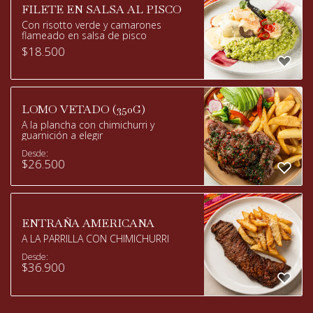
FILETE EN SALSA AL PISCO
Con risotto verde y camarones
flameado en salsa de pisco
$
18.500
LOMO VETADO (350G)
A la plancha con chimichurri y
guarnición a elegir
Desde:
$
26.500
ENTRAÑA AMERICANA
A LA PARRILLA CON CHIMICHURRI
Desde:
$
36.900