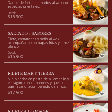
Dados de filete ahumados al wok con
especias orientales.
Desde:
$
16.900
SALTADO 3 SABORES
Filete, camarones y pollo al wok
acompañado con papas fritas y arroz
blanco.
Desde:
$
16.900
FILETE MAR Y TIERRA
A la plancha en pasta de ají amarillo y
estragón, con camarones y queso
parmesano, acompañado de arroz
blanco.
$
17.500
FILETE A LO MACHO