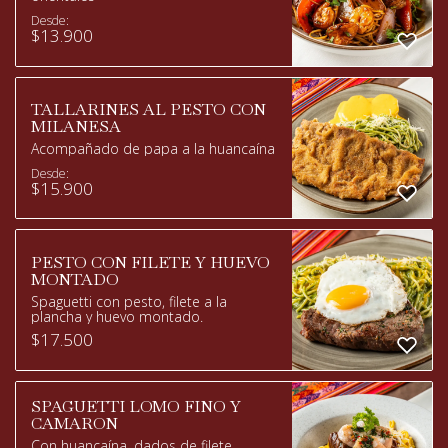
Desde:
$
13.900
TALLARINES AL PESTO CON
MILANESA
Acompañado de papa a la huancaína
Desde:
$
15.900
PESTO CON FILETE Y HUEVO
MONTADO
Spaguetti con pesto, filete a la
plancha y huevo montado.
$
17.500
SPAGUETTI LOMO FINO Y
CAMARON
Con huancaína, dados de filete