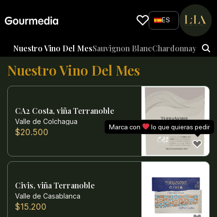
Skip
to
ES
content
Nuestro Vino Del Mes
Sauvignon Blanc
Chardonnay
Otros
Nuestro Vino Del Mes
CA2 Costa, viña Terranoble
Valle de Colchagua
Marca con
lo que quieras pedir
$
20.500
Civis, viña Terranoble
Valle de Casablanca
$
15.200