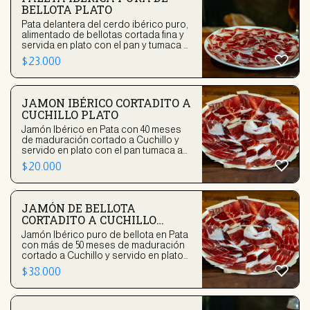
BELLOTA PLATO
Pata delantera del cerdo ibérico puro,
alimentado de bellotas cortada fina y
servida en plato con el pan y tumaca a
parte
$
23.000
JAMON IBÉRICO CORTADITO A
CUCHILLO PLATO
Jamón Ibérico en Pata con 40 meses
de maduración cortado a Cuchillo y
servido en plato con el pan tumaca a
parte
$
20.000
JAMÓN DE BELLOTA
CORTADITO A CUCHILLO
PLATO
Jamón Ibérico puro de bellota en Pata
con más de 50 meses de maduración
cortado a Cuchillo y servido en plato
con el pan tumaca a parte
$
38.000