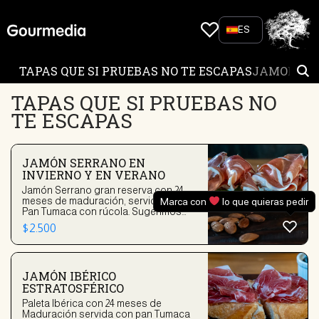
Skip
to
ES
content
TAPAS QUE SI PRUEBAS NO TE ESCAPAS
JAMONES 
TAPAS QUE SI PRUEBAS NO
TE ESCAPAS
JAMÓN SERRANO EN
INVIERNO Y EN VERANO
Jamón Serrano gran reserva con 24
meses de maduración, servido sobre
Marca con
lo que quieras pedir
Pan Tumaca con rúcola. Sugerimos
agregar queso Manchego suave
$
2.500
JAMÓN IBÉRICO
ESTRATOSFÉRICO
Paleta Ibérica con 24 meses de
Maduración servida con pan Tumaca