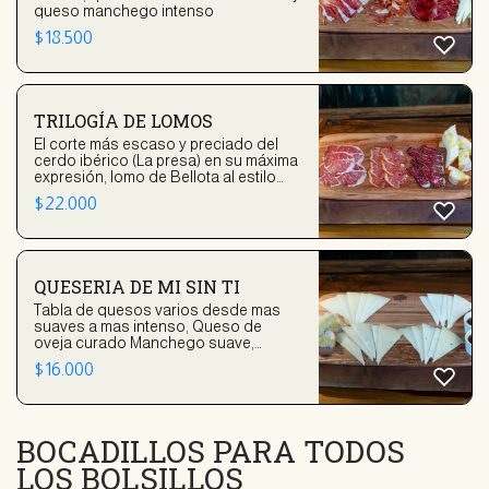
queso manchego intenso
$
18.500
TRILOGÍA DE LOMOS
El corte más escaso y preciado del
cerdo ibérico (La presa) en su máxima
expresión, lomo de Bellota al estilo
tradicional y una invención de la casa:
$
22.000
El Lomo de Bellota doblado en
Manteca
QUESERIA DE MI SIN TI
Tabla de quesos varios desde mas
suaves a mas intenso, Queso de
oveja curado Manchego suave,
Queso de cabra semicurado
$
16.000
pasteurizado, Queso de cabra curado
leche cruda y Queso de oveja con
trufa blanca Piamontesa, acompañado
con dulce de membrillo casero y una
BOCADILLOS PARA TODOS
mermelada casera de Tomates y Aji.
LOS BOLSILLOS