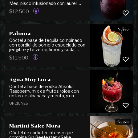
Mes, pisco infusionado con laurel,
canela y manzana, jugo de limón,
$
12.500
syrup de berries y cordial de naranja,
logrando un equilibrio entre notas
frutales, especiadas y cítricas. Se
presenta acompañado de frutos
Nuevo
rojos y rodajas de manzana, naranja y
Paloma
limón, que realzan su carácter
aromático y refrescante.
Cóctel a base de tequila combinado
con cordial de pomelo especiado con
jengibre y té verde, limón y soda,
logrando un equilibrio perfecto entre
$
11.500
frescura, acidez y notas especiadas.
Se presenta escarchado con
mermelada de pomelo y Tajín, que
realzan su carácter cítrico y
refrescante.
Agua Muy Loca
Cóctel a base de vodka Absolut
Raspberry, mix de frutos rojos con
notas de albahaca y menta, y un
toque cítrico de naranja. Refrescante
OPCIONES
y frutal. Disponible en versión sin
alcohol.
Nuevo
Martini Sake Mora
Cóctel de carácter intenso que
combina Gin Beefeater y Sake