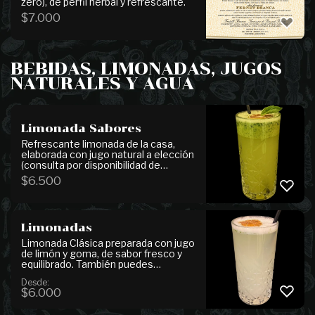
zero), de perfil herbal y refrescante.
$
7.000
BEBIDAS, LIMONADAS, JUGOS
NATURALES Y AGUA
Limonada Sabores
Refrescante limonada de la casa,
elaborada con jugo natural a elección
(consulta por disponibilidad de
sabores) y menta fresca. Puedes
$
6.500
personalizarla agregando albahaca y
jengibre para un toque aún más
aromático y natural.
Limonadas
Limonada Clásica preparada con jugo
de limón y goma, de sabor fresco y
equilibrado. También puedes
disfrutarla en su versión Mixta, con
Desde:
limón, menta y jengibre, una
$
6.000
combinación que aporta notas más
aromáticas, refrescantes y