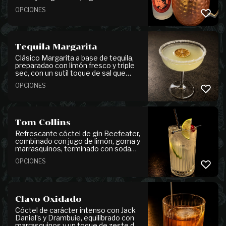
perfil cítrico, burbujeante y
OPCIONES
ligeramente especiado.
Tequila Margarita
Clásico Margarita a base de tequila,
preparadao con limón fresco y triple
sec, con un sutil toque de sal que
realza y equilibra todos sus sabores.
OPCIONES
Tom Collins
Refrescante cóctel de gin Beefeater,
combinado con jugo de limón, goma y
marrasquinos, terminado con soda
para un perfil ligero y burbujeante.
OPCIONES
Clavo Oxidado
Cóctel de carácter intenso con Jack
Daniel’s y Drambuie, equilibrado con
marrasquinos y un toque de zeste de