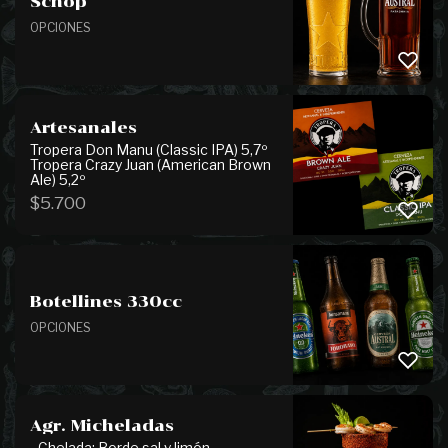
Schop
OPCIONES
Artesanales
Tropera Don Manu (Classic IPA) 5,7º
Tropera Crazy Juan (American Brown
Ale) 5,2º
$
5.700
Botellines 330cc
OPCIONES
Agr. Micheladas
- Chelada: Borde sal y limón. -