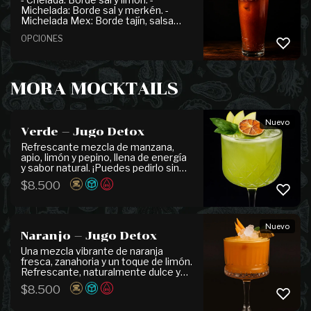
Michelada: Borde sal y merkén. -
Michelada Mex: Borde tajín, salsa
inglesa, tabasco, pimienta. -
OPCIONES
Michelada Clamato: Borde tajín,
clamato, salsa inglesa, tabasco.
Michelada Chamoi: Borde tajín y
chamoi, salsa inglesa, tabasco,
clamato, salsa de ostras, decorada
MORA MOCKTAILS
con camarones salteados, limón y
apio.
Nuevo
Verde — Jugo Detox
Refrescante mezcla de manzana,
apio, limón y pepino, llena de energía
y sabor natural. ¡Puedes pedirlo sin
azúcar!
$
8.500
Nuevo
Naranjo — Jugo Detox
Una mezcla vibrante de naranja
fresca, zanahoria y un toque de limón.
Refrescante, naturalmente dulce y
lleno de vitamina C. ¡Puedes pedirlo
$
8.500
sin azúcar!