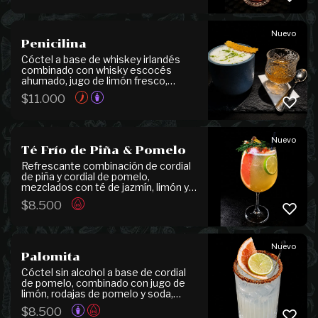
herbales y refrescantes. Su perfil
complejo y aromático resalta
matices especiados y cítricos,
Nuevo
ofreciendo un final elegante y
Penicilina
refrescante.
Cóctel a base de whiskey irlandés
combinado con whisky escocés
ahumado, jugo de limón fresco,
azúcar y extracto de jengibre,
$
11.000
logrando un equilibrio perfecto entre
frescura, acidez y notas especiadas y
ahumadas. Se presenta con un
carácter intenso y envolvente,
Nuevo
resaltando la calidez del jengibre y la
Té Frío de Piña & Pomelo
profundidad de los whiskies.
Refrescante combinación de cordial
de piña y cordial de pomelo,
mezclados con té de jazmín, limón y
syrup de pera, logrando un equilibrio
$
8.500
perfecto entre frescura, acidez y
delicadas notas frutales y florales. Su
perfil suave y aromático entrega un
final ligero y refrescante.
Nuevo
Palomita
Cóctel sin alcohol a base de cordial
de pomelo, combinado con jugo de
limón, rodajas de pomelo y soda,
logrando un equilibrio refrescante
$
8.500
entre acidez y notas cítricas. Se