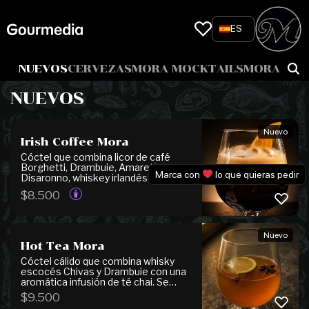
Skip
to
ES
content
NUEVOS
CERVEZAS
MORA MOCKTAILS
MORA COC
NUEVOS
Nuevo
Irish Coffee Mora
Cóctel que combina licor de café
Borghetti, Drambuie, Amaretto
Marca con
lo que quieras pedir
Disaronno, whiskey irlandés Jameson
y espresso recién preparado,
$
8.500
finalizado con una suave espuma de
leche entera y un sutil toque de
canela. De carácter intenso y perfil
tostado, despliega notas
Nuevo
maderosas, aromas de almendra,
Hot Tea Mora
canela y un delicado toque cítrico de
naranja.
Cóctel cálido que combina whisky
escocés Chivas y Drambuie con una
aromática infusión de té chai. Se
integra con jugo de limón, jengibre,
$
9.500
clavo de olor, anís y canela en rama,