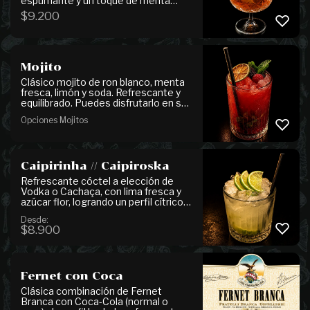
espumante y un toque de menta
fresca, logrando un perfil cítrico,
$
9.200
ligero y muy aromático.
Mojito
Clásico mojito de ron blanco, menta
fresca, limón y soda. Refrescante y
equilibrado. Puedes disfrutarlo en su
versión tradicional o añadirle el sabor
Opciones Mojitos
frutal de tu preferencia para un toque
diferente. También disponible en
versión 0° alcohol.
Caipirinha // Caipiroska
Refrescante cóctel a elección de
Vodka o Cachaça, con lima fresca y
azúcar flor, logrando un perfil cítrico,
dulce y muy fácil de disfrutar.
Desde:
$
8.900
Fernet con Coca
Clásica combinación de Fernet
Branca con Coca-Cola (normal o