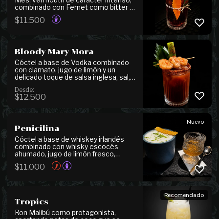
combinado con Fernet como bitter y
tónica, logrando un equilibrio
$
11.500
perfecto entre notas amargas,
herbales y refrescantes. Su perfil
complejo y aromático resalta
matices especiados y cítricos,
ofreciendo un final elegante y
Bloody Mary Mora
refrescante.
Cóctel a base de Vodka combinado
con clamato, jugo de limón y un
delicado toque de salsa inglesa, sal,
pimienta y tabasco, logrando un
Desde:
equilibrio perfecto entre frescura y
$
12.500
carácter. Se presenta con un borde
con tajín, acompañado de un pincho
de camarones ligeramente picantes
que realzan la experiencia. Disponible
Nuevo
Penicilina
también en versión sin alcohol (0°).
Cóctel a base de whiskey irlandés
combinado con whisky escocés
ahumado, jugo de limón fresco,
azúcar y extracto de jengibre,
$
11.000
logrando un equilibrio perfecto entre
frescura, acidez y notas especiadas y
ahumadas. Se presenta con un
carácter intenso y envolvente,
Recomendado
resaltando la calidez del jengibre y la
Tropics
profundidad de los whiskies.
Ron Malibú como protagonista,