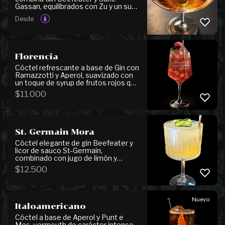
Gassan, equilibrados con Zu y un sutil
toque de soya. Aromatizado con
Desde
aceites de limón y apio, junto a
jengibre encurtido que aporta
complejidad y un delicado contraste
entre notas cítricas, herbales y
umami, dando forma a un perfil seco,
Florencia
estructurado y de gran profundidad.
Cóctel refrescante a base de Gin con
Ramazzotti y Aperol, suavizado con
un toque de syrup de frutos rojos que
aporta dulzor y equilibrio. Se sirve con
$
11.000
helado de berries y albahaca fresca,
que le dan un aroma agradable y un
aire veraniego.
St. Germain Mora
Cóctel elegante de gin Beefeater y
licor de sauco St‑Germain,
combinado con jugo de limón y
espumante brut que aporta frescura
$
12.500
y burbujas. Se finaliza con una lámina
de pepino, dando un toque ligero y
refrescante.
Nuevo
Italoamericano
Cóctel a base de Aperol y Punt e
Mes, vermouth de carácter intenso,