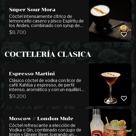
Súper Sour Mora
Cóctel intensamente cítrico de
lemoncello casero y pisco Espíritu de
los Andes, combinado con syrup de
ácido cítrico y jugo de limón fresco,
$
8.700
logrando un perfil vibrante y
refrescante. Se finaliza con una
granita de limón sobre la espuma,
que potencia aún más su carácter
COCTELERÍA CLASICA
cítrico.
Espresso Martini
Clásico cóctel de vodka con licor de
café Kahlúa y espresso, de perfil
intenso, aromático y con un equilibrio
perfecto entre dulzor y amargor.
$
9.200
Moscow // London Mule
Cóctel refrescante a elección de
Vodka o Gin, combinado con jugo de
limón y Ginger Beer, logrando un