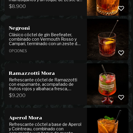
limón, que aporta frescura y un final
$
8.900
aromático.
Negroni
Clásico cóctel de gin Beefeater,
combinado con Vermouth Rosso y
Campari, terminado con un zeste de
naranja que aporta un toque cítrico y
OPCIONES
aromático.
Ramazzotti Mora
Refrescante cóctel de Ramazzotti
con espumante, acompañado de
frutos rojos y albahaca fresca,
logrando un perfil frutal, herbal y
$
9.200
agradable al paladar.
Aperol Mora
Refrescante cóctel a base de Aperol
y Cointreau, combinado con