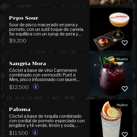
endulzado suavemente con miel. De
perfil especiado y reconfortante,
ofrece notas cítricas y herbales que
equilibran su carácter cálido.
Pepo Sour
Sour de pisco macerado en pera y
pomelo, con un sutil toque de canela.
Se equilibra con un syrup de pera y
pomelo y jugo de limón, logrando un
$
9.200
perfil fresco y aromático. Se
presenta con pera cristalizada,
granita de limón y una delicada tierra
de betarraga, que aportan textura y
Nuevo
un final elegante.
Sangría Mora
Cóctel a base de vino Carmenere
combinado con vermouth Punt e
Mes, pisco infusionado con laurel,
canela y manzana, jugo de limón,
$
12.500
syrup de berries y cordial de naranja,
logrando un equilibrio entre notas
frutales, especiadas y cítricas. Se
presenta acompañado de frutos
Nuevo
rojos y rodajas de manzana, naranja y
Paloma
limón, que realzan su carácter
aromático y refrescante.
Cóctel a base de tequila combinado
con cordial de pomelo especiado con
jengibre y té verde, limón y soda,
logrando un equilibrio perfecto entre
$
11.500
frescura, acidez y notas especiadas.