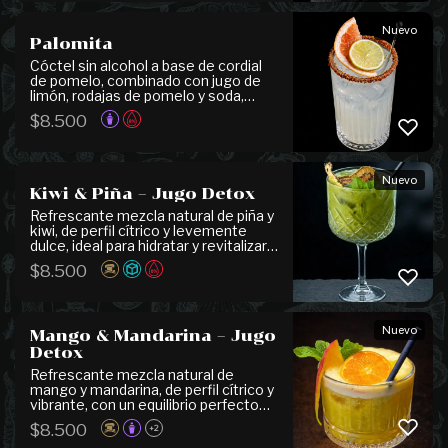
perfil suave y aromático entrega un
final ligero y refrescante.
Nuevo
Palomita
Cóctel sin alcohol a base de cordial
de pomelo, combinado con jugo de
limón, rodajas de pomelo y soda,
logrando un equilibrio refrescante
$
8.500
entre acidez y notas cítricas. Se
presenta escarchado con
mermelada de pomelo y Tajín, que
realzan su carácter vibrante y
Nuevo
refrescante.
Kiwi & Piña – Jugo Detox
Refrescante mezcla natural de piña y
kiwi, de perfil cítrico y levemente
dulce, ideal para hidratar y revitalizar.
Ligero, fresco y perfecto para
$
8.500
acompañar platos de la carta o
disfrutar como opción saludable sin
alcohol. ¡Puedes pedirlo sin azúcar!
Nuevo
Mango & Mandarina – Jugo
Detox
Refrescante mezcla natural de
mango y mandarina, de perfil cítrico y
vibrante, con un equilibrio perfecto
entre dulzor y acidez. Ligero,
$
8.500
+2
aromático y revitalizante, ideal para