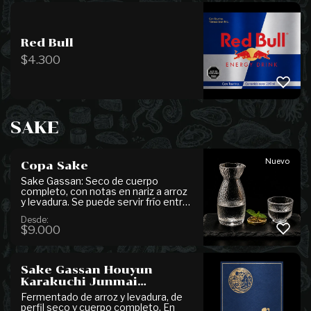
Red Bull
$
4.300
SAKE
Nuevo
Copa Sake
Sake Gassan: Seco de cuerpo
completo, con notas en nariz a arroz
y levadura. Se puede servir frío entre
5° y 15°C, o ligeramente caliente
Desde:
entre 40° y 50°C.
$
9.000
Sake Gassan Houyun
Karakuchi Junmai
(Botella)
Fermentado de arroz y levadura, de
perfil seco y cuerpo completo. En