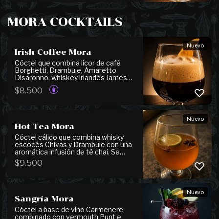
acompañar la experiencia Mora o
disfrutar como una opción fresca sin
alcohol. ¡Puedes pedirlo sin azúcar!
MORA COCKTAILS
Nuevo
Irish Coffee Mora
Cóctel que combina licor de café
Borghetti, Drambuie, Amaretto
Disaronno, whiskey irlandés Jameson
y espresso recién preparado,
$
8.500
finalizado con una suave espuma de
leche entera y un sutil toque de
canela. De carácter intenso y perfil
tostado, despliega notas
Nuevo
maderosas, aromas de almendra,
Hot Tea Mora
canela y un delicado toque cítrico de
naranja.
Cóctel cálido que combina whisky
escocés Chivas y Drambuie con una
aromática infusión de té chai. Se
integra con jugo de limón, jengibre,
$
9.500
clavo de olor, anís y canela en rama,
endulzado suavemente con miel. De
perfil especiado y reconfortante,
ofrece notas cítricas y herbales que
Nuevo
equilibran su carácter cálido.
Sangría Mora
Cóctel a base de vino Carmenere
combinado con vermouth Punt e