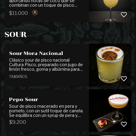
aportando notas de coco que se
combinan con un toque de pisco
artesanal chileno, chirimoya y piña
$
11.000
fresca. Equilibrado con jugo de limón
y un refrescante splash de agua
mineral, resulta en un cóctel tropical,
suave y de gran frescura.
SOUR
Sour Mora Nacional
Clásico sour de pisco nacional
Cultura Pisco, preparado con jugo de
limón fresco, goma y albúmina para
una textura suave y equilibrada. Se
TAMAÑOS
finaliza con unas gotas de amargo
Angostura que aportan un delicado
toque aromático. Elige el tamaño de
tu sour.
Pepo Sour
Sour de pisco macerado en pera y
pomelo, con un sutil toque de canela.
Se equilibra con un syrup de pera y
pomelo y jugo de limón, logrando un
$
9.200
perfil fresco y aromático. Se
presenta con pera cristalizada,
granita de limón y una delicada tierra