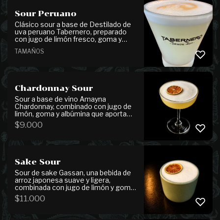
de betarraga, que aportan textura y
un final elegante.
Sour Peruano
Clásico sour a base de Destilado de
uva peruano Tabernero, preparado
con jugo de limón fresco, goma y
albúmina que aporta una textura
TAMAÑOS
suave y cremosa. Se finaliza con
unas gotas de amargo Angostura,
que realzan su perfil aromático. Elige
el tamaño de tu sour.
Chardonnay Sour
Sour a base de vino Amayna
Chardonnay, combinado con jugo de
limón, goma y albúmina que aporta
una textura suave y espumosa. Un
$
9.000
cóctel fresco, ligero y fácil de
disfrutar.
Sake Sour
Sour de sake Gassan, una bebida de
arroz japonesa suave y ligera,
combinada con jugo de limón y goma
casera. Refrescante, equilibrado y
$
11.000
fácil de disfrutar.