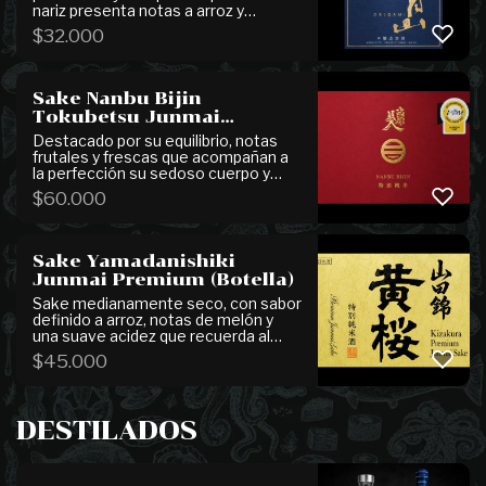
nariz presenta notas a arroz y
levadura. Se puede servir frío entre
$
32.000
5° y 15°C, o ligeramente caliente
entre 40° y 50°C. (15,0% vol.)
Sake Nanbu Bijin
Tokubetsu Junmai
(Botella)
Destacado por su equilibrio, notas
frutales y frescas que acompañan a
la perfección su sedoso cuerpo y
notas de umami, un verdadero sake
$
60.000
especial. (16.0% vol.)
Sake Yamadanishiki
Junmai Premium (Botella)
Sake medianamente seco, con sabor
definido a arroz, notas de melón y
una suave acidez que recuerda al
yogurt. De final largo con delicados
$
45.000
toques de nuez. (14,3% vol.)
DESTILADOS