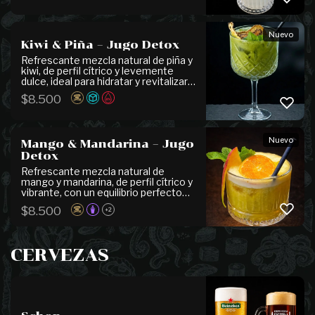
presenta escarchado con
mermelada de pomelo y Tajín, que
realzan su carácter vibrante y
Nuevo
refrescante.
Kiwi & Piña – Jugo Detox
Refrescante mezcla natural de piña y
kiwi, de perfil cítrico y levemente
dulce, ideal para hidratar y revitalizar.
Ligero, fresco y perfecto para
$
8.500
acompañar platos de la carta o
disfrutar como opción saludable sin
alcohol. ¡Puedes pedirlo sin azúcar!
Nuevo
Mango & Mandarina – Jugo
Detox
Refrescante mezcla natural de
mango y mandarina, de perfil cítrico y
vibrante, con un equilibrio perfecto
entre dulzor y acidez. Ligero,
$
8.500
+2
aromático y revitalizante, ideal para
acompañar la experiencia Mora o
disfrutar como una opción fresca sin
alcohol. ¡Puedes pedirlo sin azúcar!
CERVEZAS