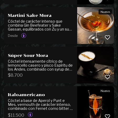
Se presenta escarchado con
mermelada de pomelo y Tajín, que
realzan su carácter cítrico y
Nuevo
refrescante.
Martini Sake Mora
Cóctel de carácter intenso que
combina Gin Beefeater y Sake
Gassan, equilibrados con Zu y un sutil
toque de soya. Aromatizado con
Desde
aceites de limón y apio, junto a
jengibre encurtido que aporta
complejidad y un delicado contraste
entre notas cítricas, herbales y
umami, dando forma a un perfil seco,
Súper Sour Mora
estructurado y de gran profundidad.
Cóctel intensamente cítrico de
lemoncello casero y pisco Espíritu de
los Andes, combinado con syrup de
ácido cítrico y jugo de limón fresco,
$
8.700
logrando un perfil vibrante y
refrescante. Se finaliza con una
granita de limón sobre la espuma,
que potencia aún más su carácter
Nuevo
cítrico.
Italoamericano
Cóctel a base de Aperol y Punt e
Mes, vermouth de carácter intenso,
combinado con Fernet como bitter y
tónica, logrando un equilibrio
$
11.500
perfecto entre notas amargas,