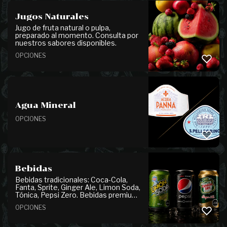
ligeramente especiadas.
Jugos Naturales
Jugo de fruta natural o pulpa,
preparado al momento. Consulta por
nuestros sabores disponibles.
OPCIONES
Agua Mineral
OPCIONES
Bebidas
Bebidas tradicionales: Coca-Cola,
Fanta, Sprite, Ginger Ale, Limon Soda,
Tónica, Pepsi Zero. Bebidas premium:
Thomas Henry Grapefruit, Ginger
OPCIONES
Beer, Tonic Water.