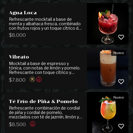
Agua Loca
Refrescante mocktail a base de
menta y albahaca fresca, combinado
con frutos rojos y un toque cítrico de
naranja.
$
8.000
Nuevo
Vibrato
Mocktail a base de espresso y
tónica, con notas de limón y pomelo.
Refrescante con toque cítrico y
ligeramente amargo.
$
7.800
Nuevo
Té Frío de Piña & Pomelo
Refrescante combinación de cordial
de piña y cordial de pomelo,
mezclados con té de jazmín, limón y
syrup de pera, logrando un equilibrio
$
8.500
perfecto entre frescura, acidez y
delicadas notas frutales y florales. Su