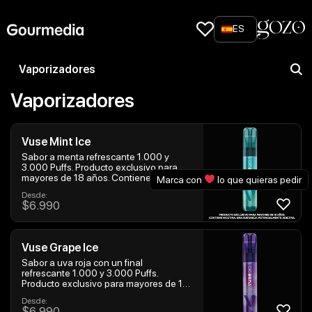
Skip
to
ES
content
Vaporizadores
Vaporizadores
Vuse Mint Ice
Sabor a menta refrescante 1.000 y
3.000 Puffs. Producto exclusivo para
mayores de 18 años. Contiene nicotina,
Marca con
lo que quieras pedir
una sustancia potencialmente adictiva.
Desde:
$
6.990
Vuse Grape Ice
Sabor a uva roja con un final
refrescante 1.000 y 3.000 Puffs.
Producto exclusivo para mayores de 18
años. Contiene nicotina, una sustancia
Desde:
potencialmente adictiva.
$
6.990