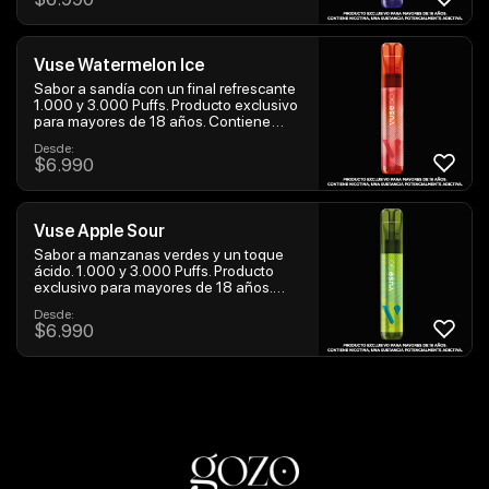
Vuse Watermelon Ice
Sabor a sandía con un final refrescante
1.000 y 3.000 Puffs. Producto exclusivo
para mayores de 18 años. Contiene
nicotina, una sustancia potencialmente
Desde:
adictiva.
$
6.990
Vuse Apple Sour
Sabor a manzanas verdes y un toque
ácido. 1.000 y 3.000 Puffs. Producto
exclusivo para mayores de 18 años.
Contiene nicotina, una sustancia
Desde:
potencialmente adictiva.
$
6.990