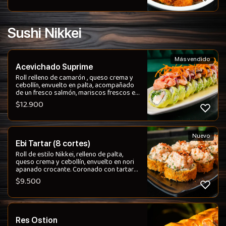
Sushi Nikkei
Más vendido
Acevichado Suprime
Roll relleno de camarón , queso crema y
cebollín, envuelto en palta, acompañado
de un fresco salmón, mariscos frescos en
una leche de tigre acevichada.
$
12.900
Nuevo
Ebi Tartar (8 cortes)
Roll de estilo Nikkei, relleno de palta,
queso crema y cebollín, envuelto en nori
apanado crocante. Coronado con tartar
de camarón leve picante, con toques de
$
9.500
sésamo y ciboulette . Una combinación
equilibrada entre cremosidad, textura
crujiente y sabor.
Res Ostion