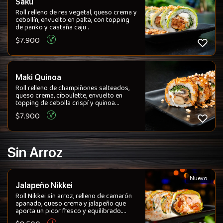
Saku
Roll relleno de res vegetal, queso crema y
cebollín, envuelto en palta, con topping
de panko y castaña caju .
$
7.900
Maki Quinoa
​Roll relleno de champiñones salteados,
queso crema, ciboulette, envuelto en
topping de cebolla crispí y quinoa
crocante
$
7.900
Sin Arroz
Nuevo
Jalapeño Nikkei
Roll Nikkei sin arroz, relleno de camarón
apanado, queso crema y jalapeño que
aporta un picor fresco y equilibrado.
Envuelto en palta cremosa y