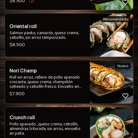
$
8.500
acompañado de salsa acevichada. Logra
una combinación intensa, crujiente y
refrescante, donde el contraste entre
acidez, grasa y picante lo hace adictivo.
Recomendado
Oriental roll
Salmon panko, camarón, queso crema,
cebollín, sin arroz tempurizado.
$
8.500
Nuevo
Nori Champ
Roll sin arroz, relleno de pollo apanado
crocante, queso crema, champiñón
salteado y cebollín fresco. Envuelto en
nori panko dorado. Logrando una textura
$
7.900
intensa y crujiente en cada bocado, con
un interior cremoso y sabroso que
equilibra perfectamente el conjunto.
Crunch roll
Pollo apanado , queso crema, cebollín,
almendras triturada, sin arroz, envuelto
en palta.