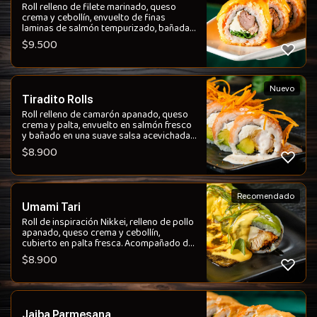
Roll relleno de filete marinado, queso
crema y cebollín, envuelto de finas
laminas de salmón tempurizado, bañada
en una salsa ostión y parmesano.
$
9.500
Nuevo
Tiradito Rolls
Roll relleno de camarón apanado, queso
crema y palta, envuelto en salmón fresco
y bañado en una suave salsa acevichada
estilo tiradito. Coronado con camote
$
8.900
crocante que aporta textura y carácter,
logrando un equilibrio perfecto entre
frescura, cremosidad y acidez Nikkei.
Recomendado
Umami Tari
Roll de inspiración Nikkei, relleno de pollo
apanado, queso crema y cebollín,
cubierto en palta fresca. Acompañado de
salsa tari y unagui que aportan
$
8.900
profundidad, dulzor y un final intenso.
Una combinación cremosa, crocante y
llena de umami.
Jaiba Parmesana