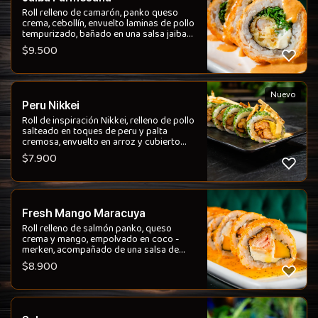
Roll relleno de camarón, panko queso
crema, cebollín, envuelto laminas de pollo
tempurizado, bañado en una salsa jaiba
parmesana, toques de vino blanco.
$
9.500
Nuevo
Peru Nikkei
Roll de inspiración Nikkei, relleno de pollo
salteado en toques de peru y palta
cremosa, envuelto en arroz y cubierto
con ciboulette fresco. Bañado en salsa
$
7.900
pollera que aporta intensidad y carácter,
y coronado con papas hilo crujientes
para un contraste perfecto de texturas.
Un roll sabroso, reconfortante y lleno de
personalidad, donde el picor suave del ají
Fresh Mango Maracuya
amarillo se une con el umami del pollo al
más puro estilo STONEY.
Roll relleno de salmón panko, queso
crema y mango, empolvado en coco -
merken, acompañado de una salsa de
maracuyá y sutil menta.
$
8.900