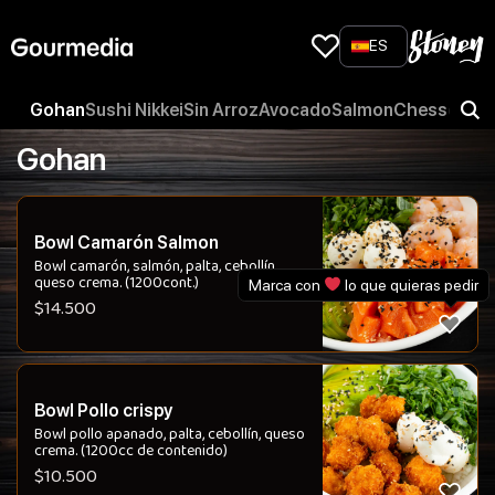
Skip
to
ES
content
Gohan
Sushi Nikkei
Sin Arroz
Avocado
Salmon
Chesse
Pan
Gohan
Bowl Camarón Salmon
Bowl camarón, salmón, palta, cebollín,
queso crema. (1200cont.)
Marca con
lo que quieras pedir
$
14.500
Bowl Pollo crispy
Bowl pollo apanado, palta, cebollín, queso
crema. (1200cc de contenido)
$
10.500