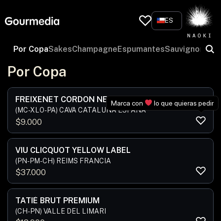
Skip
to
ES
content
Por Copa
Sakes
Champagne
Espumantes
Sauvignon Bla
Por Copa
FREIXENET CORDON NEGRO BRUT
Marca con
lo que quieras pedir
(MC-XLO-PA) CAVA CATALUÑA ESPAÑA
$
9.000
VIU CLICQUOT YELLOW LABEL
(PN-PM-CH) REIMS FRANCIA
$
37.000
TATIÉ BRUT PREMIUM
(CH-PN) VALLE DEL LIMARI