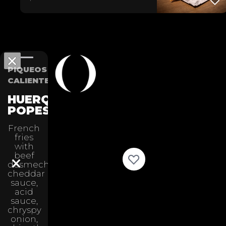
PIQUEOS
CALIENTES
HUERQUEHUE
POPES
French
fries
with
beef
desmechado,
cheddar
sauce,
acid
sauce,
chryspy
onion,