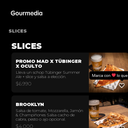
Skip
to
content
SLICES
SLICES
PROMO MAD X TÜBINGER
X OCULTO
Lleva un schop Tübinger Summer
Marca con
lo que
Ale + slice y salsa a elección.
$
6.990
BROOKLYN
Salsa de tomate, Mozzarella, Jamón
& Champiñones Salsa cacho de
cabra, pesto o ajo opcional.
$
4.000