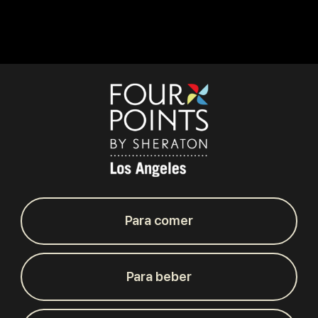
Para comer
Para beber