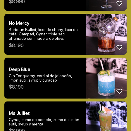
$
8.990
No Mercy
Borboun Bulleit, licor de cherry, licor de
café, Campari, Cynar, triple sec,
ahumado con madera de olivo.
$
8.190
Deep Blue
Gin Tanqueray, cordial de jalapeño,
limón sutil, syrup y curacao
$
8.190
Ms Julliet
Cynar, zumo de pomelo, zumo de limón
sutil, syrup y menta
$
8.990