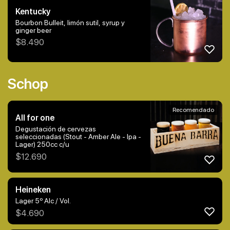
Kentucky
Bourbon Bulleit, limón sutil, syrup y
ginger beer
$
8.490
Schop
Recomendado
All for one
Degustación de cervezas
seleccionadas (Stout - Amber Ale - Ipa -
Lager) 250cc c/u
$
12.690
Heineken
Lager 5º Alc / Vol.
$
4.690