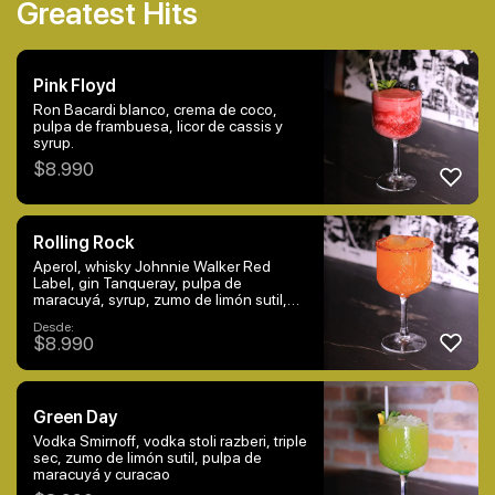
Greatest Hits
Pink Floyd
Ron Bacardi blanco, crema de coco,
pulpa de frambuesa, licor de cassis y
syrup.
$
8.990
Rolling Rock
Aperol, whisky Johnnie Walker Red
Label, gin Tanqueray, pulpa de
maracuyá, syrup, zumo de limón sutil,
borde de merkén
Desde:
$
8.990
Green Day
Vodka Smirnoff, vodka stoli razberi, triple
sec, zumo de limón sutil, pulpa de
maracuyá y curacao