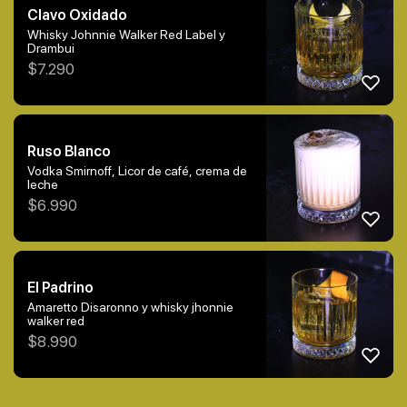
Clavo Oxidado
Whisky Johnnie Walker Red Label y
Drambui
$
7.290
Ruso Blanco
Vodka Smirnoff, Licor de café, crema de
leche
$
6.990
El Padrino
Amaretto Disaronno y whisky jhonnie
walker red
$
8.990