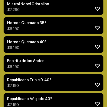
Mistral Nobel Cristalino
$
7.290
Horcon Quemado 35º
$
6.190
Horcon Quemado 40º
$
6.190
Espiritu de los Andes
$
6.190
Republicano Triple D. 40º
$
7.190
Republicano Añejado 40º
$
7.190