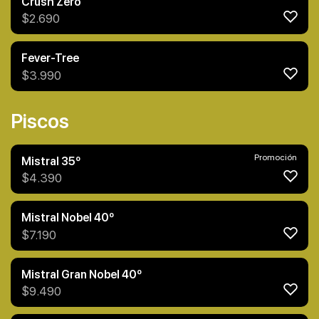
Crush Zero
$
2.690
Fever-Tree
$
3.990
Piscos
Promoción
Mistral 35º
$
4.390
Mistral Nobel 40º
$
7.190
Mistral Gran Nobel 40º
$
9.490