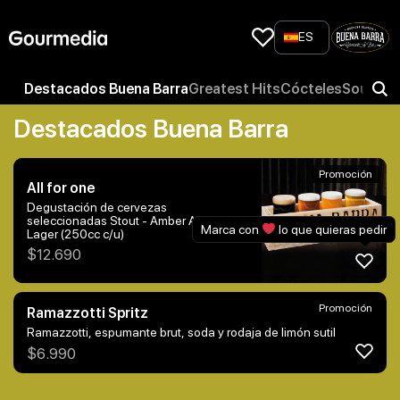
Skip
to
ES
content
Destacados Buena Barra
Greatest Hits
Cócteles
Sour
Spr
Destacados Buena Barra
Promoción
All for one
Degustación de cervezas
seleccionadas Stout - Amber Ale - Ipa -
Marca con
lo que quieras pedir
Lager (250cc c/u)
$
12.690
Promoción
Ramazzotti Spritz
Ramazzotti, espumante brut, soda y rodaja de limón sutil
$
6.990