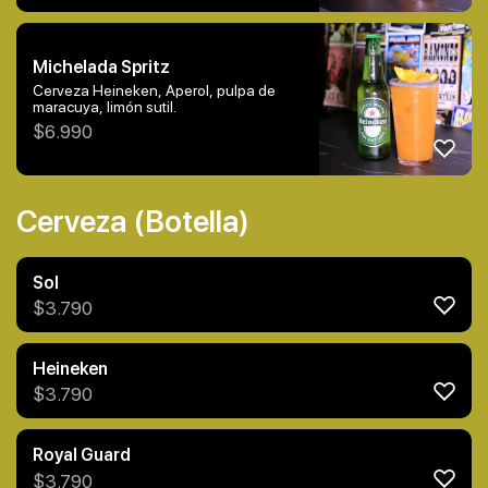
Michelada Spritz
Cerveza Heineken, Aperol, pulpa de
maracuya, limón sutil.
$
6.990
Cerveza (Botella)
Sol
$
3.790
Heineken
$
3.790
Royal Guard
$
3.790