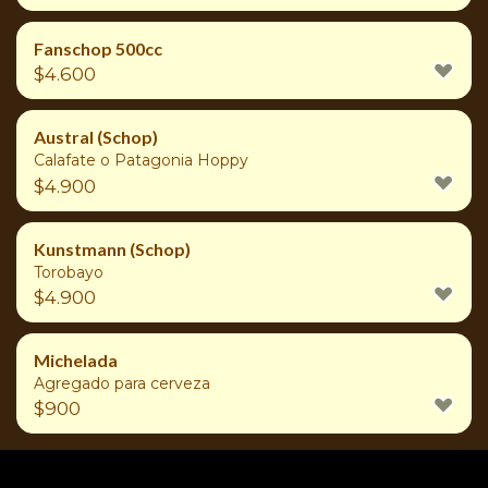
Fanschop 500cc
$
4.600
Austral (Schop)
Calafate o Patagonia Hoppy
$
4.900
Kunstmann (Schop)
Torobayo
$
4.900
Michelada
Agregado para cerveza
$
900