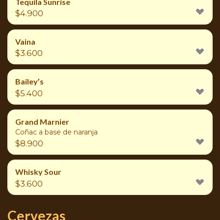
Tequila Sunrise
$
4.900
Vaina
$
3.600
Bailey’s
$
5.400
Grand Marnier
Coñac a base de naranja
$
8.900
Whisky Sour
$
3.600
Cervezas