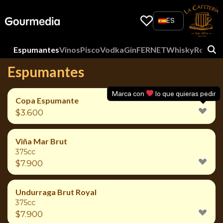
Skip
to
ES
content
Espumantes
Vinos
Pisco
Vodka
Gin
FERNET
Whisky
Ron
APE
Espumantes
Marca con
lo que quieras pedir
Copa Espumante
$
3.600
Viña Mar Brut
375cc
$
7.900
Undurraga Brut Royal
375cc
$
7.900