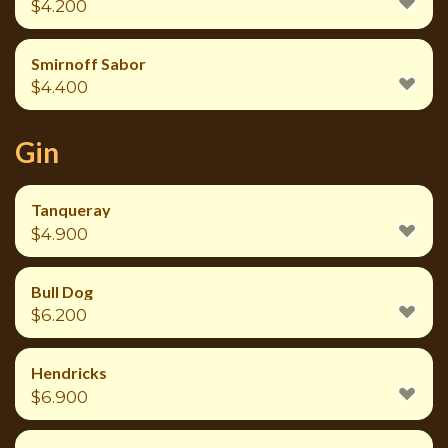
$
4.200
Smirnoff Sabor
$
4.400
Gin
Tanqueray
$
4.900
Bull Dog
$
6.200
Hendricks
$
6.900