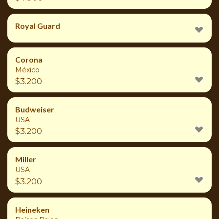
Royal Guard
Corona
México
$
3.200
Budweiser
USA
$
3.200
Miller
USA
$
3.200
Heineken