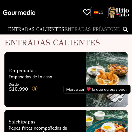
Skip
to
ES
content
ENTRADAS CALIENTES
ENTRADAS FRÍAS
FONDOS
N
ENTRADAS CALIENTES
Empanadas
Empanadas de la casa.
Desde:
$
10.990
Marca con
lo que quieras pedir
Salchipapas
Papas fritas acompañadas de