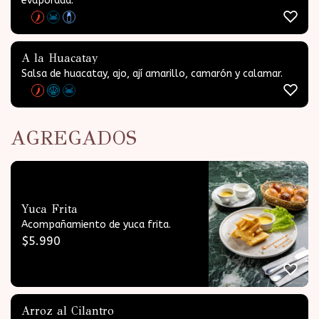
evaporada.
A la Huacatay
Salsa de huacatay, ajo, ají amarillo, camarón y calamar.
AGREGADOS
Yuca Frita
Acompañamiento de yuca frita.
$
5.990
Arroz al Cilantro