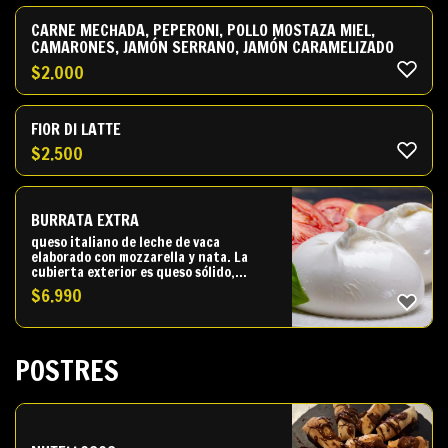
CARNE MECHADA, PEPERONI, POLLO MOSTAZA MIEL,
CAMARONES, JAMÓN SERRANO, JAMÓN CARAMELIZADO
$
2.000
FIOR DI LATTE
$
2.500
BURRATA EXTRA
queso italiano de leche de vaca
elaborado con mozzarella y nata. La
cubierta exterior es queso sólido,
mientras que el interior contiene
$
6.990
stracciatella y nata cuajada
POSTRES