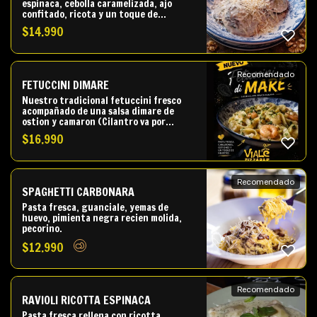
espinaca, cebolla caramelizada, ajo
confitado, ricota y un toque de
crocancia que le da la nuez tostada.
$
14.990
Esto con nuestra salsa bechamel al
champiñon y queso parmesano.
Recomendado
FETUCCINI DIMARE
Nuestro tradicional fetuccini fresco
acompañado de una salsa dimare de
ostion y camaron (Cilantro va por
separado)
$
16.990
Recomendado
SPAGHETTI CARBONARA
Pasta fresca, guanciale, yemas de
huevo, pimienta negra recien molida,
pecorino.
$
12.990
Recomendado
RAVIOLI RICOTTA ESPINACA
Pasta fresca rellena con ricotta,