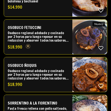
boloñesa y bechamel
$
14.990
Nuevo
OSOBUCO FETUCCINI
Osobuco regional adobado y cocinado
por 2 horas para luego reposar en su
reduccion y absorver todos los sabores,
acompañado de nuestros Fetuccini de
$
18.990
preparación propia.
OSOBUCO ÑOQUIS
Osobuco regional adobado y cocinado
por 2 horas para luego reposar en su
reduccion y absorver todos los sabores,
acompañado de nuestros tradicionales
$
18.990
Ñoquis.
SORRENTINO A LA FIORENTINO
Pasta fresca rellena con pollo salteado,