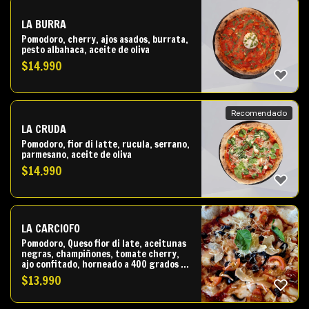
LA BURRA
Pomodoro, cherry, ajos asados, burrata,
pesto albahaca, aceite de oliva
$
14.990
Recomendado
LA CRUDA
Pomodoro, fior di latte, rucula, serrano,
parmesano, aceite de oliva
$
14.990
LA CARCIOFO
Pomodoro, Queso fior di late, aceitunas
negras, champiñones, tomate cherry,
ajo confitado, horneado a 400 grados y
al salir Alcachofa y albahca fresca.
$
13.990