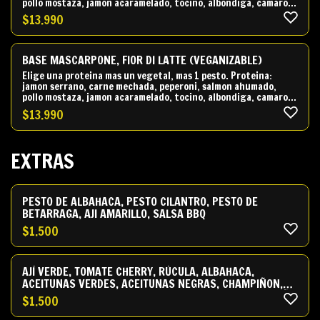
pollo mostaza, jamon acaramelado, tocino, albondiga, camaron
Vegetal: cherry, champiñon, albahaca, aceituna verde,
$
13.990
aceituna negra, cebolla blanca, cebolla crispy, cebolla
caramelizada, ricotta, parmesano, rucula, aji verde, pera
caramelizada, ajo asado, queso azul, alcaparra Salsa o pesto:
pesto albahaca, pesto cilantro, salsa betarraga, Bbq.
BASE MASCARPONE, FIOR DI LATTE (VEGANIZABLE)
Elige una proteina mas un vegetal, mas 1 pesto. Proteina:
jamon serrano, carne mechada, peperoni, salmon ahumado,
pollo mostaza, jamon acaramelado, tocino, albondiga, camaron
Vegetal: cherry, champiñon, albahaca, aceituna verde,
$
13.990
aceituna negra, cebolla blanca, cebolla crispy, cebolla
caramelizada, ricotta, parmesano, rucula, aji verde, pera
caramelizada, ajo asado, queso azul, alcaparra Salsa o pesto:
pesto albahaca, pesto cilantro, salsa betarraga, Bbq.
EXTRAS
PESTO DE ALBAHACA, PESTO CILANTRO, PESTO DE
BETARRAGA, AJI AMARILLO, SALSA BBQ
$
1.500
AJÍ VERDE, TOMATE CHERRY, RÚCULA, ALBAHACA,
ACEITUNAS VERDES, ACEITUNAS NEGRAS, CHAMPIÑON,
CEBOLLA BLANCA, CEBOLLA CARAMELIZADA, AJI JALAPEÑO
$
1.500