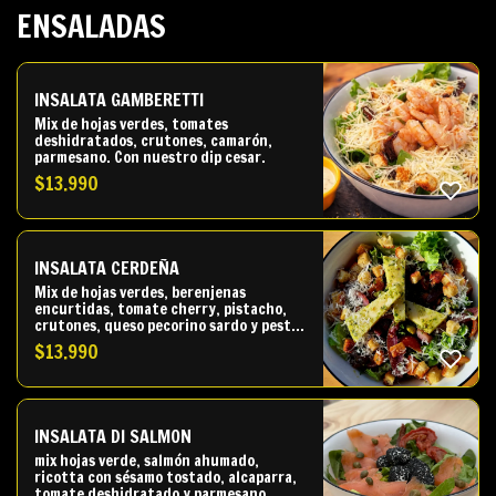
ENSALADAS
INSALATA GAMBERETTI
Mix de hojas verdes, tomates
deshidratados, crutones, camarón,
parmesano. Con nuestro dip cesar.
$
13.990
INSALATA CERDEÑA
Mix de hojas verdes, berenjenas
encurtidas, tomate cherry, pistacho,
crutones, queso pecorino sardo y pesto
de albahaca.
$
13.990
INSALATA DI SALMON
mix hojas verde, salmón ahumado,
ricotta con sésamo tostado, alcaparra,
tomate deshidratado y parmesano