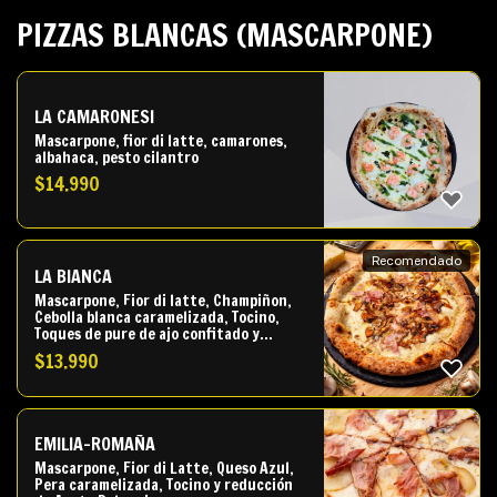
PIZZAS BLANCAS (MASCARPONE)
LA CAMARONESI
Mascarpone, fior di latte, camarones,
albahaca, pesto cilantro
$
14.990
Recomendado
LA BIANCA
Mascarpone, Fior di latte, Champiñon,
Cebolla blanca caramelizada, Tocino,
Toques de pure de ajo confitado y
Toques de aceite trufado.
$
13.990
EMILIA-ROMAÑA
Mascarpone, Fior di Latte, Queso Azul,
Pera caramelizada, Tocino y reducción