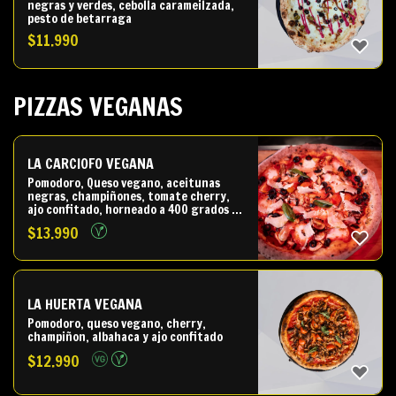
negras y verdes, cebolla carameilzada,
pesto de betarraga
$
11.990
PIZZAS VEGANAS
LA CARCIOFO VEGANA
Pomodoro, Queso vegano, aceitunas
negras, champiñones, tomate cherry,
ajo confitado, horneado a 400 grados y
al salir Alcachofa y albahca fresca.
$
13.990
LA HUERTA VEGANA
Pomodoro, queso vegano, cherry,
champiñon, albahaca y ajo confitado
$
12.990