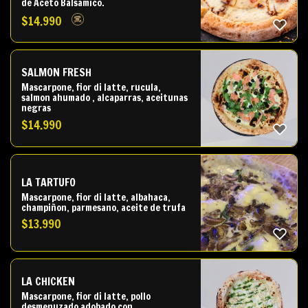
de Aceto Balsamico.
$
14.990
SALMON FRESH
Mascarpone, fior di latte, rucula,
salmon ahumado , alcaparras, aceitunas
negras
$
14.990
LA TARTUFO
Mascarpone, fior di latte, albahaca,
champiñon, parmesano, aceite de trufa
$
13.990
LA CHICKEN
Mascarpone, fior di latte, pollo
desmenuzado adobado con