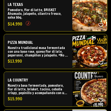
LA TEXAS
Pomodoro, fior di latte, BRISKET
Ahumado, jalapeño, cilantro fresco,
salsa bbq.
$
14.990
PIZZA MUNDIAL
Nuestra tradicional masa fermentada
con una base rose, queso fior di late,
peperonni, champiñon y jalapeño. *No se
le pueden añadir ingredientes.
$
13.990
Nuevo
LA COUNTRY
Nuestra basa fermentada, pomodoro,
fior di latte, brisket, tocino, cebolla
crispy, pepinillo y acompañando con un
posillo de salsa bbq
$
15.990