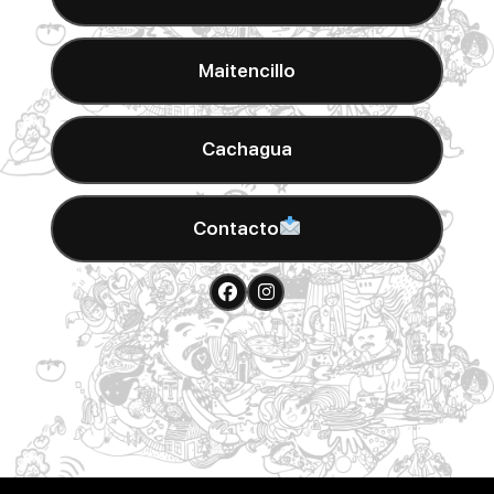
Maitencillo
Cachagua
Contacto