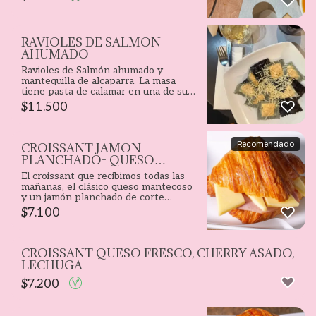
RAVIOLES DE SALMÓN
AHUMADO
Ravioles de Salmón ahumado y
mantequilla de alcaparra. La masa
tiene pasta de calamar en una de sus
caras.
$
11.500
Recomendado
CROISSANT JAMON
PLANCHADO- QUESO
MANTECOSO
El croissant que recibimos todas las
mañanas, el clásico queso mantecoso
y un jamón planchado de corte
perfecto.
$
7.100
CROISSANT QUESO FRESCO, CHERRY ASADO,
LECHUGA
$
7.200