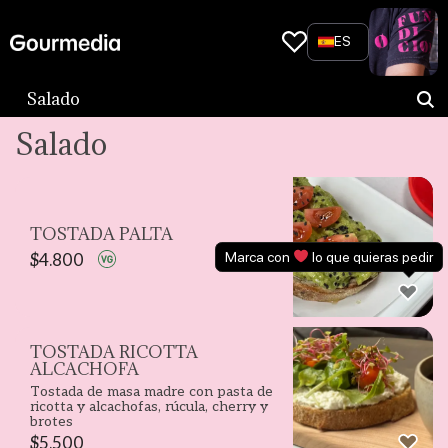
Skip
to
ES
content
Salado
Salado
TOSTADA PALTA
Marca con
lo que quieras pedir
$
4.800
TOSTADA RICOTTA
ALCACHOFA
Tostada de masa madre con pasta de
ricotta y alcachofas, rúcula, cherry y
brotes
$
5.500