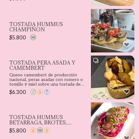
TOSTADA HUMMUS
CHAMPIÑON
$
5.800
TOSTADA PERA ASADA Y
CAMEMBERT
Queso camembert de producción
nacional, peras asadas con romero o
tomillo y miel sobre una tostada de
pan de masa madre. para compartirlo
$
6.300
con una copa de vino o con un
filtrado también.
TOSTADA HUMMUS
BETARRAGA, BROTES,
PEPINO ENCURTIDO
$
5.800