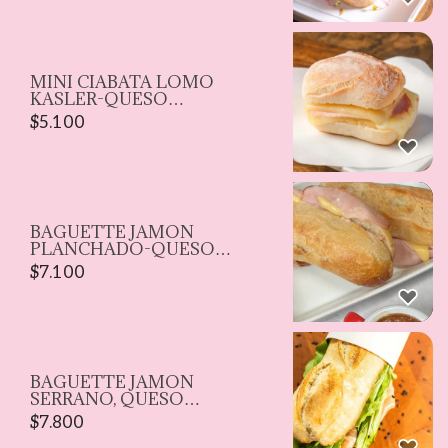
MINI CIABATA LOMO
KASLER-QUESO
MANTECOSO
$
5.100
BAGUETTE JAMON
PLANCHADO-QUESO
MANTECOSO
$
7.100
BAGUETTE JAMON
SERRANO, QUESO
PARMESANO, TOMATE,
$
7.800
HOJAS VERDES