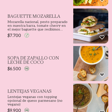
BAGUETTE MOZARELLA
Mozarella nacional, pesto preparado
en nuestra barra, tomate cherry en
el mejor baguette que recibimos
todos los días. Perfecto para un
$
7.700
almuerzo sano y al paso, o para
terminar el día.
SOPA DE ZAPALLO CON
LECHE DE COCO
$
6.500
LENTEJAS VEGANAS
Lentejas veganas con topping
opcional de queso parmesano (no
vegano)
$
9.900