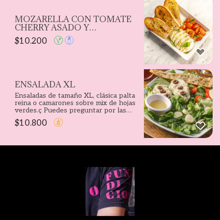
MOZARELLA CON TOMATE
CHERRY ASADO Y
ALBAHACA
$
10.200
ENSALADA XL
Ensaladas de tamaño XL, clásica palta
reina o camarones sobre mix de hojas
verdes.ç Puedes preguntar por las
variedados que tenemos cada día.
$
10.800