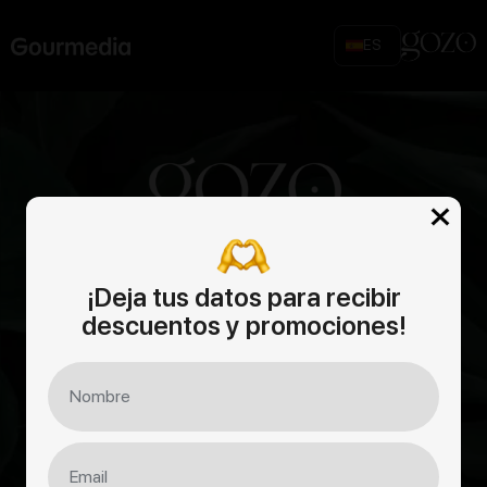
Skip
to
ES
content
¡Deja tus datos para recibir
descuentos y promociones!
Comida
Barra
Almuerzos Gozo