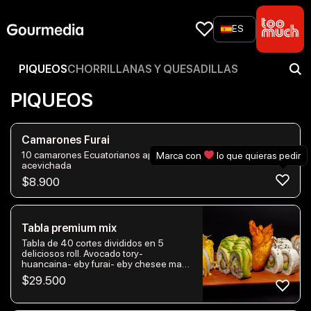
Skip
to
ES
content
PIQUEOS
CHORRILLANAS Y QUESADILLAS
PIQUEOS
Camarones Furai
10 camarones Ecuatorianos apanados acompañados de salsa
Marca con
lo que quieras pedir
acevichada
$
8.900
Tabla premium mix
Tabla de 40 cortes divididos en 5
deliciosos roll. Avocado tory-
huancaina- eby furai- eby chesee mas
4 deditos de queso
$
29.500