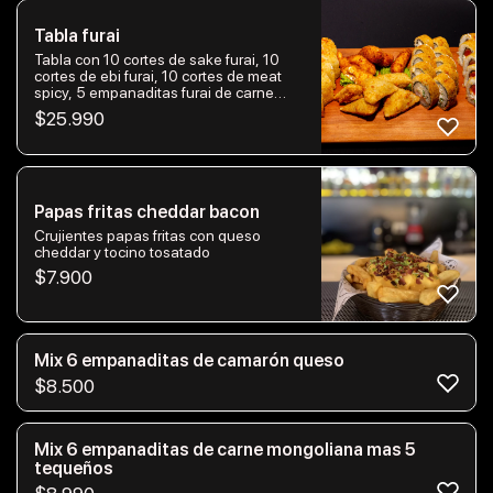
Tabla furai
Tabla con 10 cortes de sake furai, 10
cortes de ebi furai, 10 cortes de meat
spicy, 5 empanaditas furai de carne
mongoliana y 5 camarones apanados
$
25.990
rellenos de queso mozzarella.
Papas fritas cheddar bacon
Crujientes papas fritas con queso
cheddar y tocino tosatado
$
7.900
Mix 6 empanaditas de camarón queso
$
8.500
Mix 6 empanaditas de carne mongoliana mas 5
tequeños