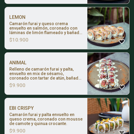
terminado con el toque crocante de
papas hilo.
LEMON
Camarón furai y queso crema
envuelto en salmón, coronado con
láminas de limón flameado y bañado
en salsa teriyaki.
$
10.900
ANIMAL
Relleno de camarón furai y palta,
envuelto en mix de sésamo,
coronado con tartar de atún, bañado
en salsa oriental.
$
9.900
EBI CRISPY
Camarón furai y palta envuelto en
queso crema, coronado con mousse
de camote y quinua crocante.
$
9.900