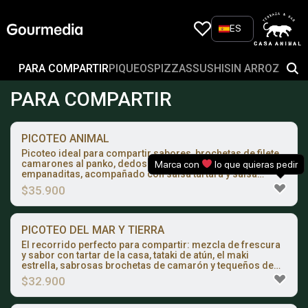
Skip
to
ES
content
PARA COMPARTIR
PIQUEOS
PIZZAS
SUSHI
SIN ARROZ
TIRA
PARA COMPARTIR
PICOTEO ANIMAL
Picoteo ideal para compartir sabores, brochetas de filete,
camarones al panko, dedos de mozzarella, papas fritas y
Marca con
lo que quieras pedir
empanaditas, acompañado con salsa tártara y salsa
maracuyá.
$
35.900
PICOTEO DEL MAR Y TIERRA
El recorrido perfecto para compartir: mezcla de frescura
y sabor con tartar de la casa, tataki de atún, el maki
estrella, sabrosas brochetas de camarón y tequeños de
lomo saltado.
$
32.900