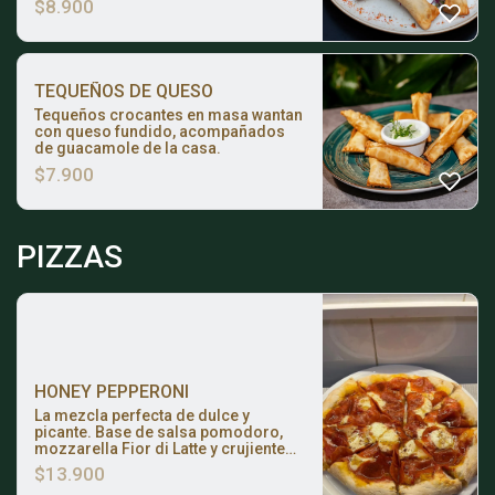
$
8.900
TEQUEÑOS DE QUESO
Tequeños crocantes en masa wantan
con queso fundido, acompañados
de guacamole de la casa.
$
7.900
PIZZAS
HONEY PEPPERONI
La mezcla perfecta de dulce y
picante. Base de salsa pomodoro,
mozzarella Fior di Latte y crujiente
pepperoni americano, terminada con
$
13.900
un toque de miel infusionada con