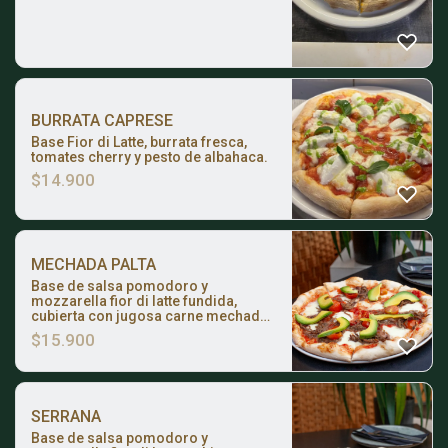
merkén ahumado.
BURRATA CAPRESE
Base Fior di Latte, burrata fresca,
tomates cherry y pesto de albahaca.
$
14.900
MECHADA PALTA
Base de salsa pomodoro y
mozzarella fior di latte fundida,
cubierta con jugosa carne mechada
de la casa. Coronada al salir del
$
15.900
horno con palta y tomates cherry
frescos.
SERRANA
Base de salsa pomodoro y