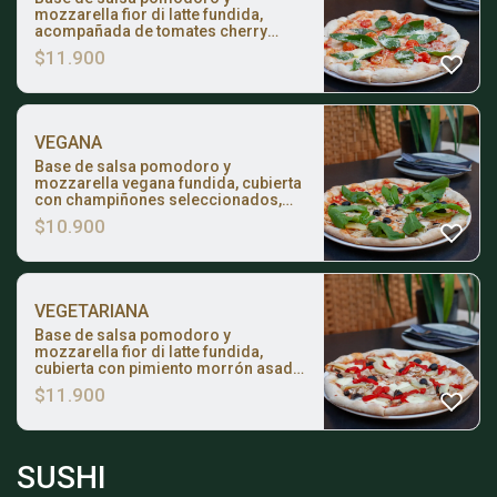
mozzarella fior di latte fundida,
acompañada de tomates cherry
frescos, albahaca perfumada y un
$
11.900
toque de queso parmesano rallado.
VEGANA
Base de salsa pomodoro y
mozzarella vegana fundida, cubierta
con champiñones seleccionados,
alcachofas y aceitunas. Coronada al
$
10.900
salir del horno con hojas de rúcula
fresca.
VEGETARIANA
Base de salsa pomodoro y
mozzarella fior di latte fundida,
cubierta con pimiento morrón asado,
champiñones seleccionados,
$
11.900
alcachofas y aceitunas.
SUSHI