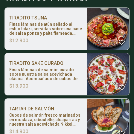
TIRADITO TSUNA
Finas láminas de atún sellado al
estilo tataki, servidas sobre una base
de salsa ponzu y palta flameada.
Bañado en una reducción agridulce
$
12.900
de maracuyá, mix de sésamo
tostado y cancha crocante.
TIRADITO SAKE CURADO
Finas láminas de salmón curado
sobre nuestra salsa acevichada
clásica. Acompañado de cubos de
palta flameada, refrescante
$
13.900
chalaquita y el toque final de
alcaparras crocantes.
TARTAR DE SALMÓN
Cubos de salmón fresco marinados
en mostaza, ciboulette, alcaparras y
nuestra salsa acevichada Nikkei,
montados sobre una fina corona de
$
14.900
palta.