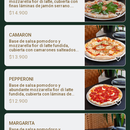
mozzarella fior di latte, cubierta con
finas láminas de jamón serrano.
Coronada con rúcula fresca y un
$
14.900
toque de queso parmesano rallado.
CAMARON
Base de salsa pomodoro y
mozzarella fior di latte fundida,
cubierta con camarones salteados
en mantequilla de ajo y terminada
$
13.900
con ciboulette fresco.
PEPPERONI
Base de salsa pomodoro y
abundante mozzarella fior di latte
fundida, cubierta con láminas de
pepperoni ligeramente tostadas al
$
12.900
horno.
MARGARITA
Base de salsa pomodoro y