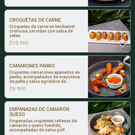
Servidas con salsa tártara.
CROQUETAS DE CARNE
Croquetas de carne en bechamel
cremosa, servidas con salsa de
setas.
$
10.900
CAMARONES PANKO
Crujientes camarones apanados en
panko, acompañados de mayonesa
de palta y salsa agridulce de
maracuyá.
$
9.900
EMPANADAS DE CAMARÓN
QUESO
Empanadas crujientes rellenas de
camarón y queso fundido,
acompañadas de salsa golf
ahumada casera.