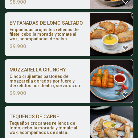
$
8.900
EMPANADAS DE LOMO SALTADO
Empanadas crujientes rellenas de
filete, cebolla morada y tomate al
wok, acompañadas de salsa
huancaína.
$
9.900
MOZZARELLA CRUNCHY
Cinco crujientes bastones de
mozzarella dorados por fuera y
derretidos por dentro, servidos con
nuestra salsa pomodoro artesanal
$
9.900
de la casa.
TEQUEÑOS DE CARNE
Tequeños crocantes rellenos de
lomo, cebolla morada y tomate al
wok, acompañados de salsa
huancaína.