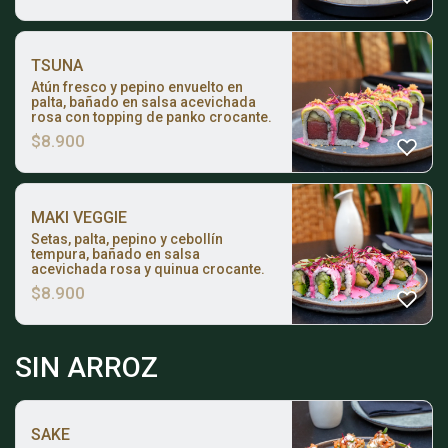
TSUNA
Atún fresco y pepino envuelto en
palta, bañado en salsa acevichada
rosa con topping de panko crocante.
$
8.900
MAKI VEGGIE
Setas, palta, pepino y cebollín
tempura, bañado en salsa
acevichada rosa y quinua crocante.
$
8.900
SIN ARROZ
SAKE