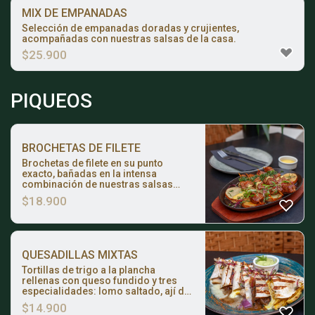
MIX DE EMPANADAS
Selección de empanadas doradas y crujientes,
acompañadas con nuestras salsas de la casa.
$
25.900
PIQUEOS
BROCHETAS DE FILETE
Brochetas de filete en su punto
exacto, bañadas en la intensa
combinación de nuestras salsas
chimichurri, anticuchera y huancaína.
$
18.900
Servidas con crujientes papas
doradas al toque de mantequilla y
perejil.
QUESADILLAS MIXTAS
Tortillas de trigo a la plancha
rellenas con queso fundido y tres
especialidades: lomo saltado, ají de
gallina y vegetales salteados
$
14.900
(choclo, champiñón y cebolla).