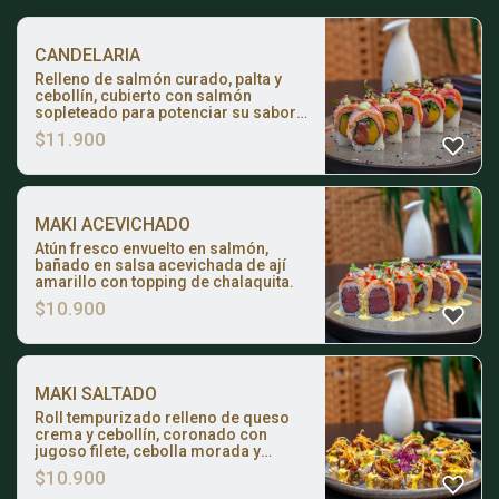
CANDELARIA
Relleno de salmón curado, palta y
cebollín, cubierto con salmón
sopleteado para potenciar su sabor.
Se termina con una suave mousse de
$
11.900
palta y crocante de quinoa.
MAKI ACEVICHADO
Atún fresco envuelto en salmón,
bañado en salsa acevichada de ají
amarillo con topping de chalaquita.
$
10.900
MAKI SALTADO
Roll tempurizado relleno de queso
crema y cebollín, coronado con
jugoso filete, cebolla morada y
tomate salteados al wok. Bañado en
$
10.900
cremosa salsa huancaína y