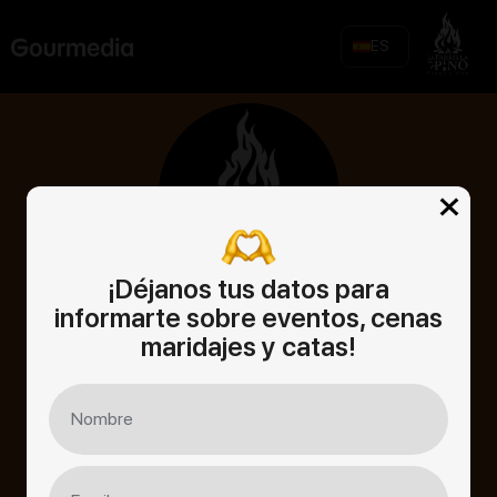
Skip
to
ES
content
¡Déjanos tus datos para
informarte sobre eventos, cenas
Comida
maridajes y catas!
Barra
Vinos