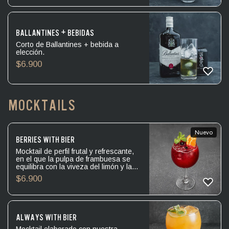
BALLANTINES + BEBIDAS
Corto de Ballantines + bebida a
elección.
$
6.900
MOCKTAILS
Nuevo
BERRIES WITH BIER
Mocktail de perfil frutal y refrescante,
en el que la pulpa de frambuesa se
equilibra con la viveza del limón y la
suavidad del jarabe de goma,
$
6.900
mientras la menta aporta un delicado
matiz herbal. La lager sin alcohol toma
protagonismo al sumar ligereza, fina
efervescencia y un sutil carácter
maltoso.
ALWAYS WITH BIER