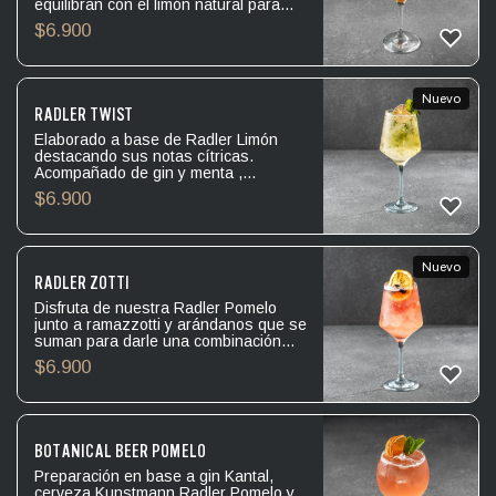
equilibran con el limón natural para
lograr un perfil cítrico y vibrante. La
$
6.900
Session IPA aporta efervescencia,
frescura y un amargor sutil que realza
su final ligero y burbujeante.
Nuevo
RADLER TWIST
Elaborado a base de Radler Limón
destacando sus notas cítricas.
Acompañado de gin y menta ,
aportando toques de carácter y
$
6.900
frescor.
Nuevo
RADLER ZOTTI
Disfruta de nuestra Radler Pomelo
junto a ramazzotti y arándanos que se
suman para darle una combinación
fresca, frutal y aromática.
$
6.900
BOTANICAL BEER POMELO
Preparación en base a gin Kantal,
cerveza Kunstmann Radler Pomelo y