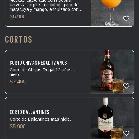
Mocktail elaborado con nuestra
cerveza Lager sin alcohol , jugo de
maracuyá y mango, endulzado con
syrup de piña
$
6.900
CORTOS
CORTO CHIVAS REGAL 12 AÑOS
Corto de Chivas Regal 12 años +
hielo.
$
7.400
CORTO BALLANTINES
Corto de Ballantines más hielo.
$
5.900