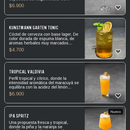
equilibra con limón natural y menta
$
6.900
fresca. La Lager Blanc aporta
suavidad, ligereza y una
efervescencia delicada.
KUNSTMANN GARTEN TONIC
Cóctel de cerveza con base lager. De
color dorada de espuma blanca, de
aromas herbales muy marcados
destacando la lavanda y con un dejo
$
4.700
de cedrón, al beberla se sienten los
sabores marcados de los botanicos
dando un inicio levemente amargo con
un final acido y mineral, de cuerpo
medio ideal para servir con algunos
TROPICAL VALDIVIA
botanicos frescos.
Perfil tropical y cítrico, donde la
intensidad aromática del maracuyá se
equilibra con la acidez del limón
natural. El pisco Mistral 35° aporta
$
6.900
carácter y estructura, mientras que la
cerveza VPL entrega frescura, suaves
notas maltosas y una agradable
efervescencia.
Nuevo
IPA SPRITZ
Una propuesta fresca y tropical,
donde la piña y la naranja se