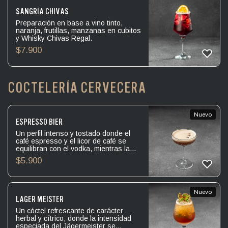
SANGRÍA CHIVAS
Preparación en base a vino tinto,
naranja, frutillas, manzanas en cubitos
y Whisky Chivas Regal.
$
7.900
COCTELERÍA CERVECERA
Nuevo
ESPRESSO BIER
Un perfil intenso y tostado donde el
café espresso y el licor de café se
equilibran con el vodka, mientras la
cerveza bock aporta cuerpo y un final
$
5.900
suave.
Nuevo
LAGER MEISTER
Un cóctel refrescante de carácter
herbal y cítrico, donde la intensidad
especiada del Jägermeister se