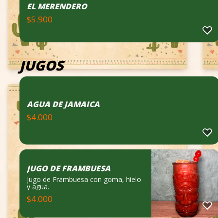
EL MERENDERO
$
5.900
JUGOS
AGUA DE JAMAICA
$
4.000
JUGO DE FRAMBUESA
Jugo de Frambuesa con goma, hielo
y agua.
$
4.000