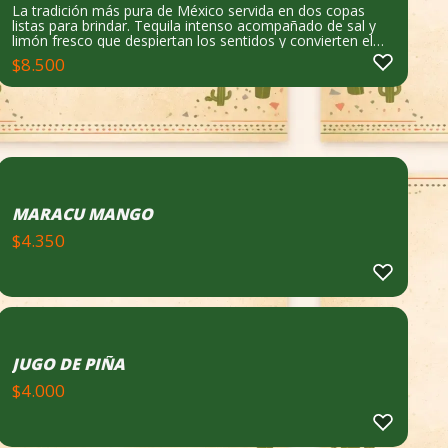
La tradición más pura de México servida en dos copas
listas para brindar. Tequila intenso acompañado de sal y
limón fresco que despiertan los sentidos y convierten el
momento en un verdadero agasajo entre amigos, pareja
$
8.500
o familia. Simple, valiente y absolutamente chingón para
comenzar la fiesta.
MARACU MANGO
$
4.350
JUGO DE PIÑA
$
4.000