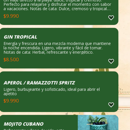
Perfecto para relajarse y disfrutar el momento con sabor
a vacaciones. Notas de cata: Dulce, cremoso y tropical.
Qué lleva: Ron blanco, jugo de piña y toque dulce.
$
9.990
GIN TROPICAL
Energía y frescura en una mezcla moderna que mantiene
la noche encendida. Ligero, vibrante y fácil de tomar.
Notas de cata: Herbal, refrescante y energético.
$
8.500
APEROL / RAMAZZOTTI SPRITZ
Ligero, burbujeante y sofisticado, ideal para abrir el
apetito
$
9.990
MOJITO CUBANO