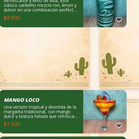
Refrescante y lleno de vida, este
clásico caribeño mezcla ron, limón y
dulzor en una combinación perfecta
para calmar el calor y seguir
$
9.990
celebrando. Notas de cata: Cítrico,
dulce y muy refrescante.
MANGO LOCO
Una versión tropical y divertida de la
margarita tradicional, con mango
dulce y textura helada que refresca
desde el primer sorbo. Un verdadero
$
7.500
agasajo veraniego. Notas de cata:
Tropical, dulce y refrescante. Qué
lleva: mango natural, limón, un toque