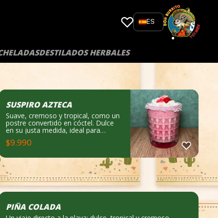
ES
ICHELADAS
DESTILADOS HERBALES
SUSPIRO AZTECA
Suave, cremoso y tropical, como un
postre convertido en cóctel. Dulce
en su justa medida, ideal para
quienes prefieren algo delicado y
$
9.990
seductor. Notas de cata: Cremoso,
dulce y tropical.
PIÑA COLADA
Un viaje directo a la playa: dulce, tropical y cremoso.