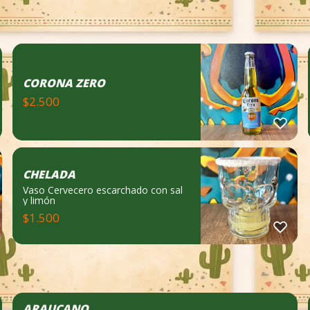
CORONA ZERO
$
2.500
CHELADA
Vaso Cervecero escarchado con sal
y limón
$
1.500
ARAUCANO