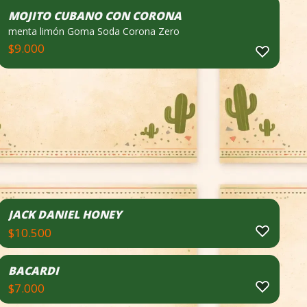
dulce y pizca de sal. Escarchado de
tajin y chamoy
MOJITO CUBANO CON CORONA
menta limón Goma Soda Corona Zero
$
9.000
JACK DANIEL HONEY
$
10.500
BACARDI
$
7.000