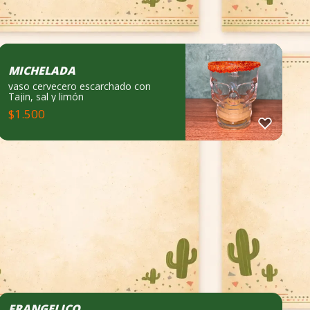
MICHELADA
vaso cervecero escarchado con
Tajin, sal y limón
$
1.500
FRANGELICO