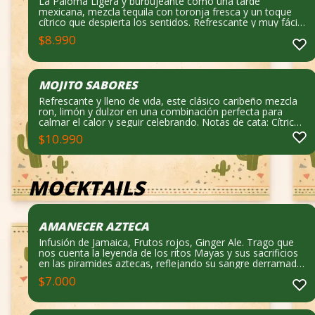
La Paloma Ligera y burbujeante como una tarde
mexicana, mezcla tequila con toronja fresca y un toque
cítrico que despierta los sentidos. Refrescante y muy fácil
de disfrutar. Notas de cata: Cítrico, suave y refrescante.
$
8.990
Qué lleva: Tequila, jugo de toronja, limón, toque dulce y
agua con gas.
MOJITO SABORES
Refrescante y lleno de vida, este clásico caribeño mezcla
ron, limón y dulzor en una combinación perfecta para
calmar el calor y seguir celebrando. Notas de cata: Cítrico,
dulce y muy refrescante. pueden elegir frutilla, maracuya,
$
10.990
mango
MOCKTAILS
AMANECER AZTECA
Infusión de Jamaica, Frutos rojos, Ginger Ale. Trago que
nos cuenta la leyenda de los ritos Mayas y sus sacrificios
en las piramides aztecas, reflejando su sangre derramada
y su corazon dividido por los frutos rojos dentro de una
$
7.000
copa color vino que alverga toda su historia antigua y
milenaria.