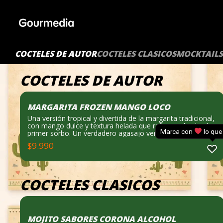
Skip
to
content
COCTELES DE AUTOR
COCTELES CLASICOS
MOCKTAILS
COCTELES DE AUTOR
MARGARITA FROZEN MANGO LOCO
Una versión tropical y divertida de la margarita tradicional,
con mango dulce y textura helada que refresca desde el
Marca con
lo que
primer sorbo. Un verdadero agasajo veraniego. Notas de
cata: Tropical, dulce y refrescante.
$
9.990
COCTELES CLASICOS
MOJITO SABORES CORONA ALCOHOL