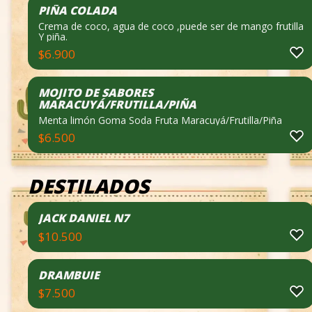
PIÑA COLADA
Crema de coco, agua de coco ,puede ser de mango frutilla
Y piña.
$
6.900
MOJITO DE SABORES
MARACUYÁ/FRUTILLA/PIÑA
Menta limón Goma Soda Fruta Maracuyá/Frutilla/Piña
$
6.500
DESTILADOS
JACK DANIEL N7
$
10.500
DRAMBUIE
$
7.500