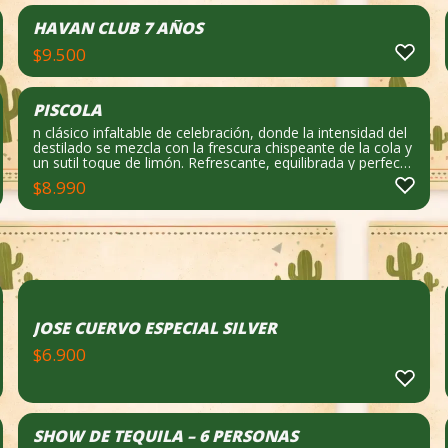
HAVAN CLUB 7 AÑOS
$
9.500
PISCOLA
n clásico infaltable de celebración, donde la intensidad del
destilado se mezcla con la frescura chispeante de la cola y
un sutil toque de limón. Refrescante, equilibrada y perfecta
para brindar sin complicaciones, acompañando risas,
$
8.990
música y buenos momentos. Notas de cata: Dulce suave,
refrescante y con carácter.
JOSE CUERVO ESPECIAL SILVER
$
6.900
SHOW DE TEQUILA – 6 PERSONAS