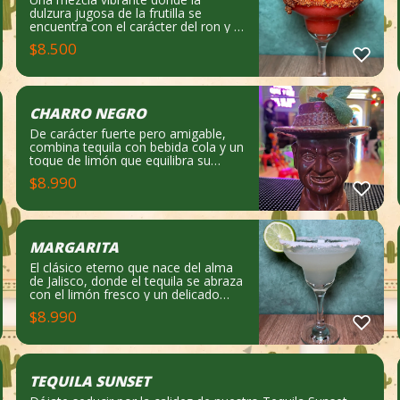
dulzura jugosa de la frutilla se
encuentra con el carácter del ron y el
brillo del limón fresco. Refrescante,
$
8.500
alegre y con ese toque chingón que
convierte cada sorbo en un pequeño
festejo lleno de sabor y buena vibra.
Notas de cata: Frutal, dulce y
refrescante.
CHARRO NEGRO
De carácter fuerte pero amigable,
combina tequila con bebida cola y un
toque de limón que equilibra su
dulzor. Sencillo, clásico y siempre
$
8.990
rendidor. Notas de cata: Dulce, ligero
cítrico y refrescante. Qué lleva:
Tequila, limón, pizca de sal y bebida
coca cola.
MARGARITA
El clásico eterno que nace del alma
de Jalisco, donde el tequila se abraza
con el limón fresco y un delicado
toque de naranja. Refrescante,
$
8.990
elegante y siempre chingón para
comenzar la fiesta. Notas de cata:
Cítrico, fresco y ligeramente dulce.
TEQUILA SUNSET