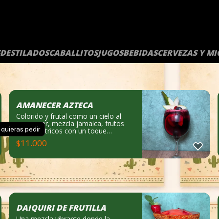
DESTILADOS
CABALLITOS
JUGOS
BEBIDAS
CERVEZAS Y M
AMANECER AZTECA
Colorido y frutal como un cielo al
amanecer, mezcla jamaica, frutos
 quieras pedir
rojos y cítricos con un toque
chispeante que lo vuelve un
$
11.000
apapacho refrescante. Notas de
cata: Frutal, dulce y refrescante. Qué
lleva: tequila, triple sec, limón,
jamaica, frutos rojos y bebida
gasificada.
DAIQUIRI DE FRUTILLA
Una mezcla vibrante donde la