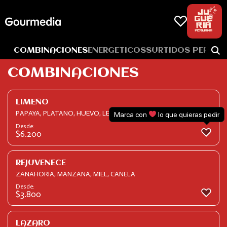
Skip
to
content
COMBINACIONES
ENERGETICOS
SURTIDOS PERUA
COMBINACIONES
LIMEÑO
PAPAYA, PLATANO, HUEVO, LECHE
Marca con
lo que quieras pedir
Desde:
$
6.200
REJUVENECE
ZANAHORIA, MANZANA, MIEL, CANELA
Desde:
$
3.800
LAZARO