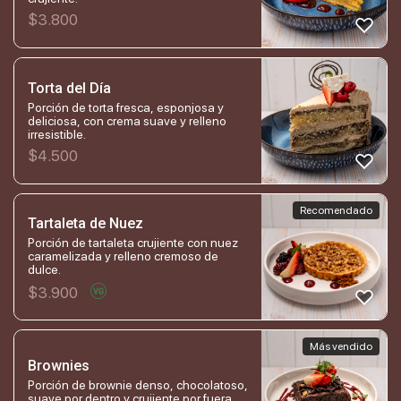
$
3.800
Torta del Día
Porción de torta fresca, esponjosa y
deliciosa, con crema suave y relleno
irresistible.
$
4.500
Recomendado
Tartaleta de Nuez
Porción de tartaleta crujiente con nuez
caramelizada y relleno cremoso de
dulce.
$
3.900
Más vendido
Brownies
Porción de brownie denso, chocolatoso,
suave por dentro y crujiente por fuera.