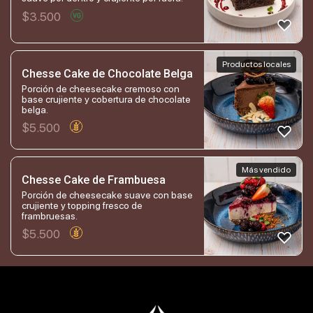
$
3.500
Productos locales
Chesse Cake de Chocolate Belga
Porción de cheesecake cremoso con
base crujiente y cobertura de chocolate
belga.
$
5.500
Más vendido
Chesse Cake de Frambuesa
Porción de cheesecake suave con base
crujiente y topping fresco de
frambruesas.
$
5.500