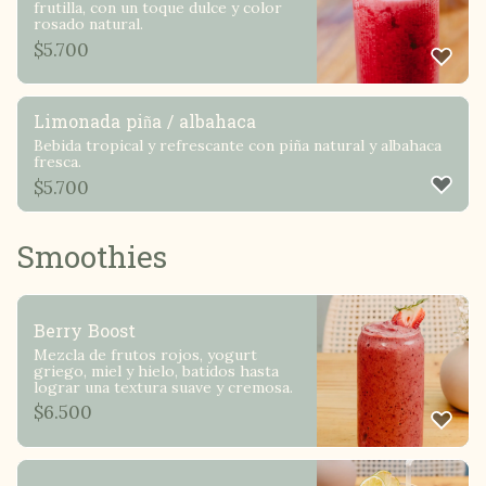
frutilla, con un toque dulce y color
rosado natural.
$
5.700
Limonada piña / albahaca
Bebida tropical y refrescante con piña natural y albahaca
fresca.
$
5.700
Smoothies
Berry Boost
Mezcla de frutos rojos, yogurt
griego, miel y hielo, batidos hasta
lograr una textura suave y cremosa.
$
6.500