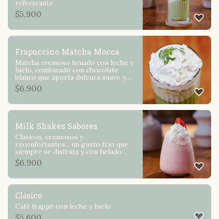
refrescante.
$
5.900
Frapuccino Matcha Mocca
Matcha cremoso licuado con leche y
hielo, combinado con chocolate
blanco que aporta dulzura suave y
equilibrio perfecto
$
6.900
Milk Shakes Sabores
Clasicos, cremosos y
reconfortantes... un gusto frio que
siempre se disfruta y con helado
Antonino Oreo / Frutilla / Dulce de
$
6.900
leche / Vainilla
Clásico
Café frappé con leche y hielo
$
5.600