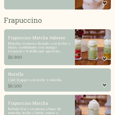
Frapuccino
Frapuccino Matcha Sabores
Matcha cremoso licuado con leche y
hielo, combinado con mango
tropical o frutilla que aportan
dulzura natural y un toque vibrante
$
6.900
Nutella
Café frappé con leche y nutella.
$
6.500
Frapuccino Matcha
Bebida fria y cremosa a base de
matcha, leche y hielo, suave y