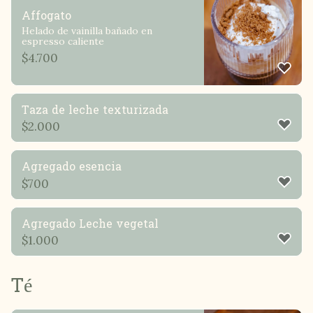
Affogato
Helado de vainilla bañado en
espresso caliente
$
4.700
Taza de leche texturizada
$
2.000
Agregado esencia
$
700
Agregado Leche vegetal
$
1.000
Té