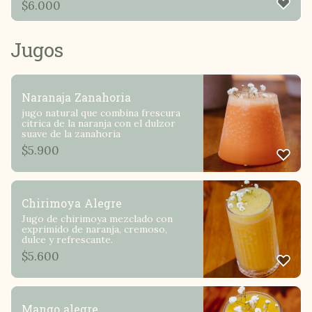
$
6.000
Jugos
Naranaja Zanahoria
jugo natural que combina frescura
citrica de la naranja con el dulzor
suave de la zanahoria
$
5.900
Chirimoya Alegre
Jugo de chirimoya mezclado con
exprimido de naranja, cremoso,
dulce y refrescante.
$
5.600
Mango alegre