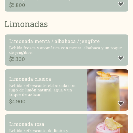
$
5.800
Limonadas
Limonada menta / albahaca / jengibre
Bebida fresca y aromática con menta, albahaca y un toque
de jengibre.
$
5.300
Limonada clasica
Bebida refrescante elaborada con
jugo de limón natural, agua y un
toque de azúcar,
$
4.900
Limonada rosa
Bebida refrescante de limón y