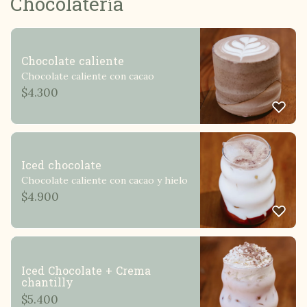
Chocolatería
Chocolate caliente
Chocolate caliente con cacao
$
4.300
Iced chocolate
Chocolate caliente con cacao y hielo
$
4.900
Iced Chocolate + Crema
chantilly
$
5.400