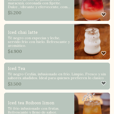
maracuyá, coronada con Sprite.
Dulce , vibrante y efervecente, como
una tarde de verano en floria.
$
5.200
Iced chai latte
Té negro con especias y leche,
servido frío con hielo. Refrescante y
aromático.
$
4.900
Iced Tea
Té negro Ceylán, infusionado en frío. Limpio, Fresco y sin
sabores añadidos. Ideal para quienes prefieren lo clasico
$
3.500
Iced tea Roiboos limon
Té frío infusionado con frutas.
Refrescante y lleno de sabor.