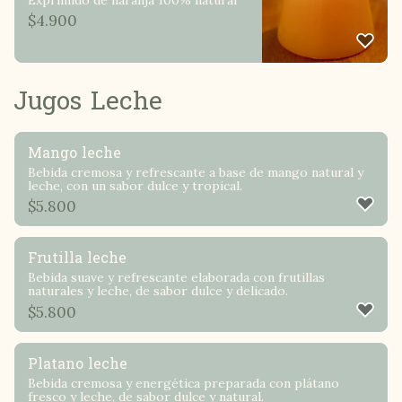
$
4.900
Jugos Leche
Mango leche
Bebida cremosa y refrescante a base de mango natural y
leche, con un sabor dulce y tropical.
$
5.800
Frutilla leche
Bebida suave y refrescante elaborada con frutillas
naturales y leche, de sabor dulce y delicado.
$
5.800
Platano leche
Bebida cremosa y energética preparada con plátano
fresco y leche, de sabor dulce y natural.