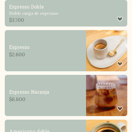
Espresso Doble
Doble carga de espresso
$
3.700
Espresso
$
2.600
Espresso Naranja
$
6.800
Americano doble