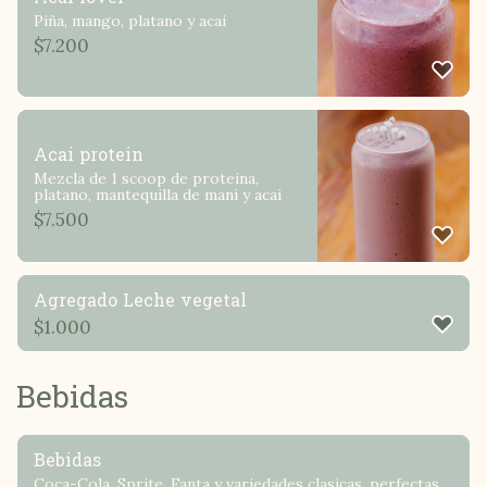
Piña, mango, platano y acai
$
7.200
Acai protein
Mezcla de 1 scoop de proteina,
platano, mantequilla de mani y acai
$
7.500
Agregado Leche vegetal
$
1.000
Bebidas
Bebidas
Coca-Cola, Sprite, Fanta y variedades clasicas. perfectas