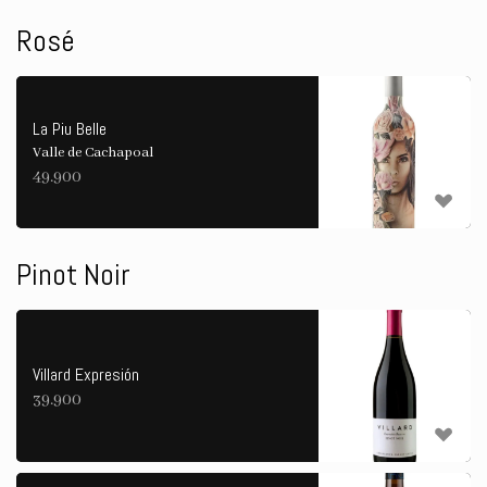
Rosé
La Piu Belle
Valle de Cachapoal
49.900
Pinot Noir
Villard Expresión
39.900