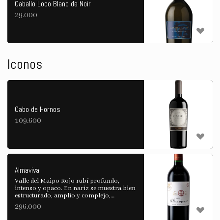
Caballo Loco Blanc de Noir
29.000
Iconos
Cabo de Hornos
109.600
Almaviva
Valle del Maipo Rojo rubí profundo,
intenso y opaco. En nariz se muestra bien
estructurado, amplio y complejo,
seduciéndonos con la frescura de su fruta,
296.000
sus delicados aromas de cassis, fresas y
zarzamora, a los que se unen después