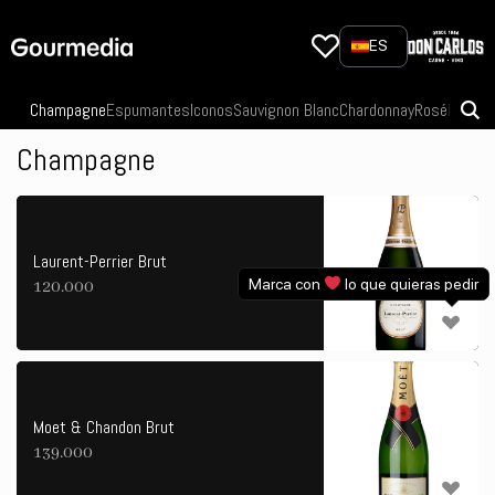
Skip
to
ES
content
Champagne
Espumantes
Iconos
Sauvignon Blanc
Chardonnay
Rosé
Pinot N
Champagne
Laurent-Perrier Brut
Marca con
lo que quieras pedir
120.000
Moet & Chandon Brut
139.000