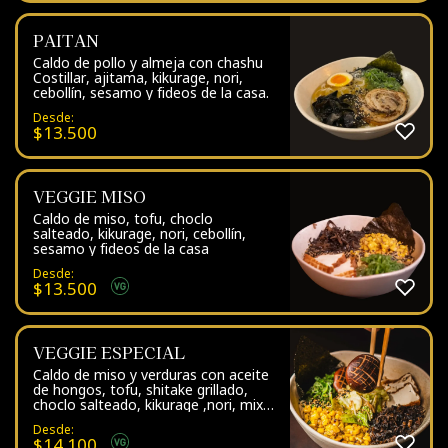
PAITAN
Caldo de pollo y almeja con chashu
Costillar, ajitama, kikurage, nori,
cebollín, sesamo y fideos de la casa.
Desde:
$
13.500
VEGGIE MISO
Caldo de miso, tofu, choclo
salteado, kikurage, nori, cebollín,
sesamo y fideos de la casa
Desde:
$
13.500
VEGGIE ESPECIAL
Caldo de miso y verduras con aceite
de hongos, tofu, shitake grillado,
choclo salteado, kikurage ,nori, mix
de verduras, cebollín, sesamo y
Desde:
fideos de la casa
$
14.100