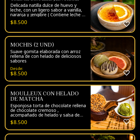
Delicada natilla dulce de huevo y
leche, con un ligero sabor a vainilla,
naranja y jengibre ( Contiene leche y
huevo)
$
8.500
MOCHIS (2 UND)
Suave gomita elaborada con arroz
rellena de con helado de deliciosos
sabores
Desde:
$
8.500
MOULLEUX CON HELADO
DE MATCHA
Esponjosa torta de chocolate rellena
de chocolate cremoso ,
acompañado de helado y salsa de
matcha ( Contiene trigo y huevo)
$
8.500