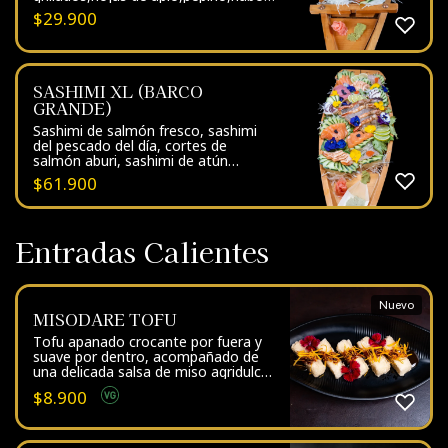
masago
$
29.900
SASHIMI XL (BARCO
GRANDE)
Sashimi de salmón fresco, sashimi
del pescado del día, cortes de
salmón aburi, sashimi de atún
fresco, cortes de pulpo, langostinos
$
61.900
grillados, caviar negro y masago.
Entradas Calientes
Nuevo
MISODARE TOFU
Tofu apanado crocante por fuera y
suave por dentro, acompañado de
una delicada salsa de miso agridulce
que realza su sabor umami.
$
8.900