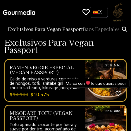
Skip
to
ES
content
Exclusivos Para Vegan Passport
Baos Especiales
Gyo
Exclusivos Para Vegan
Passport
25% Dcto.
RAMEN VEGGIE ESPECIAL
(VEGAN PASSPORT)
Caldo de miso y verduras con aceite
de hongos, tofu, shitake grillado,
Marca con
lo que quieras pedir
choclo salteado, kikurage ,nori, mix
de verduras, cebollín, sesamo y
$
14.100
$
10.575
fideos de la casa.
25% Dcto.
MISODARE TOFU (VEGAN
PASSPORT)
Tofu apanado crocante por fuera y
suave por dentro, acompañado de