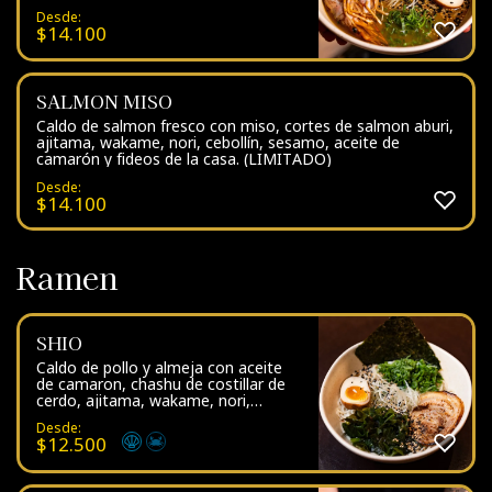
camarón, sesamo bicolor y fideos de
Desde:
la casa
$
14.100
SALMON MISO
Caldo de salmon fresco con miso, cortes de salmon aburi,
ajitama, wakame, nori, cebollín, sesamo, aceite de
camarón y fideos de la casa. (LIMITADO)
Desde:
$
14.100
Ramen
SHIO
Caldo de pollo y almeja con aceite
de camaron, chashu de costillar de
cerdo, ajitama, wakame, nori,
cebollín, sesamo y fideos de la casa
Desde:
$
12.500