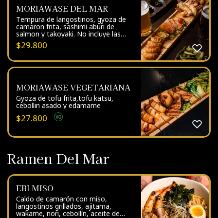
MORIAWASE DEL MAR
Tempura de langostinos, gyoza de
camaron frita, sashimi aburi de
salmon y takoyaki. No incluye las
cervezas y edamame de la imágen,
$
29.800
son decorativos.
MORIAWASE VEGETARIANA
Gyoza de tofu frita,tofu katsu,
cebollin asado y edamame
$
27.800
Ramen Del Mar
EBI MISO
Caldo de camarón con miso,
langostinos grillados, ajitama,
wakame, nori, cebollín, aceite de