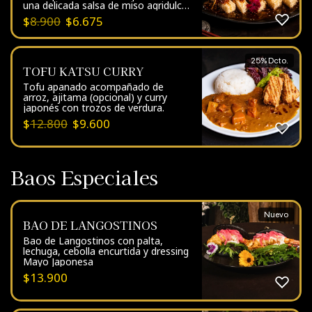
una delicada salsa de miso agridulce
que realza su sabor umami.
$
8.900
$
6.675
25% Dcto.
TOFU KATSU CURRY
Tofu apanado acompañado de
arroz, ajitama (opcional) y curry
japonés con trozos de verdura.
$
12.800
$
9.600
Baos Especiales
Nuevo
BAO DE LANGOSTINOS
Bao de Langostinos con palta,
lechuga, cebolla encurtida y dressing
Mayo Japonesa
$
13.900