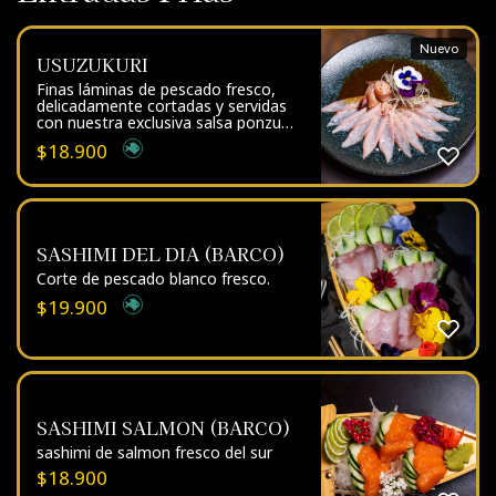
Nuevo
USUZUKURI
Finas láminas de pescado fresco,
delicadamente cortadas y servidas
con nuestra exclusiva salsa ponzu
estilo Kintaro, realzadas con sutiles
$
18.900
toques de sal en escamas y finas
hebras de nabo.
SASHIMI DEL DIA (BARCO)
Corte de pescado blanco fresco.
$
19.900
SASHIMI SALMON (BARCO)
sashimi de salmon fresco del sur
$
18.900