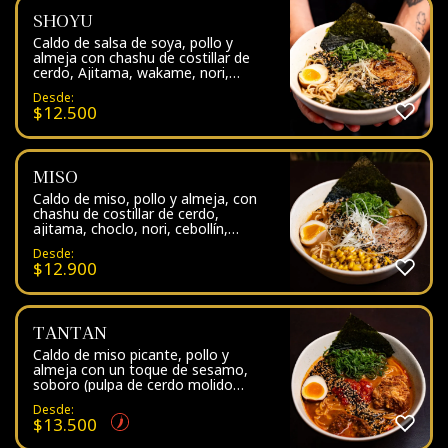
SHOYU
Caldo de salsa de soya, pollo y
almeja con chashu de costillar de
cerdo, Ajitama, wakame, nori,
cebollín, sesamo y fideos de la casa
Desde:
$
12.500
MISO
Caldo de miso, pollo y almeja, con
chashu de costillar de cerdo,
ajitama, choclo, nori, cebollín,
sesamo y fideos de la casa
Desde:
$
12.900
TANTAN
Caldo de miso picante, pollo y
almeja con un toque de sesamo,
soboro (pulpa de cerdo molido
picante) karaage, ajitama, nori,
Desde:
cebollín, pebre, sesamo y fideos de
$
13.500
la casa