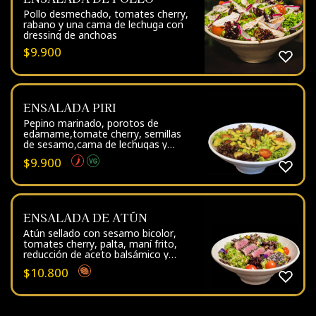
Pollo desmechado, tomates cherry,
rabano y una cama de lechuga con
dressing de anchoas
$
9.900
ENSALADA PIRI
Pepino marinado, porotos de
edamame,tomate cherry, semillas
de sesamo,cama de lechugas y
dressing de suave picor
$
9.900
ENSALADA DE ATÚN
Atún sellado con sesamo bicolor,
tomates cherry, palta, maní frito,
reducción de aceto balsámico y
limoneta sobre cama de lechugas
$
10.800
terminada con sal de mar