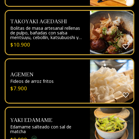
TAKOYAKI AGEDASHI
Bolitas de masa artesanal rellenas
de pulpo, bañadas con salsa
mentsuyu, cebollín, katsubuoshi y
jengibre encurtido
$
10.900
AGEMEN
Fideos de arroz fritos
$
7.900
YAKI EDAMAME
Edamame salteado con sal de
matcha