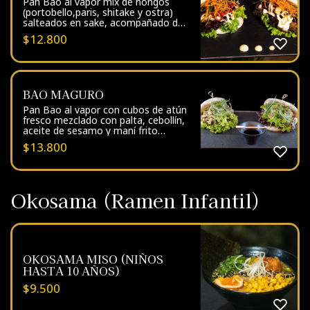
Pan Bao al vapor mix de hongos
(portobello,paris, shitake y ostra)
salteados en sake, acompañado de
lechuga, pimentón asado, camote
$
12.800
chips, cebollín con salsa de aceitunas
verdes rellenas
BAO MAGURO
Pan Bao al vapor con cubos de atún
fresco mezclado con palta, cebollín,
aceite de sesamo y maní frito
aderezado con limoneta y salsa
$
13.800
densa.
Okosama (Ramen Infantil)
OKOSAMA MISO (NIÑOS
HASTA 10 AÑOS)
$
9.500