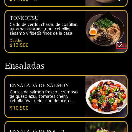
TONKOTSU
Caldo de cerdo, chashu de costillar,
ajitama, kikurage ,nori, cebollín,
sesamo y fideos finos de la casa
Desde:
$
13.900
Ensaladas
ENSALADA DE SALMON
Cortes de salmon fresco , cremoso
de queso azul, tomates cherry,
cebolla fina, reducción de aceto
balsámico en una cama de lechuga
$
10.500
hidropónica espolvoreada de queso
azul
ENSALADA DE POLLO