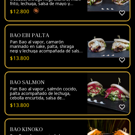
frito, lechuga, salsa de mayo y
mostaza
$
12.800
BAO EBI PALTA
Pan Bao al vapor, camarón
marinado en sake, palta, shiraga
negi y lechuga acompañada de salsa
de mayonesa y leche.
$
13.800
BAO SALMON
Pan Bao al vapor , salmón cocido,
palta acompañado de lechuga,
cebolla encurtida, salsa de
mayonesa, soya, cilantro y mostaza
$
13.800
BAO KINOKO