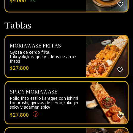
$
9.000
Tablas
MORIAWASE FRITAS
Gyoza de cerdo frita,
takoyaki,karagee y fideos de arroz
fritos
$
27.800
SPICY MORIAWASE
Pollo frito estilo karagee con ishimi
togarashi, gyozas de cerdo,kakugiri
spicy y agemen spicy
$
27.800