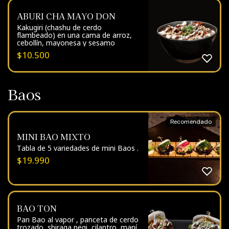
ABURI CHA MAYO DON
Kakugiri (chashu de cerdo
flambeado) en una cama de arroz,
cebollín, mayonesa y sesamo
$
10.500
Baos
Recomendado
MINI BAO MIXTO
Tabla de 5 variedades de mini Baos .
$
19.990
BAO TON
Pan Bao al vapor , panceta de cerdo
trozado, shiraga negi, cilantro, maní