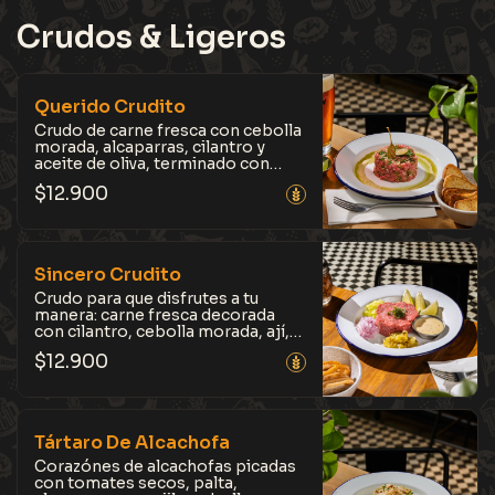
intenso, con el toque justo de
picante.
Crudos & Ligeros
Querido Crudito
Crudo de carne fresca con cebolla
morada, alcaparras, cilantro y
aceite de oliva, terminado con
alcaparrones y dijonnaise.
$
12.900
Acompañado de crujientes
tostadas y gajos de limón sutil. Un
clásico de la casa.
Sincero Crudito
Crudo para que disfrutes a tu
manera: carne fresca decorada
con cilantro, cebolla morada, ají,
pepinillos encurtidos de la casa,
$
12.900
gajos de limón sutil y dijonnaise.
Acompañado de crujientes
tostadas.
Tártaro De Alcachofa
Corazónes de alcachofas picadas
con tomates secos, palta,