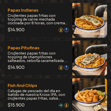
picante y nuestras Corn Ribs.
Intensas y jugosas.
Papas Indianas
Crujientes papas fritas con
topping de carne mechada
cocinada por 8 horas, con crema
ácida y perejil. Las favoritas de
$
14.900
todos.
Papas Pitufinas
Crujientes papas fritas con
topping de champiñones
salteados, cebolla caramelizada y
salsa de queso azul, terminadas
$
14.900
con ciboulette. Nuestras clásicas
con un toque especial.
Fish And Chips
Calugas de pescado del día en
batido de nuestra Kross IPA, con
crujientes papas fritas, salsa
tártara, gajos de limón y una
$
15.900
cremosa mayo merkén. Crujientes
por fuera y suaves por dentro.