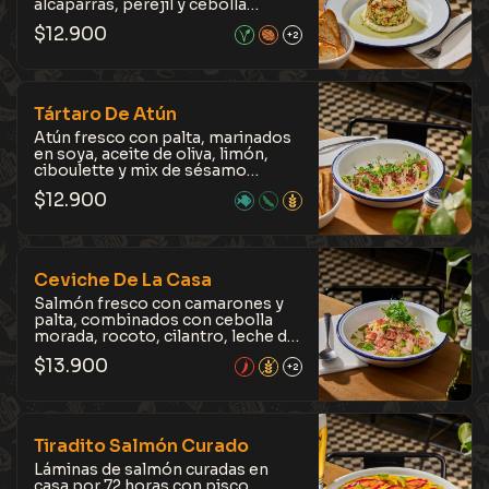
alcaparras, perejil y cebolla
morada, coronado con cremoso
$
12.900
de queso feta, almendras
+2
laminadas, ciboulette y aceite
verde. Acompañado de crujientes
tostadas. Fresco, liviano y lleno de
sabor.
Tártaro De Atún
Atún fresco con palta, marinados
en soya, aceite de oliva, limón,
ciboulette y mix de sésamo
tostado. Coronado con emulsión
$
12.900
de sésamo, salsa de soya y tiernos
brotes de arveja. Acompañado de
crujientes tostadas. Una
combinación con mucho umami
en cada bocado.
Ceviche De La Casa
Salmón fresco con camarones y
palta, combinados con cebolla
morada, rocoto, cilantro, leche de
tigre de la casa, coronado con
$
13.900
tiernos brotes de arveja.
+2
Refrescante, vibrante y con el
picor justo que despierta el
paladar.
Tiradito Salmón Curado
Láminas de salmón curadas en
casa por 72 horas con pisco