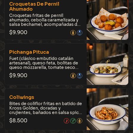
Croquetas De Pernil
Ahumado
Croquetas fritas de pernil
ahumado, cebolla caramelizada y
salsa bechamel, acompañadas de
mostaza de la casa con un toque
$
9.900
de Kross Maibock. Crujientes por
fuera y suaves por dentro. Para
picar sin pensarlo mucho.
Pichanga Pituca
Fuet (clásico embutido catalán
artesanal), queso feta, bolitas de
queso mozzarella, tomate seco
siciliano, pepinillos baby y mix de
$
9.900
aceitunas. Todo terminado con
aceite de oliva, ralladura fina de
limón y perejil. Nuestra mini
versión de un clásico chileno para
partir como corresponde.
Coliwings
Bites de coliflor fritas en batido de
Kross Golden, doradas y
crujientes, bañados en salsa spicy
koreana de la casa, con topping de
$
8.500
salsa Emmy vegana, decorado con
sésamo tostado y ciboulette. Un
clásico neoyorquino de sabor