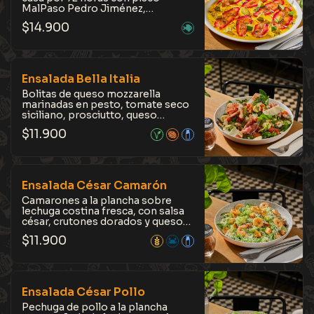
MalPaso Pedro Jiménez,
acompañado de palta en cubos,
$
14.900
brotes frescos de betarraga, salsa
francesa agridulce de maracuyá y
leche de tigre de ají amarillo. Una
exótica combinación de sabores
que no te dejará indiferente.
Ensalada Bella Italia
Bolitas de queso mozzarella
marinadas en pesto, tomate seco
siciliano, prosciutto, queso
pecorino romano, tomates cherry,
$
11.900
almendras tostadas y mix de hojas
baby. Aderezado con limoneta y
con reducción de Aceto di
Modena. Disponible opción
vegetariana con alcachofas
Ensalada César Camarón
grilladas. Sabores intensos y
balanceados, con un toque
Camarones a la plancha sobre
mediterráneo.
lechuga costina fresca, con salsa
césar, crutones dorados y queso
pecorino romano. Ligero pero
$
11.900
lleno de sabor, con un toque
marino que destaca en cada
bocado.
Ensalada César Pollo
Pechuga de pollo a la plancha