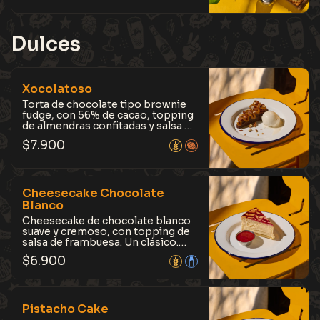
fermentada por 12 horas, hecha
con cebada de nuestra Kross Pils.
Cremosa y profunda, con un juego
irresistible entre entre salado y
Dulces
dulce.
Xocolatoso
Torta de chocolate tipo brownie
fudge, con 56% de cacao, topping
de almendras confitadas y salsa de
caramelo, acompañada con una
$
7.900
bola de helado. No contiene
gluten. El chocolate en su máxima
expresión.
Cheesecake Chocolate
Blanco
Cheesecake de chocolate blanco
suave y cremoso, con topping de
salsa de frambuesa. Un clásico.
Dulce y ligeramente ácido, con un
$
6.900
equilibrio que lo hace irresistible.
Pistacho Cake