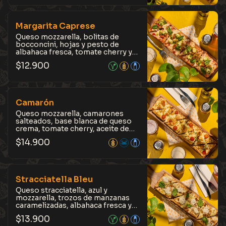
equilibrada, con el contraste
perfecto entre lo salado y lo
herbal.
Margarita Caprese
Queso mozzarella, bolitas de
bocconcini, hojas y pesto de
albahaca fresca, tomate cherry y
salsa pomodoro, sobre masa de la
$
12.900
casa fermentada por 12 horas,
hecha con cebada de nuestra
Kross Pils. Suave y aromática, con
un toque fresco que resalta en
cada bocado.
Camarón
Queso mozzarella, camarones
salteados, base blanca de queso
crema, tomate cherry, aceite de
oliva y perejil fresco, sobre masa
$
14.900
de la casa fermentada por 12
horas, hecha con cebada de
nuestra Kross Pils. Suave y
sabrosa, con un perfil delicado que
destaca el sabor del mar.
Stracciatella Bleu
Queso stracciatella, azul y
mozzarella, trozos de manzanas
caramelizadas, albahaca fresca y
un toque de nueces garrapiñadas
$
13.900
crocantes, sobre masa de la casa