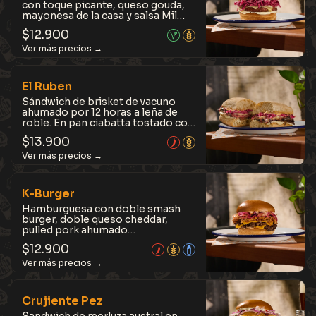
con toque picante, queso gouda,
mayonesa de la casa y salsa Mil
Islas, en pan brioche tostado con
$
12.900
mantequilla. Sabrosa y equilibrada,
con el toque justo de frescura y
picante.
El Ruben
Sándwich de brisket de vacuno
ahumado por 12 horas a leña de
roble. En pan ciabatta tostado con
mantequilla, coleslaw con toque
$
13.900
picante, queso gouda mayonesa
de la casa y salsa Mil Islas.
Profundo, jugoso y lleno de sabor.
K-Burger
Hamburguesa con doble smash
burger, doble queso cheddar,
pulled pork ahumado
artesanalmente a leña de roble,
$
12.900
coleslaw de kimchi y nuestra
versión de la icónica salsa Emmy,
en pan brioche tostado con
mantequilla. Explosiva y sin
concesiones, una mezcla intensa
Crujiente Pez
de sabores que no pasa
desapercibida.