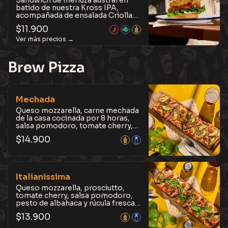
Sandwich de merluza austral en
batido de nuestra Kross IPA,
acompañada de ensalada Criolla
con rocoto, tomate, mix de hojas
$
11.900
y salsa tártara, en pan brioche
tostado con mantequilla. Fresca,
ligera y con un contraste perfecto
entre crocancia y sabor.
Brew Pizza
Mechada
Queso mozzarella, carne mechada
de la casa cocinada por 8 horas,
salsa pomodoro, tomate cherry,
aceite de oliva y palta laminada,
$
14.900
sobre masa de la casa fermentada
por 12 horas, hecha con cebada de
nuestra Kross Pils. Contundente y
jugosa, con un equilibrio perfecto
entre frescura y sabor casero.
Italianissima
Queso mozzarella, prosciutto,
tomate cherry, salsa pomodoro,
pesto de albahaca y rúcula fresca,
sobre masa de la casa fermentada
$
13.900
por 12 horas, hecha con cebada de
nuestra Kross Pils. Intensa y