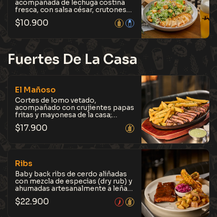
acompañada de lechuga costina
fresca, con salsa césar, crutones
dorados y queso pecorino
$
10.900
romano. Equilibrio perfecto entre
frescura, crocancia y cremosidad.
Fuertes De La Casa
El Mañoso
Cortes de lomo vetado,
acompañado con crujientes papas
fritas y mayonesa de la casa;
cambia las papas fritas por una
$
17.900
ensalada clásica. Un plato
perfecto para quienes prefieren
irse a la segura, con sabores
clásicos y bien logrados.
Ribs
Baby back ribs de cerdo aliñadas
con mezcla de especias (dry rub) y
ahumadas artesanalmente a leña
de roble con salsa barbecue
$
22.900
clásica, acompañadas con papas
provenzal, coleslaw con toque