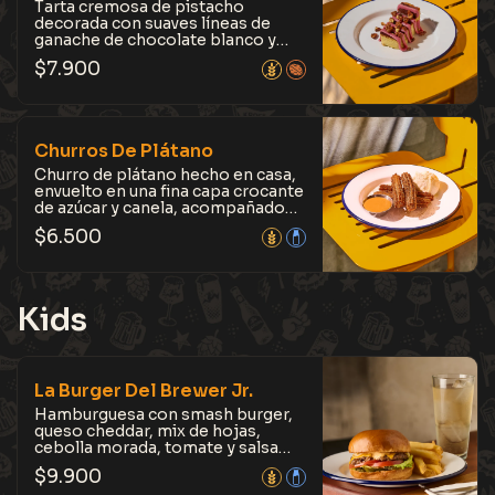
Tarta cremosa de pistacho
decorada con suaves líneas de
ganache de chocolate blanco y
frambuesa, con topping de
$
7.900
pistachos caramelizados
crocantes. No contiene gluten.
Elegante y envolvente, con un
balance perfecto entre dulzor y
textura.
Churros De Plátano
Churro de plátano hecho en casa,
envuelto en una fina capa crocante
de azúcar y canela, acompañado
con helado artesanal de vainilla y
$
6.500
salsa de manjar. Dulce, suave por
dentro y crocante por fuera.
Kids
La Burger Del Brewer Jr.
Hamburguesa con smash burger,
queso cheddar, mix de hojas,
cebolla morada, tomate y salsa
brewer, en pan brioche tostado
$
9.900
con mantequilla. Clásica y con un