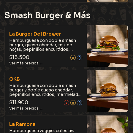
Smash Burger & Más
La Burger Del Brewer
Hamburguesa con doble smash
burger, queso cheddar, mix de
hojas, pepinillos encurtidos,
cebolla morada, tocino laminado,
$
13.500
tomate y salsa Brewer, en pan
brioche tostado con mantequilla.
Clásica y con un equilibrio
perfecto entre frescura y sabor.
OKB
Hamburguesa con doble smash
burger y doble queso cheddar,
pepinillos encurtidos, mermelada
de tocino y salsa Mil Islas, en pan
$
11.900
brioche tostado con mantequilla.
Jugosa, intensa y llena sabores
que la hacen adictiva.
La Ramona
Hamburguesa veggie, coleslaw