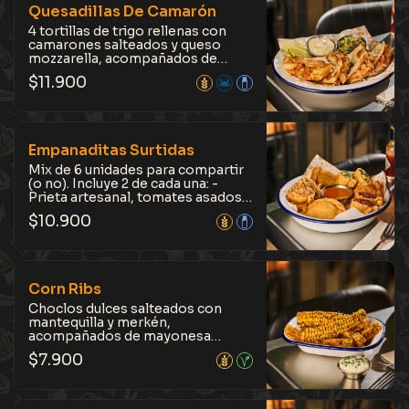
Quesadillas De Camarón
4 tortillas de trigo rellenas con
camarones salteados y queso
mozzarella, acompañados de
guacamole y crema ácida.
$
11.900
Sabrosas y fáciles de disfrutar.
Empanaditas Surtidas
Mix de 6 unidades para compartir
(o no). Incluye 2 de cada una: -
Prieta artesanal, tomates asados y
trozos de manzana confitada. -
$
10.900
Carne mechada hecha en casa,
salsa bechamel y queso
mantecoso. - Acelga, salsa
bechamel y queso mantecoso. No
se van a arrepentir.
Corn Ribs
Choclos dulces salteados con
mantequilla y merkén,
acompañados de mayonesa
vegana o crema ácida. El equilibrio
$
7.900
perfecto entre carácter y dulzor.