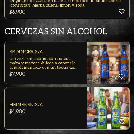
Originario de Cuba, en base a ron blanco, Redbull sabores
(consultar), hierba buena, limón y soda.
$
6.900
CERVEZAS SIN ALCOHOL
ERDINGER S/A
Cerveza sin alcohol con notas a
malta y matices dulces a caramelo,
complementado con un toque de
amargor y una ligera acidez.
$
7.900
HEINEKEN S/A
$
4.900