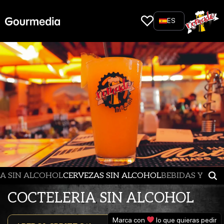
Skip
to
ES
content
A SIN ALCOHOL
CERVEZAS SIN ALCOHOL
BEBIDAS Y JUG
COCTELERIA SIN ALCOHOL
Marca con
lo que quieras pedir