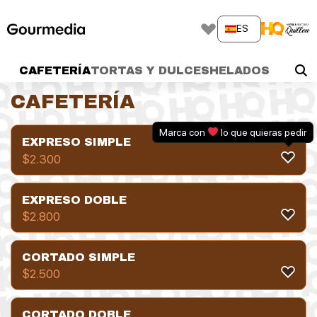
Skip
to
ES
content
CAFETERÍA
TORTAS Y DULCES
HELADOS
CAFETERÍA
Marca con
lo que quieras pedir
EXPRESO SIMPLE
$
2.300
EXPRESO DOBLE
$
2.800
CORTADO SIMPLE
$
2.500
CORTADO DOBLE