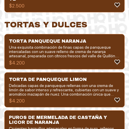
$
2.500
TORTAS Y DULCES
TORTA PANQUEQUE NARANJA
Una exquisita combinación de finas capas de panqueque
intercaladas con un suave relleno de crema de naranja
artesanal, preparada con cítricos frescos del valle de Quillón.
Con un equilibrio perfecto entre dulzor y acidez, esta torta es
$
4.200
un clásico que evoca tradición y sabor casero. Ideal para
acompañar un buen café o cerrar una comida con un toque
fresco y elegante.
TORTA DE PANQUEQUE LIMON
Delicadas capas de panqueque rellenas con una crema de
limón de sabor intenso y refrescante, cubiertas con un suave y
aromático mazapán de nuez. Una combinación única que
fusiona lo cítrico con lo tostado y dulce, logrando un equilibrio
$
4.200
perfecto en cada bocado. Un postre elegante y lleno de
carácter, ideal para los amantes de los sabores con
personalidad.
PUROS DE MERMELADA DE CASTAÑA Y
LICOR DE NARANJA
Crujientes barquillos artesanales en forma de puro, rellenos