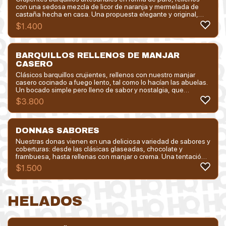
con una sedosa mezcla de licor de naranja y mermelada de
castaña hecha en casa. Una propuesta elegante y original,
donde el dulzor profundo de la castaña se encuentra con las
$
1.400
notas cítricas y licorosas, creando una experiencia sofisticada
y memorable. Perfectos para acompañar un espumante o un
buen café.
BARQUILLOS RELLENOS DE MANJAR
CASERO
Clásicos barquillos crujientes, rellenos con nuestro manjar
casero cocinado a fuego lento, tal como lo hacían las abuelas.
Un bocado simple pero lleno de sabor y nostalgia, que
despierta recuerdos y endulza el alma. Perfectos para disfrutar
$
3.800
a cualquier hora, con un té, un café o simplemente por puro
antojo.
DONNAS SABORES
Nuestras donas vienen en una deliciosa variedad de sabores y
coberturas: desde las clásicas glaseadas, chocolate y
frambuesa, hasta rellenas con manjar o crema. Una tentación
para grandes y chicos, perfectas para compartir o disfrutar de a
$
1.500
una... o de a muchas.
HELADOS