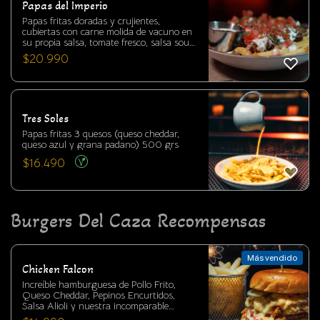
Papas del Imperio
Papas fritas doradas y crujientes,
cubiertas con carne molida de vacuno en
su propia salsa, tomate fresco, salsa sour
y ciboulette. Una preparación abundante,
$
20.990
sabrosa y perfecta para compartir en la
cantina.
Tres Soles
Papas fritas 3 quesos (queso cheddar,
queso azul y grana padano) 500 grs
$
16.490
Burgers Del Caza Recompensas
Más vendido
Chicken Falcon
Increíble hamburguesa de Pollo Frito,
Queso Cheddar, Pepinos Encurtidos,
Salsa Alioli y nuestra incomparable
Coleslaw. Una burguer que te llevará