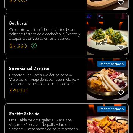
$
12.990
un cremoso coleslaw de la casa y pepinos
encurtidos que aportan el equilibrio
perfecto entre dulzor y acidez. El otro
hecho de jugosa carne mechada cocinada
lentamente, acompañada de paltas asadas
Devhoran
al punto justo, salsa de chancho en piedra
y un toque fresco de cilantro.
Crocante wantán frito cubierto de un
delicado tártaro de alcachofas, ají verde y
alcaparras envuelto en una suave
emulsión de cilantro, hierba buena y un
$
14.990
destello dulce de gel de mango. Un bocado
que transporta a selvas lejanas.
Recomendado
Sabores del Desierto
Espectacular Tabla Galáctica para 4
Viajeros, un viaje de sabor que incluye: -
Jamon Serrano -Pop corn de pollo -
Queso cabra marinado en oliva y especias
$
39.990
-Queso Camembert y mermelada de
frutos rojos -Tapenade de aceitunas verde
-Mostaza antigua hecha en casa -Chips
de camote -Tostada de ciabatta -
Recomendado
Empanadas de pollo mandarin ¡Pruébala
Ración Rebelde
ahora!
Una Tabla de otra galaxia...Para dos
viajeros -Pop corn de pollo -Jamon
Serrano -Empanadas de pollo mandarin -