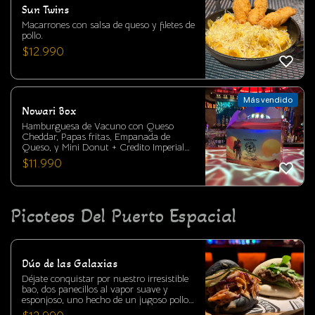
Sun Twins
Macarrones con salsa de queso y filetes de
pollo.
$
12.990
Más vendido
Nowari Box
Hamburguesa de Vacuno con Queso
Cheddar, Papas fritas, Empanada de
Queso, y Mini Donut + Credito Imperial
Canjeable por productos en Nowas Store!
$
11.990
- La favorita de los Padawans!! *Los
Créditos Imperiales tienen un valor
equivalente a pesos chilenos, los cuales
puedes cambiar o utilizar como descuento
por productos de nuestra tienda "Nowas
Picoteos Del Puerto Espacial
Store"
Dúo de las Galaxias
Déjate conquistar por nuestro irresistible
bao, dos panecillos al vapor suave y
esponjoso, uno hecho de un jugoso pollo
frito con rebozado crujiente, coronado con