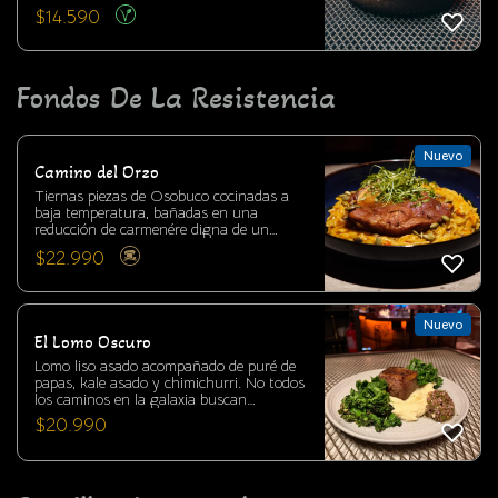
papa camote.
$
14.590
Fondos De La Resistencia
Nuevo
Camino del Orzo
Tiernas piezas de Osobuco cocinadas a
baja temperatura, bañadas en una
reducción de carmenére digna de un
contrabandista intergaláctico.
$
22.990
Acompañado de un orzo cremoso con
esencia de zapallo confitado, coronado
con semillas doradas y hojas frescas de
cilantro. Un festín digno de cualquier
Nuevo
cantina en los confines de la galaxia.
El Lomo Oscuro
Lomo liso asado acompañado de puré de
papas, kale asado y chimichurri. No todos
los caminos en la galaxia buscan
equilibrio. Algunos abrazan la intensidad,
$
20.990
el fuego y la transformación. Este plato
nace de esa filosofía: una preparación
potente, directa y sin concesiones, donde
cada elemento empuja el sabor hacia su