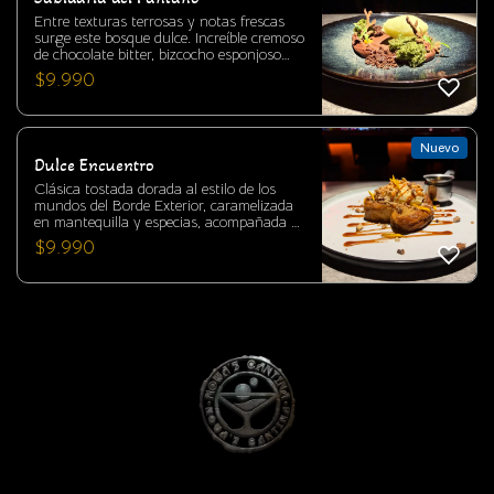
Entre texturas terrosas y notas frescas
surge este bosque dulce. Increíble cremoso
de chocolate bitter, bizcocho esponjoso
con polvo de hongos, ramas crujientes y
$
9.990
crumble de cacao y almendras,
acompañado de sorbete de manzana y
albahaca. IMPERDIBLE POSTRE
EXCLUSIVO EN NOWA´S CANTINA
Nuevo
Dulce Encuentro
Clásica tostada dorada al estilo de los
mundos del Borde Exterior, caramelizada
en mantequilla y especias, acompañada de
una sedosa salsa toffee, crujientes nueces
$
9.990
garrapiñadas y una esfera de helado de
vainilla que evoca los hielos de Hoth.
Finalizada con un delicado hilo de jarabe
de agave, aportando dulzor natural digno
de los mercados de Tatooine. IMPERDIBLE