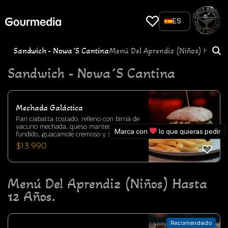
Skip
to
ES
content
Sandwich - Nowa´s Cantina
Menú Del Aprendiz (niños) Hasta 
Sandwich - Nowa´s Cantina
Mechada Galáctica
Pan ciabatta tostado, relleno con birria de
vacuno mechada, queso mantecoso
Marca con
lo que quieras pedir
fundido, guacamole cremoso y salsa alioli.
Un sándwich intenso, jugoso y lleno de
$
13.990
sabor en cada mordida.
Menú Del Aprendiz (niños) Hasta
12 Años.
Recomendado