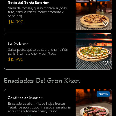
Botin del Borde Exterior
Salsa de tomate, queso mozarella ,pollo
frito, cebolla crispy, tocino crocante y
salsa bbq.
$
14.990
La Rodeana
Salsa pesto, queso de cabra, champiñón
paris & tomate cherry confitado
$
15.990
Ensaladas Del Gran Khan
Nuevo
Jardines de Ithorien
Ensalada de atun Mix de hojas frescas,
Tataki de atún, zuccini asados, zanahoria
encurtida y tomate cherry fresco.
Inspirado en civilizaciones que veneran la