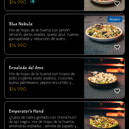
$
14.990
vida por sobre todo, este plato refleja una
filosofía donde cada ingrediente es tratado
con respeto y precisión. Una preparación
fresca, equilibrada y consciente, donde la
Nuevo
naturaleza es la verdadera protagonista.
Blue Nebula
Mix de hojas de la huerta con jamón
serrano, peras asadas, queso azul, nueces
garrapiñada y reducción de aceto
balsámico.
$
14.990
Ensalada del Amo
Mix de hojas de la huerta con trozos de
pollo crujiente estilo asiático, crutones,
queso parmesano, pepino encurtido y
salsa césar de la casa.
$
14.990
Emperator’s Hand
Queso de cabra grillado con chimichurri
de ajo negro, mix de hojas de la huerta,
almendras esfiladas , semilla de zapallo y