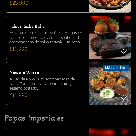
Queso Camembert y mermelada de frutos
$
25.990
rojos -Mostaza antigua -Chips de camote
¿Te lo vas a perder?
Falcon Sake Balls
Bolas crocantes de arroz frito, rellenas de
salmón curado, queso crema y ciboulette,
acompañadas de salsa teriyaki. Un bocado
cremoso, crujiente y con equilibrio entre
$
14.990
frescura y notas dulces umami.
Más vendido
Nowa´s Wings
Alitas de Pollo Frito acompañadas de
salsa Tonkatsu, salsa sour cream y
sésamo tostado.
$
14.990
Papas Imperiales