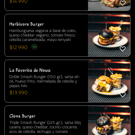
$
14.990
hacia un viaje de sabor en otra galaxia.
¡NO DEJES DE PROBARLA!
Herbivore Burger
Hamburguesa vegana a base de coles,
queso cheddar vegano, tomate fresco,
cebolla caramelizada, mayo teriyaki
$
12.990
La Favorita de Nowa
Doble Smash Burger (150 gr), salsa ali-
oli, huevo frito, mermelada de cebolla y
papas hilo
$
13.990
Clone Burger
Triple Smash Burger (225 gr.), salsa bbq
casera, queso cheddar, tocino crocante,
aros de cebolla, lechuga y tomate