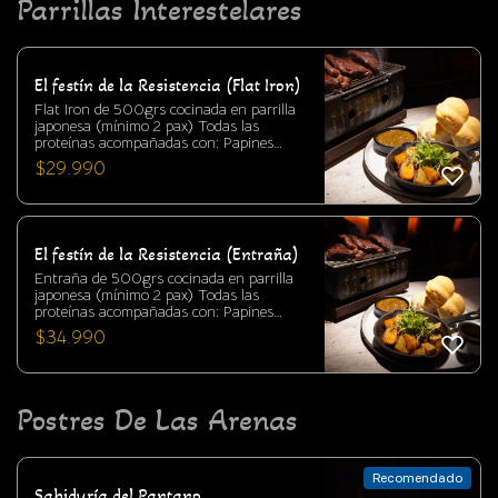
máxima expresión.
Parrillas Interestelares
El festín de la Resistencia (Flat Iron)
Flat Iron de 500grs cocinada en parrilla
japonesa (mínimo 2 pax) Todas las
proteínas acompañadas con: Papines
Salsa demi glace Chancho en piedra
$
29.990
Marraquetas
El festín de la Resistencia (Entraña)
Entraña de 500grs cocinada en parrilla
japonesa (mínimo 2 pax) Todas las
proteínas acompañadas con: Papines
Salsa demi Glace Chancho en piedra
$
34.990
Marraquetas
Postres De Las Arenas
Recomendado
Sabiduría del Pantano